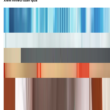
Xem nhiều tuần qua
Tư vấn
Bảng giá iPhone cũ mới nhất trong tháng 8 năm
2026, giá siêu hấp dẫn
Cập nhật bảng giá iPhone năm 2026: Giá tốt, ưu đãi
hấp dẫn
Cập nhật bảng giá Galaxy S23 (Plus, Ultra) cũ, mới
năm 2026
Bảng giá iPhone 15 cập nhật mới nhất tháng
08/2026
Cập nhật bảng giá điện thoại Samsung tháng 8:
Giảm đến 15.49 triệu
TỔNG ĐÀI HỖ TRỢ
(08H30 - 21H30)