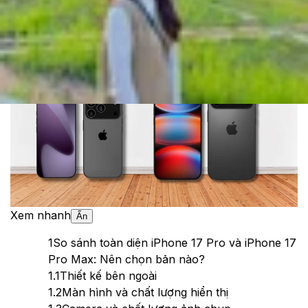
Cập nhật:
09/04/2025
Theo dõi XTMobile trên
Xem nhanh
Ẩn
1
So sánh toàn diện iPhone 17 Pro và iPhone 17
Pro Max: Nên chọn bản nào?
1.1
Thiết kế bên ngoài
1.2
Màn hình và chất lượng hiển thị