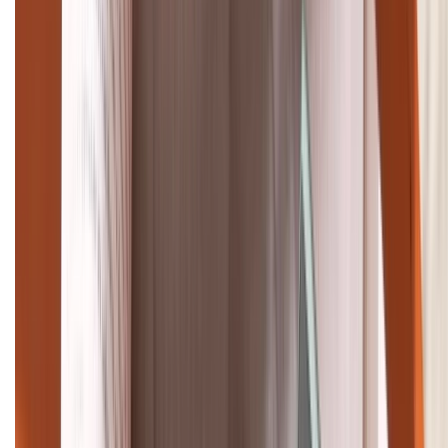
Tư vấn mua hàng (miễn phí):
1800.6229
Khiếu nại - Góp ý:
088.99999.33
Bán hàng doanh nghiệp B2B:
088.99999.22
HỖ TRỢ THANH TOÁN