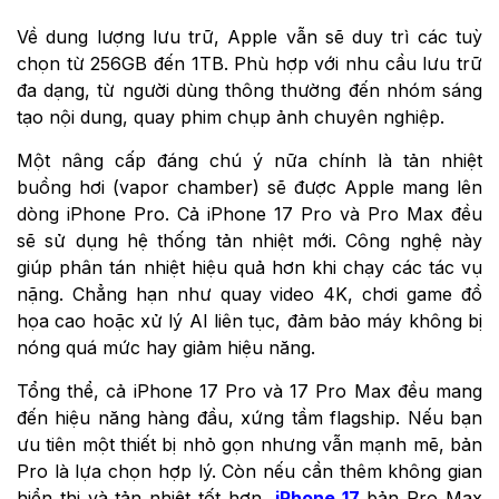
Về dung lượng lưu trữ, Apple vẫn sẽ duy trì các tuỳ
chọn từ 256GB đến 1TB. Phù hợp với nhu cầu lưu trữ
đa dạng, từ người dùng thông thường đến nhóm sáng
tạo nội dung, quay phim chụp ảnh chuyên nghiệp.
Một nâng cấp đáng chú ý nữa chính là tản nhiệt
buồng hơi (vapor chamber) sẽ được Apple mang lên
dòng iPhone Pro. Cả iPhone 17 Pro và Pro Max đều
sẽ sử dụng hệ thống tản nhiệt mới. Công nghệ này
giúp phân tán nhiệt hiệu quả hơn khi chạy các tác vụ
nặng. Chẳng hạn như quay video 4K, chơi game đồ
họa cao hoặc xử lý AI liên tục, đảm bảo máy không bị
nóng quá mức hay giảm hiệu năng.
Tổng thể, cả iPhone 17 Pro và 17 Pro Max đều mang
đến hiệu năng hàng đầu, xứng tầm flagship. Nếu bạn
ưu tiên một thiết bị nhỏ gọn nhưng vẫn mạnh mẽ, bản
Pro là lựa chọn hợp lý. Còn nếu cần thêm không gian
hiển thị và tản nhiệt tốt hơn,
iPhone 17
bản Pro Max