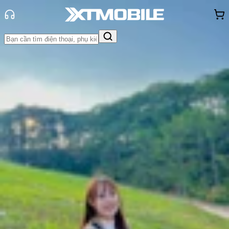
Trang chủ
Tin tức
So Sánh
Tin Mới
Đánh Giá - Trên Tay
So Sánh
Tư vấn
Khuyến
mãi
Thủ thuật
Hỏi đáp
App - Game
Thông báo
Khách
hàng - Sự kiện
So sánh iPhone 17 Pro và iPhone 17
Pro Max chi tiết: Nên chọn bản
nào?
Thùy Nguyễn
Ngày đăng:
09/04/2025