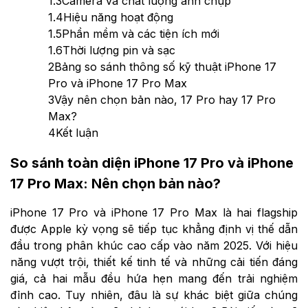
1.3
Camera và chất lượng ảnh chụp
1.4
Hiệu năng hoạt động
1.5
Phần mềm và các tiện ích mới
1.6
Thời lượng pin và sạc
2
Bảng so sánh thông số kỹ thuật iPhone 17
Pro và iPhone 17 Pro Max
3
Vậy nên chọn bản nào, 17 Pro hay 17 Pro
Max?
4
Kết luận
So sánh toàn diện iPhone 17 Pro và iPhone
17 Pro Max: Nên chọn bản nào?
iPhone 17 Pro và iPhone 17 Pro Max là hai flagship
được Apple kỳ vọng sẽ tiếp tục khẳng định vị thế dẫn
đầu trong phân khúc cao cấp vào năm 2025. Với hiệu
năng vượt trội, thiết kế tinh tế và những cải tiến đáng
giá, cả hai mẫu đều hứa hẹn mang đến trải nghiệm
đỉnh cao. Tuy nhiên, đâu là sự khác biệt giữa chúng