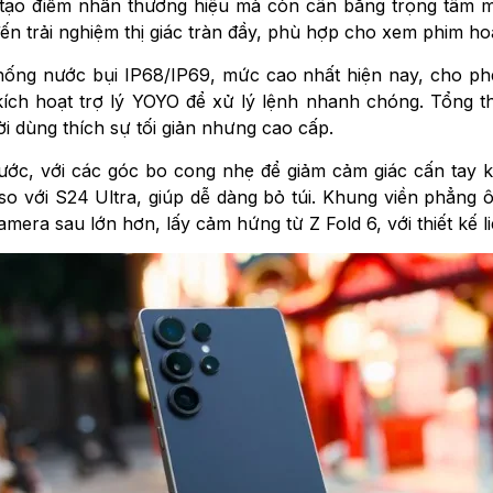
 tạo điểm nhấn thương hiệu mà còn cân bằng trọng tâm m
n trải nghiệm thị giác tràn đầy, phù hợp cho xem phim ho
ống nước bụi IP68/IP69, mức cao nhất hiện nay, cho p
ch hoạt trợ lý YOYO để xử lý lệnh nhanh chóng. Tổng th
 dùng thích sự tối giản nhưng cao cấp.
trước, với các góc bo cong nhẹ để giảm cảm giác cấn tay 
o với S24 Ultra, giúp dễ dàng bỏ túi. Khung viền phẳng 
era sau lớn hơn, lấy cảm hứng từ Z Fold 6, với thiết kế l