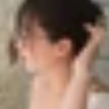
axy S25 Ultra
5 Ultra chi tiết nhất
ro và Galaxy S25 Ultra
alaxy S25 Ultra
 Gen 5 tiên tiến, pin dung lượng lớn và camera telephoto