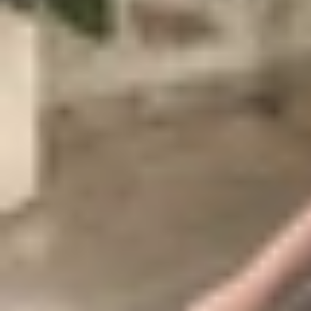
Ultra, chiếc điện thoại Android hàng đầu từ Sams
hàng ngày? Hãy cùng XTmobile
so sánh HONOR 
Giới thiệu về HONOR Magic 8 Pro và Ga
HONOR Magic 8 Pro, ra mắt vào tháng 10/2025 vớ
màn hình OLED 6.71 inch và hệ thống camera nh
dài và tính năng AI sáng tạo, đặc biệt khi HON