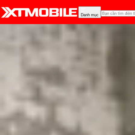
Danh mục
Trang chủ
Tin tức
So Sánh
Tin Mới
Đánh Giá - Trên Tay
So Sánh
Tư vấn
Khuy
So sánh HONOR Magic 8 
giá hơn?
Triệu Vy
Ngày đăng:
06/11/2025
Cập nhật:
06/11/2025