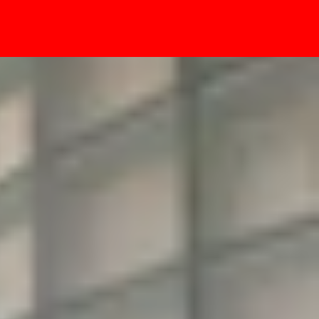
- Sự kiện
agship Android nào đáng