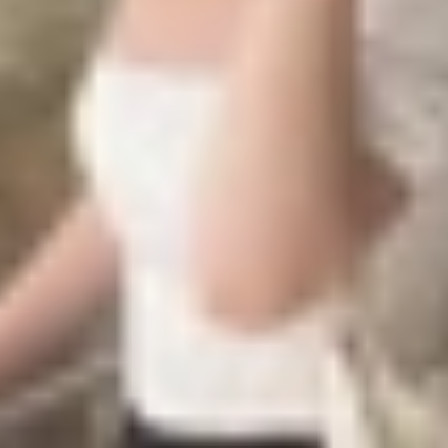
ung. Liệu tân binh của HONOR sẽ mang lại sự khác biệt rõ 
Magic 8 Pro và Galaxy S25 Ultra
chi tiết để tìm ra câu trả 
laxy S25 Ultra
i giá khởi điểm khoảng 800 USD cho phiên bản cơ bản. M
ấn mạnh vào chụp đêm cùng zoom xa. Đây là lựa chọn lý
OR cam kết cập nhật phần mềm lên đến 7 năm.