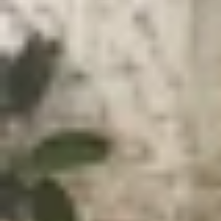
Xem nhanh
Ẩn
1
Giới thiệu về HONOR Magic 8 Pro và Gal
2
So sánh HONOR Magic 8 Pro và Galaxy S2
2.1
Thiết kế và độ hoàn thiện
2.2
Màn hình và chất lượng hiển thị
2.3
Hiệu năng hoạt động
2.4
Phần mềm và các tính năng khác
2.5
Hệ thống camera
2.6
Dung lượng pin và sạc
3
Bảng so sánh thông số HONOR Magic 8 P
4
Vậy nên mua HONOR Magic 8 Pro hay G
5
Kết luận
HONOR Magic 8 Pro, với chip Snapdragon 8 Elite