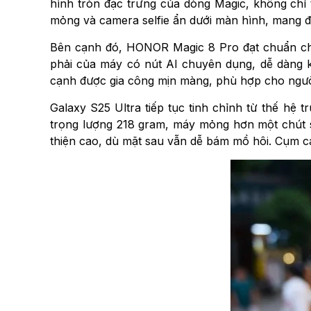
hình tròn đặc trưng của dòng Magic, không chỉ
mỏng và camera selfie ẩn dưới màn hình, mang đế
Bên cạnh đó, HONOR Magic 8 Pro đạt chuẩn ch
phải của máy có nút AI chuyên dụng, dễ dàng kí
cạnh được gia công mịn màng, phù hợp cho người
Galaxy S25 Ultra tiếp tục tinh chỉnh từ thế hệ 
trọng lượng 218 gram, máy mỏng hơn một chút s
thiện cao, dù mặt sau vẫn dễ bám mồ hôi. Cụm cam