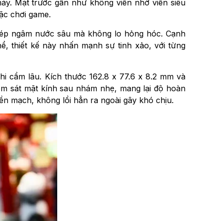
áy. Mặt trước gần như không viền nhờ viền siêu
ặc chơi game.
hép ngâm nước sâu mà không lo hỏng hóc. Cạnh
ể, thiết kế này nhấn mạnh sự tinh xảo, với từng
khi cầm lâu. Kích thước 162.8 x 77.6 x 8.2 mm và
ôm sát mặt kính sau nhám nhẹ, mang lại độ hoàn
iền mạch, không lồi hẳn ra ngoài gây khó chịu.