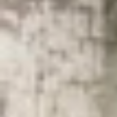
Theo dõi XTMobile trên