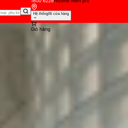
1800 6229
Hotline miễn phí
Hệ thống
06 cửa hàng
Giỏ hàng
ến mãi
Thủ thuật
Hỏi đáp
App - Game
Thông báo
Khách hàng 
Pro và Galaxy S25 Ultra: Fl