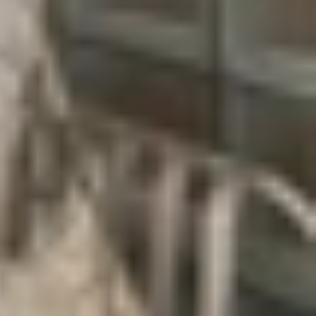
rệt ở thiết kế, hiệu năng hay trải nghiệm sử dụng
lời!
áy được trang bị chip Snapdragon 8 Elite Gen 5,
 tưởng cho những ai ưu tiên thời lượng sử dụng