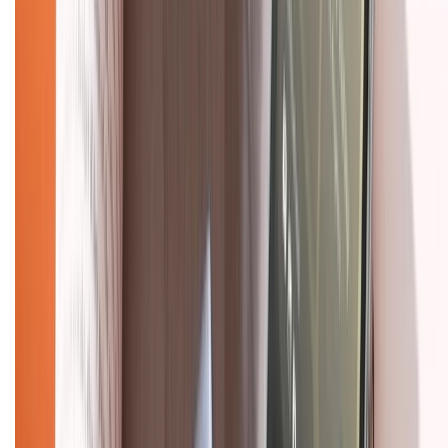
Mua hàng trả góp
Mua hàng online
Dịch vụ bảo hành mở rộng
Hình thức thanh toán
Tra cứu bảo hành
Tra cứu điểm XTMember
Hướng dẫn mua hàng trả góp
Dịch vụ bán hàng B2B
Chính sách
Bảo hành mở rộng
Chính sách dùng sản phẩm 7 ngày miễn phí
Chính sách đổi trả
Chính sách bảo hành