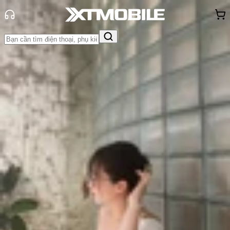
Trang chủ
Tin tức
So Sánh
Tin Mới
Đánh Giá - Trên Tay
So Sánh
Tư vấn
Khuyến
mãi
Thủ thuật
Hỏi đáp
App - Game
Thông báo
Khách
hàng - Sự kiện
So sánh Google Pixel 7a và Google
Pixel 6a: Có đáng để nâng cấp?
Triệu Vy
Ngày đăng:
14/05/2023
Cập nhật:
14/05/2023