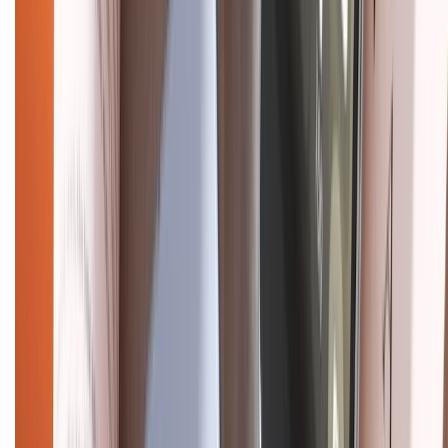
CHỨNG NHẬN
Điện thoại iPhone
iPhone 17 Pro Max
iPhone 17
Pro
iPhone 17
iPhone 16
iPhone 16 Pro Max
iPhone 15
Pro Max
iPhone 15
Điện thoại Samsung
Samsung S26
Ultra
Samsung S26
Samsung S25
iPhone cũ
iPhone 17
cũ
iPhone 16 cũ
iPhone 16 Pro Max cũ
Copyright @2012 HỘ KINH DOANH CỬA HÀNG ĐIỆN THOẠI DI ĐỘNG
XTMOBILE. Số GPKD: 41A8052143 – Cấp ngày 11/05/2023. Địa chỉ: 50
Trần Quang Khải, Phường Tân Định, Quận 1, TP.HCM. Điện thoại:
1800.6229 (Miễn Phí)