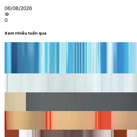
06/08/2026
0
Xem nhiều tuần qua
Tư vấn
Bảng giá iPhone cũ mới nhất trong tháng 8 năm
2026, giá siêu hấp dẫn
Cập nhật bảng giá iPhone năm 2026: Giá tốt, ưu đãi
hấp dẫn
Cập nhật bảng giá Galaxy S23 (Plus, Ultra) cũ, mới
năm 2026
Bảng giá iPhone 15 cập nhật mới nhất tháng
08/2026
Cập nhật bảng giá điện thoại Samsung tháng 8: