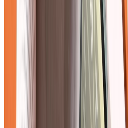
Dịch vụ bán hàng B2B
Chính sách
Bảo hành mở rộng
Chính sách dùng sản phẩm 7 ngày miễn phí
Chính sách đổi trả
Chính sách bảo hành
Chính sách bảo mật thông tin
Chính sách kiểm hàng
TỔNG ĐÀI HỖ TRỢ
Tư vấn mua hàng (miễn phí):
1800.6229
(08h30 - 21h30)
Khiếu nại - Góp ý:
088.99999.33
(09h00 - 18h00)