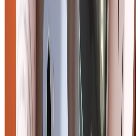
Email: xtmobile.sg@gmail.com. Chịu trách nhiệm nội dung: Lê Xuân
Hoà