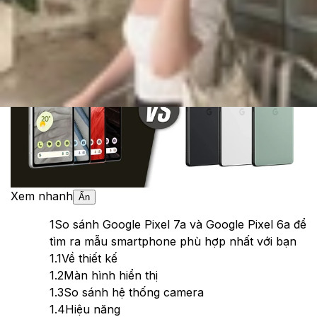
Theo dõi XTMobile trên
Xem nhanh
Ẩn
1
So sánh Google Pixel 7a và Google Pixel 6a để
tìm ra mẫu smartphone phù hợp nhất với bạn
1.1
Về thiết kế
1.2
Màn hình hiển thị
1.3
So sánh hệ thống camera
1.4
Hiệu năng