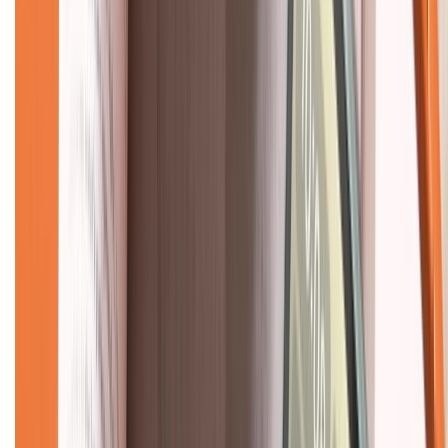
Giới thiệu về XTMobile
Liên hệ hợp tác
Hệ thống cửa hàng bán lẻ
Về trang chủ
Hỗ trợ khách hàng
Mua hàng trả góp
Mua hàng online
Dịch vụ bảo hành mở rộng
Hình thức thanh toán
Tra cứu bảo hành
Tra cứu điểm XTMember
Hướng dẫn mua hàng trả góp