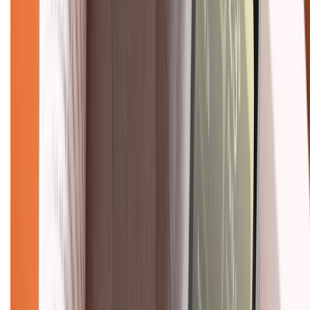
Trung tâm bảo hành:
028.710.89898
(08h30 - 21h00)
KẾT NỐI VỚI CHÚNG TÔI
Về chúng tôi
Giới thiệu về XTMobile
Liên hệ hợp tác
Hệ thống cửa hàng bán lẻ
Về trang chủ
Hỗ trợ khách hàng