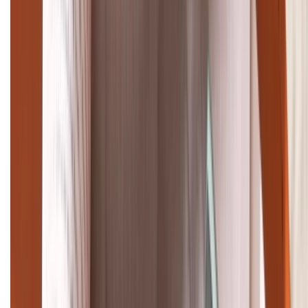
Giảm đến 15.49 triệu
TỔNG ĐÀI HỖ TRỢ
(08H30 - 21H30)
Tư vấn mua hàng (miễn phí):
1800.6229
Khiếu nại - Góp ý:
088.99999.33
Bán hàng doanh nghiệp B2B:
088.99999.22