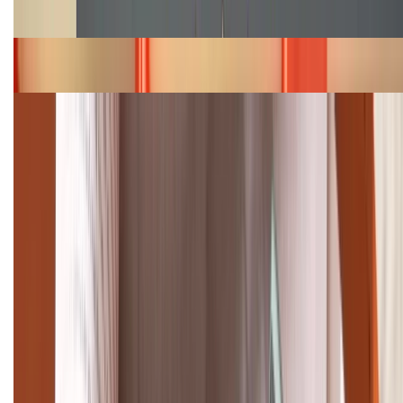
năm 2026
Bảng giá iPhone 15 cập nhật mới nhất tháng
08/2026
Cập nhật bảng giá điện thoại Samsung tháng 8:
Giảm đến 15.49 triệu
TỔNG ĐÀI HỖ TRỢ
(08H30 - 21H30)
Tư vấn mua hàng (miễn phí):
1800.6229
Khiếu nại - Góp ý:
088.99999.33
Bán hàng doanh nghiệp B2B: