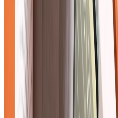
Tra cứu bảo hành
Tra cứu điểm XTMember
Hướng dẫn mua hàng trả góp
Dịch vụ bán hàng B2B
Chính sách
Bảo hành mở rộng
Chính sách dùng sản phẩm 7 ngày miễn phí
Chính sách đổi trả
Chính sách bảo hành
Chính sách bảo mật thông tin
Chính sách kiểm hàng
TỔNG ĐÀI HỖ TRỢ