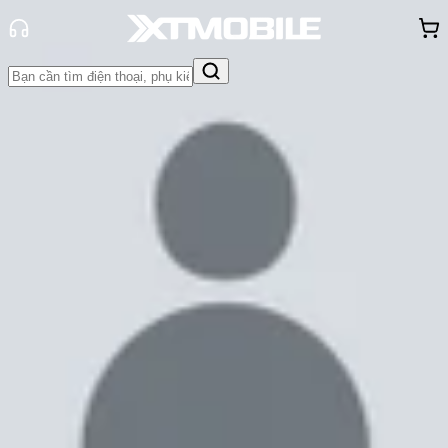
Trang chủ
Tin tức
So Sánh
Tin Mới
Đánh Giá - Trên Tay
So Sánh
Tư vấn
Khuyến
mãi
Thủ thuật
Hỏi đáp
App - Game
Thông báo
Khách
hàng - Sự kiện
So sánh Galaxy A54 5G và Google
Pixel 7a: Model tầm trung nào hấp
dẫn hơn?
Cam Ngoan
Ngày đăng:
16/03/2023