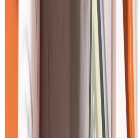
KẾT NỐI VỚI CHÚNG TÔI
CHỨNG NHẬN