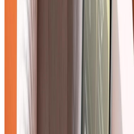
Tư vấn mua hàng (miễn phí):
1800.6229
(08h30 - 21h30)
Khiếu nại - Góp ý:
088.99999.33
(09h00 - 18h00)
Trung tâm bảo hành:
028.710.89898
(08h30 - 21h00)
KẾT NỐI VỚI CHÚNG TÔI
Về chúng tôi
Giới thiệu về XTMobile
Liên hệ hợp tác