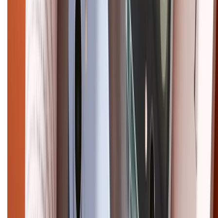
Ultra
Samsung S26
Samsung S25
iPhone cũ
iPhone 17
cũ
iPhone 16 cũ
iPhone 16 Pro Max cũ
Copyright @2012 HỘ KINH DOANH CỬA HÀNG ĐIỆN THOẠI DI ĐỘNG
XTMOBILE. Số GPKD: 41A8052143 – Cấp ngày 11/05/2023. Địa chỉ: 50
Trần Quang Khải, Phường Tân Định, Quận 1, TP.HCM. Điện thoại:
1800.6229 (Miễn Phí)
Email: xtmobile.sg@gmail.com. Chịu trách nhiệm nội dung: Lê Xuân
Hoà