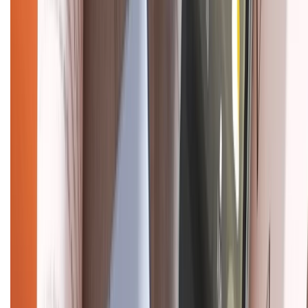
Bảo hành mở rộng
Chính sách dùng sản phẩm 7 ngày miễn phí
Chính sách đổi trả
Chính sách bảo hành
Chính sách bảo mật thông tin
Chính sách kiểm hàng
HỖ TRỢ THANH TOÁN