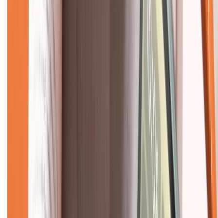
Về chúng tôi
Giới thiệu về XTMobile
Liên hệ hợp tác
Hệ thống cửa hàng bán lẻ
Về trang chủ
Hỗ trợ khách hàng
Mua hàng trả góp
Mua hàng online
Dịch vụ bảo hành mở rộng
Hình thức thanh toán