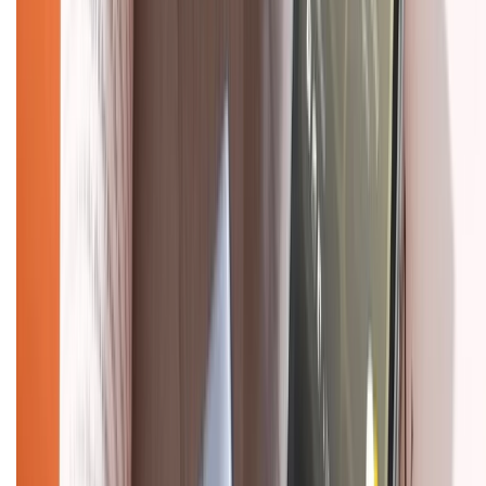
Hệ thống cửa hàng bán lẻ
Về trang chủ
Hỗ trợ khách hàng
Mua hàng trả góp
Mua hàng online
Dịch vụ bảo hành mở rộng
Hình thức thanh toán
Tra cứu bảo hành
Tra cứu điểm XTMember
Hướng dẫn mua hàng trả góp
Dịch vụ bán hàng B2B
Chính sách