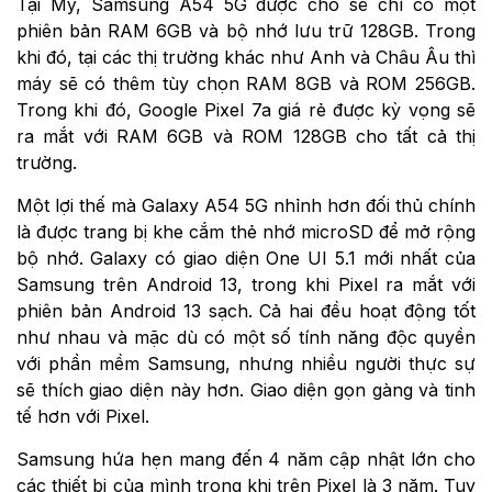
Tại Mỹ, Samsung A54 5G được cho sẽ chỉ có một
phiên bản RAM 6GB và bộ nhớ lưu trữ 128GB. Trong
khi đó, tại các thị trường khác như Anh và Châu Âu thì
máy sẽ có thêm tùy chọn RAM 8GB và ROM 256GB.
Trong khi đó, Google Pixel 7a giá rẻ được kỳ vọng sẽ
ra mắt với RAM 6GB và ROM 128GB cho tất cả thị
trường.
Một lợi thế mà Galaxy A54 5G nhỉnh hơn đối thủ chính
là được trang bị khe cắm thẻ nhớ microSD để mở rộng
bộ nhớ. Galaxy có giao diện One UI 5.1 mới nhất của
Samsung trên Android 13, trong khi Pixel ra mắt với
phiên bản Android 13 sạch. Cả hai đều hoạt động tốt
như nhau và mặc dù có một số tính năng độc quyền
với phần mềm Samsung, nhưng nhiều người thực sự
sẽ thích giao diện này hơn. Giao diện gọn gàng và tinh
tế hơn với Pixel.
Samsung hứa hẹn mang đến 4 năm cập nhật lớn cho
các thiết bị của mình trong khi trên Pixel là 3 năm. Tuy