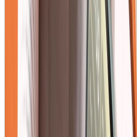
Hỗ trợ khách hàng
Mua hàng trả góp
Mua hàng online
Dịch vụ bảo hành mở rộng
Hình thức thanh toán
Tra cứu bảo hành
Tra cứu điểm XTMember
Hướng dẫn mua hàng trả góp
Dịch vụ bán hàng B2B
Chính sách
Bảo hành mở rộng
Chính sách dùng sản phẩm 7 ngày miễn phí