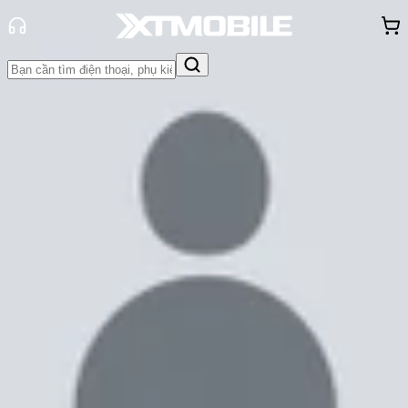
Trang chủ
Tin tức
So Sánh
Tin Mới
Đánh Giá - Trên Tay
So Sánh
Tư vấn
Khuyến
mãi
Thủ thuật
Hỏi đáp
App - Game
Thông báo
Khách
hàng - Sự kiện
So sánh Galaxy A54 5G và Galaxy
A53 5G: Model mới có những nâng
cấp gì?
Cam Ngoan
Ngày đăng:
12/03/2023