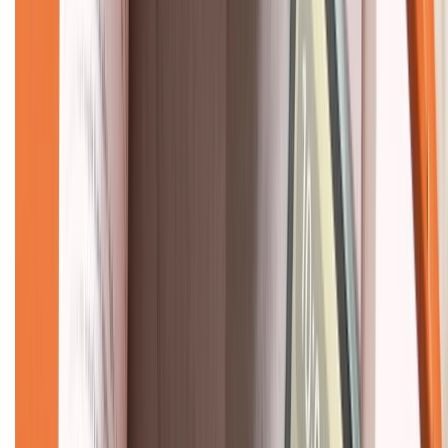
CHỨNG NHẬN
Về chúng tôi
Giới thiệu về XTMobile
Liên hệ hợp tác
Hệ thống cửa hàng bán lẻ
Về trang chủ