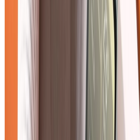
Chính sách đổi trả
Chính sách bảo hành
Chính sách bảo mật thông tin
Chính sách kiểm hàng
TỔNG ĐÀI HỖ TRỢ
Tư vấn mua hàng (miễn phí):
1800.6229
(08h30 - 21h30)
Khiếu nại - Góp ý:
088.99999.33
(09h00 - 18h00)
Trung tâm bảo hành:
028.710.89898
(08h30 - 21h00)
KẾT NỐI VỚI CHÚNG TÔI