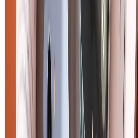
Điện thoại iPhone
iPhone 17 Pro Max
iPhone 17
Pro
iPhone 17
iPhone 16
iPhone 16 Pro Max
iPhone 15
Pro Max
iPhone 15
Điện thoại Samsung
Samsung S26
Ultra
Samsung S26
Samsung S25
iPhone cũ
iPhone 17
cũ
iPhone 16 cũ
iPhone 16 Pro Max cũ
Copyright @2012 HỘ KINH DOANH CỬA HÀNG ĐIỆN THOẠI DI ĐỘNG
XTMOBILE. Số GPKD: 41A8052143 – Cấp ngày 11/05/2023. Địa chỉ: 50
Trần Quang Khải, Phường Tân Định, Quận 1, TP.HCM. Điện thoại:
1800.6229 (Miễn Phí)
Email: xtmobile.sg@gmail.com. Chịu trách nhiệm nội dung: Lê Xuân
Hoà