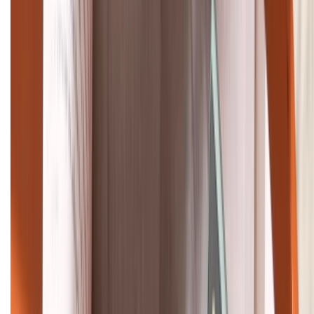
Tư vấn mua hàng (miễn phí):
1800.6229
Khiếu nại - Góp ý:
088.99999.33
Bán hàng doanh nghiệp B2B:
088.99999.22
HỖ TRỢ THANH TOÁN