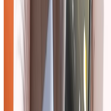
Tra cứu bảo hành
Tra cứu điểm XTMember
Hướng dẫn mua hàng trả góp
Dịch vụ bán hàng B2B
Chính sách
Bảo hành mở rộng
Chính sách dùng sản phẩm 7 ngày miễn phí
Chính sách đổi trả
Chính sách bảo hành
Chính sách bảo mật thông tin
Chính sách kiểm hàng
HỖ TRỢ THANH TOÁN