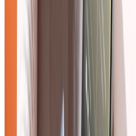
Về chúng tôi
Giới thiệu về XTMobile
Liên hệ hợp tác
Hệ thống cửa hàng bán lẻ
Về trang chủ
Hỗ trợ khách hàng
Mua hàng trả góp
Mua hàng online
Dịch vụ bảo hành mở rộng
Hình thức thanh toán