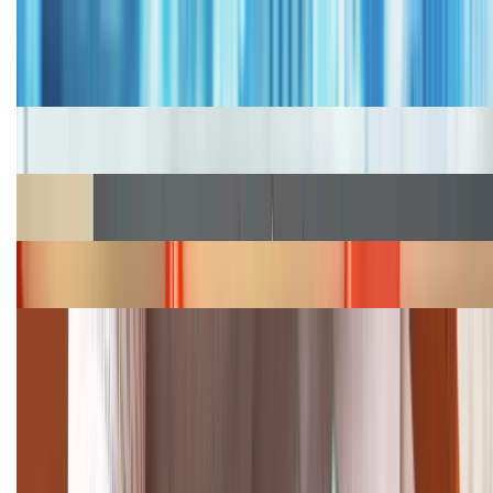
Tư vấn
Bảng giá iPhone cũ mới nhất trong tháng 8 năm
2026, giá siêu hấp dẫn
Cập nhật bảng giá iPhone năm 2026: Giá tốt, ưu đãi
hấp dẫn
Cập nhật bảng giá Galaxy S23 (Plus, Ultra) cũ, mới
năm 2026
Bảng giá iPhone 15 cập nhật mới nhất tháng
08/2026
Cập nhật bảng giá điện thoại Samsung tháng 8:
Giảm đến 15.49 triệu
TỔNG ĐÀI HỖ TRỢ
(08H30 - 21H30)