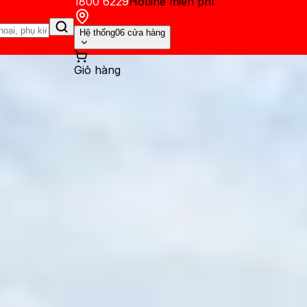
1800 6229
Hotline miễn phí
Hệ thống
06 cửa hàng
Giỏ hàng
ến mãi
Thủ thuật
Hỏi đáp
App - Game
Thông báo
Khách hàng 
a vs Samsung Galaxy S25 FE: