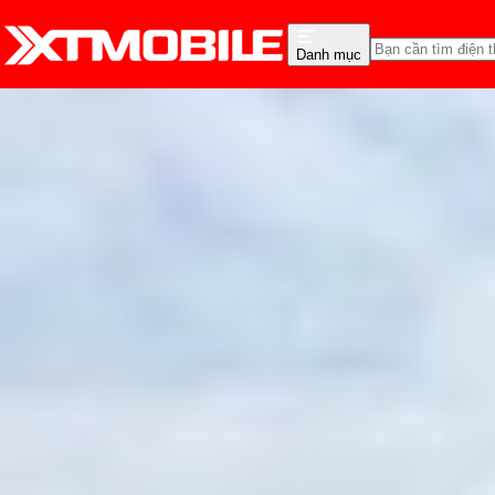
Danh mục
Trang chủ
Tin tức
So Sánh
Tin Mới
Đánh Giá - Trên Tay
So Sánh
Tư vấn
Khuy
So sánh Google Pixel 10
đáng mua hơn?
Hồng Huệ
Ngày đăng:
15/01/2026
Cập nhật:
15/01/2026