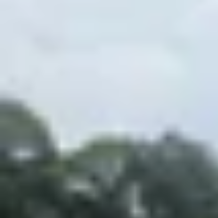
Theo dõi XTMobile trên