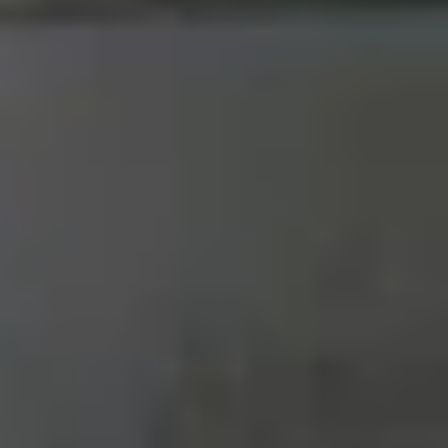
 7.4 mm và nặng khoảng 190g, tương đương Pixel
n. Galaxy S25 FE cũng có nhiều tùy chọn màu sắc
ách người dùng khác nhau.