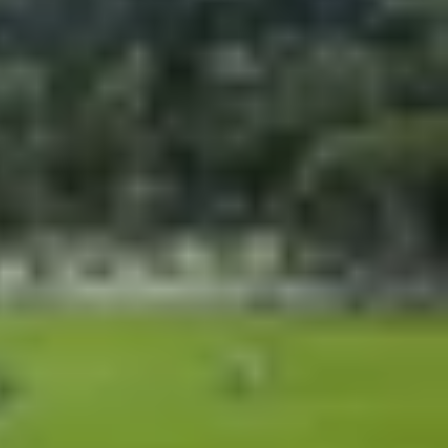
được quan tâm nhiều nhất. Hai mẫy máy đều hướng
rõ rệt. Bài viết này sẽ
so sánh Google Pixel 10a
 nào phù hợp hơn.