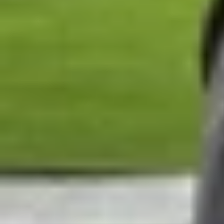
So sánh Google Pixel 10a vs Samsung G
Để đánh giá toàn diện, nội dung dưới đây sẽ phâ
trung.
Thiết kế bên ngoài
Xét về tổng thể, Google Pixel 10a tiếp tục duy 
còn thanh ngang như các thế hệ trước. Kích thướ
Nhờ form máy gọn gàng, các cạnh bo cong hợp lý
với các tùy chọn mới gồm Berry (đỏ tươi) và Fog