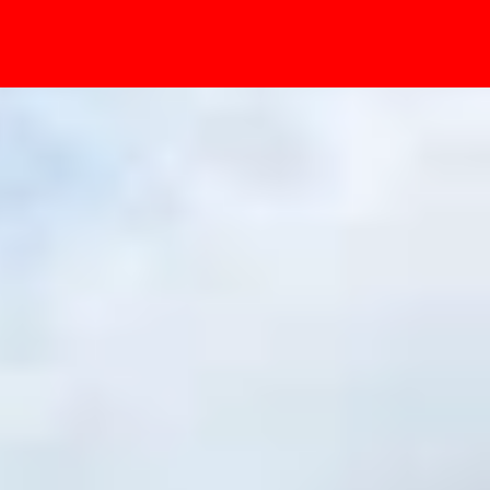
- Sự kiện
 Flagship giá rẻ nào