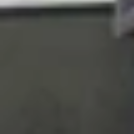
Ở phía Samsung,
Galaxy S25 FE
gây ấn tượng vớ
10a. Mặt lưng kính kết hợp khung nhôm mang lại
Cụm 3 camera được bố trí tách rời theo phong c
gồm Xanh Haze (Icy Blue), Đen Smoke (Jet Blac