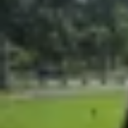
Xem nhanh
Ẩn
1
So sánh Google Pixel 10a vs Samsung Gal
1.1
Thiết kế bên ngoài
1.2
Màn hình hiển thị
1.3
Hệ thống camera
1.4
Hiệu năng và phần mềm
1.5
Dung lượng pin và sạc
2
Bảng thông số Google Pixel 10a và Sam
3
Nên mua Google Pixel 10a hay Samsung
4
Tạm kết
Trong phân khúc flagship giá dễ tiếp cận, Goog
đến người dùng muốn trải nghiệm cao cấp với mứ
vs Samsung Galaxy S25 FE
một cách chi tiết dự