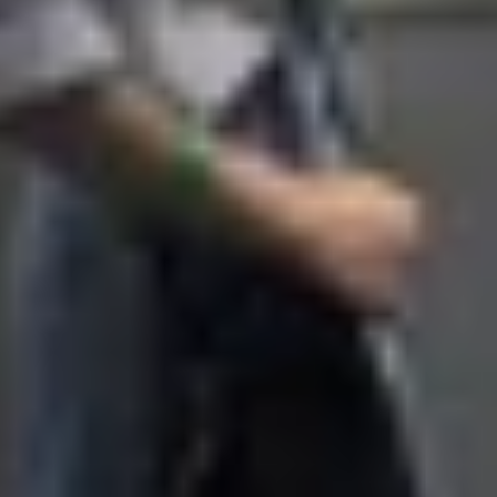
i thiết kế mỏng nhẹ dù sở hữu màn hình lớn. Máy chỉ dày
 cảm giác cao cấp và chắc chắn hơn.
ách dòng Galaxy S, tạo điểm nhấn hiện đại và dễ nhận diệ
k), Xanh Navy và Trắng Snow, phù hợp với nhiều phong c