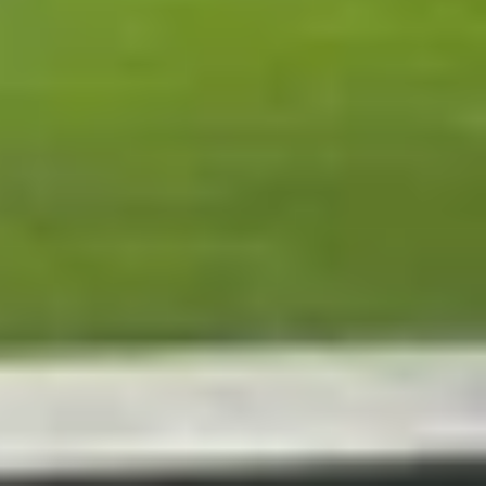
 rõ điểm mạnh của từng model trong phân khúc tầm
s với mặt lưng nhựa và cụm camera đặt dọc, không
rí camera), trọng lượng khoảng 190g.
ằng 1 tay. Về màu sắc, Pixel 10a dự kiến ra mắt
sidian (Đen) và Porcelain (Trắng ngà).