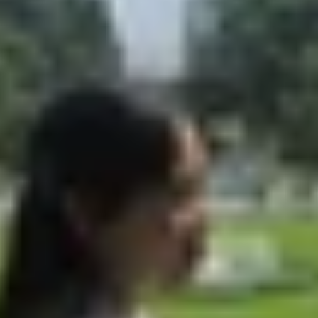
axy S25 FE chi tiết
sung Galaxy S25 FE
 Galaxy S25 FE?
le Pixel 10a và Samsung Galaxy S25 FE đang là 2 cái tên 
c giá hợp lý, nhưng lại mang những điểm mạnh khác biệt 
a trên thông số thực tế, giúp bạn dễ dàng quyết định mẫu