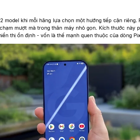
iữa 2 model khi mỗi hãng lựa chọn một hướng tiếp cận riêng.
t chạm mượt mà trong thân máy nhỏ gọn. Kích thước này ph
ển thị ổn định - vốn là thế mạnh quen thuộc của dòng Pix