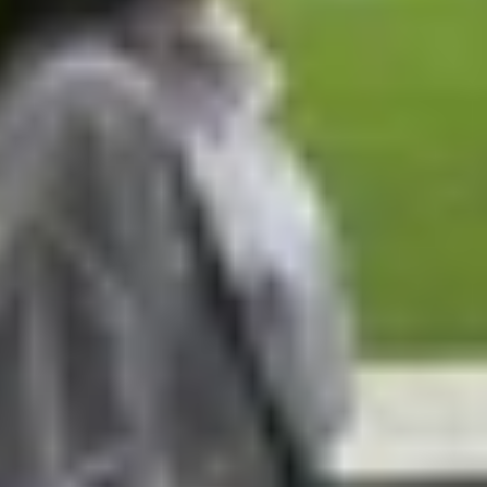
alaxy S25 FE chi tiết
n tích từng khía cạnh từ thiết kế đến hiệu năng, giúp làm
trì phong cách thiết kế đặc trưng của dòng Pixel a-serie
c máy nhỏ gọn ở mức 161.3 x 76.6 x 7.4 - 8.9 mm (tùy vị t
 giúp việc cầm nắm thoải mái và thuận tiện khi sử dụng b
 (xám nhạt pha xanh lục), bên cạnh 2 màu quen thuộc là Ob