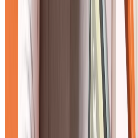
Về chúng tôi
Giới thiệu về XTMobile
Liên hệ hợp tác
Hệ thống cửa hàng bán lẻ
Về trang chủ
Hỗ trợ khách hàng
Mua hàng trả góp