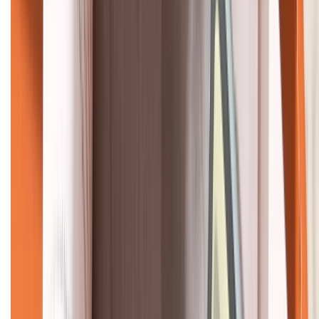
KẾT NỐI VỚI CHÚNG TÔI
CHỨNG NHẬN