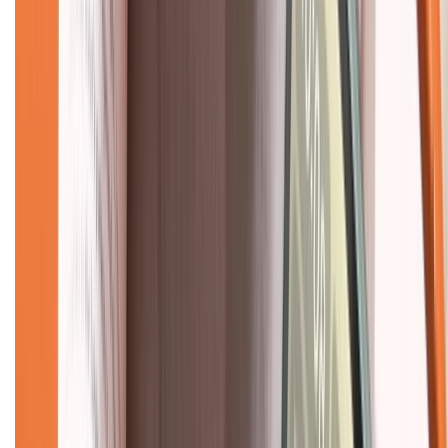
Mua hàng online
Dịch vụ bảo hành mở rộng
Hình thức thanh toán
Tra cứu bảo hành
Tra cứu điểm XTMember
Hướng dẫn mua hàng trả góp
Dịch vụ bán hàng B2B
Chính sách
Bảo hành mở rộng
Chính sách dùng sản phẩm 7 ngày miễn phí
Chính sách đổi trả
Chính sách bảo hành
Chính sách bảo mật thông tin