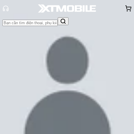
Trang chủ
Tin tức
So Sánh
Tin Mới
Đánh Giá - Trên Tay
So Sánh
Tư vấn
Khuyến
mãi
Thủ thuật
Hỏi đáp
App - Game
Thông báo
Khách
hàng - Sự kiện
So sánh Samsung Z Fold 4 và
iPhone 13 Pro Max: Flagship nào
hấp dẫn hơn?
Cam Ngoan
Ngày đăng:
16/08/2022