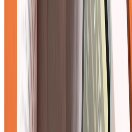
Chính sách kiểm hàng
TỔNG ĐÀI HỖ TRỢ
Tư vấn mua hàng (miễn phí):
1800.6229
(08h30 - 21h30)
Khiếu nại - Góp ý:
088.99999.33
(09h00 - 18h00)
Trung tâm bảo hành:
028.710.89898
(08h30 - 21h00)
KẾT NỐI VỚI CHÚNG TÔI