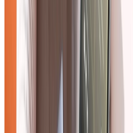
Dịch vụ bán hàng B2B
Chính sách
Bảo hành mở rộng
Chính sách dùng sản phẩm 7 ngày miễn phí
Chính sách đổi trả
Chính sách bảo hành
Chính sách bảo mật thông tin
Chính sách kiểm hàng
HỖ TRỢ THANH TOÁN