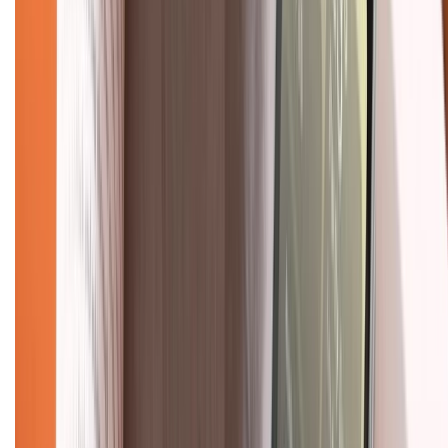
Về chúng tôi
Giới thiệu về XTMobile
Liên hệ hợp tác
Hệ thống cửa hàng bán lẻ
Về trang chủ
Hỗ trợ khách hàng
Mua hàng trả góp
Mua hàng online
Dịch vụ bảo hành mở rộng
Hình thức thanh toán
Tra cứu bảo hành
Tra cứu điểm XTMember
Hướng dẫn mua hàng trả góp