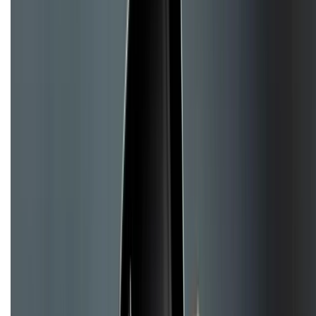
Chính sách bảo mật thông tin
Chính sách kiểm hàng
TỔNG ĐÀI HỖ TRỢ
Tư vấn mua hàng (miễn phí):
1800.6229
(08h30 - 21h30)
Khiếu nại - Góp ý:
088.99999.33
(09h00 - 18h00)
Trung tâm bảo hành:
028.710.89898
(08h30 - 21h00)
KẾT NỐI VỚI CHÚNG TÔI