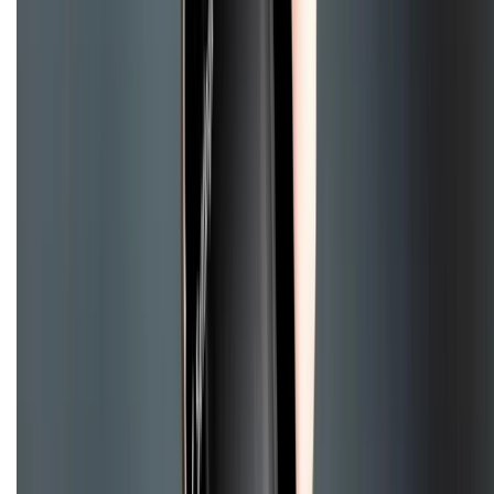
Dịch vụ bán hàng B2B
Chính sách
Bảo hành mở rộng
Chính sách dùng sản phẩm 7 ngày miễn phí
Chính sách đổi trả
Chính sách bảo hành
Chính sách bảo mật thông tin
Chính sách kiểm hàng
HỖ TRỢ THANH TOÁN