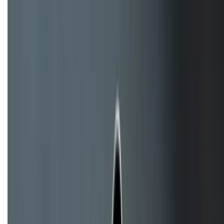
1800.6229
Khiếu nại - Góp ý:
088.99999.33
Bán hàng doanh nghiệp B2B:
088.99999.22
HỖ TRỢ THANH TOÁN