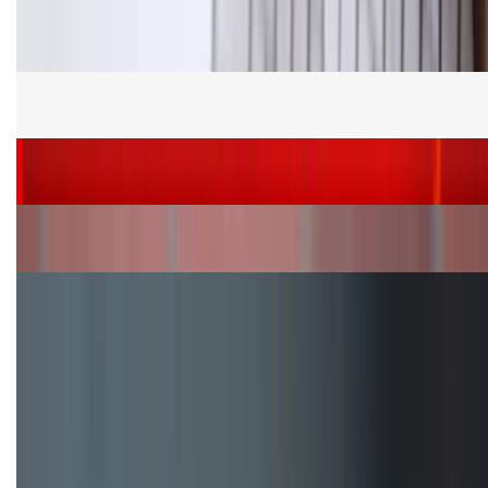
Bảng giá Samsung S24 Ultra tại XTmobile tháng 8,
giảm sâu, ưu đãi bất ngờ
Cấu hình Samsung Galaxy Z Flip 8: Ra mắt với hai
phiên bản chip khác nhau
Siêu sale 8.8 - Săn deal rẻ vô đối: Mua điện thoại
giảm thêm đến 400K tại XTmobile!
Nên mua iPhone VN/A hay LL/A: So sánh chi tiết
máy nào tốt hơn?
Đây là cách sử dụng nút Action Button trên iPhone
hiệu quả hơn!
TỔNG ĐÀI HỖ TRỢ
(08H30 - 21H30)
Tư vấn mua hàng (miễn phí):