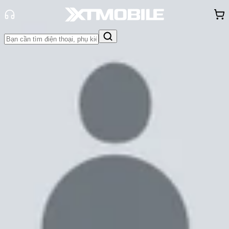
Trang chủ
Tin tức
So Sánh
Tin Mới
Đánh Giá - Trên Tay
So Sánh
Tư vấn
Khuyến
mãi
Thủ thuật
Hỏi đáp
App - Game
Thông báo
Khách
hàng - Sự kiện
So sánh Samsung S23 Ultra và
Samsung Z Fold 4: Cuộc chiến giữa
các chiến binh Samsung
Cam Ngoan
Ngày đăng:
07/03/2023