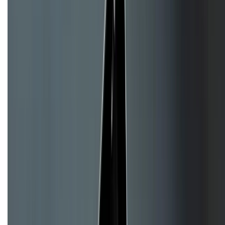
CHỨNG NHẬN
Về chúng tôi
Giới thiệu về XTMobile
Liên hệ hợp tác
Hệ thống cửa hàng bán lẻ
Về trang chủ
Hỗ trợ khách hàng