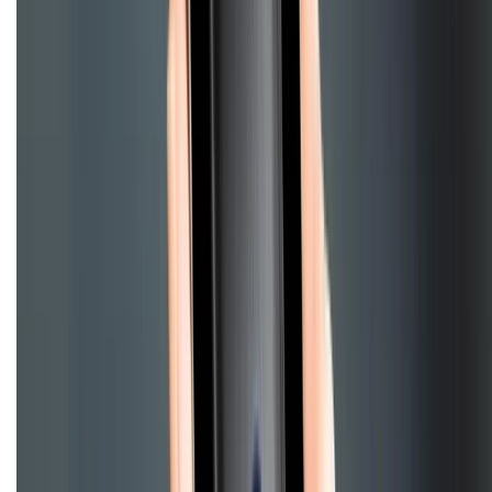
Điện thoại iPhone
iPhone 17 Pro Max
iPhone 17
Pro
iPhone 17
iPhone 16
iPhone 16 Pro Max
iPhone 15
Pro Max
iPhone 15
Điện thoại Samsung
Samsung S26
Ultra
Samsung S26
Samsung S25
iPhone cũ
iPhone 17
cũ
iPhone 16 cũ
iPhone 16 Pro Max cũ
Copyright @2012 HỘ KINH DOANH CỬA HÀNG ĐIỆN THOẠI DI ĐỘNG
XTMOBILE. Số GPKD: 41A8052143 – Cấp ngày 11/05/2023. Địa chỉ: 50
Trần Quang Khải, Phường Tân Định, Quận 1, TP.HCM. Điện thoại:
1800.6229 (Miễn Phí)
Email: xtmobile.sg@gmail.com. Chịu trách nhiệm nội dung: Lê Xuân
Hoà