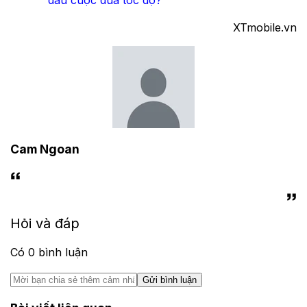
đầu cuộc đua tốc độ?
​XTmobile.vn
Cam Ngoan
Hỏi và đáp
Có
0
bình luận
Gửi bình luận