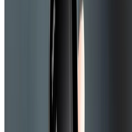
Về chúng tôi
Giới thiệu về XTMobile
Liên hệ hợp tác
Hệ thống cửa hàng bán lẻ
Về trang chủ
Hỗ trợ khách hàng
Mua hàng trả góp
Mua hàng online
Hình thức thanh toán
Tra cứu bảo hành
Tra cứu điểm XTMember
Hướng dẫn mua hàng trả góp