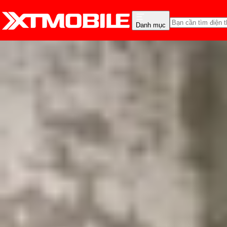
Danh mục
Trang chủ
Tin tức
Tin Mới
Tin Mới
Đánh Giá - Trên Tay
So Sánh
Tư vấn
Khuy
Snapdragon 8 Elite 2 sẽ
Triệu Vy
Ngày đăng:
22/01/2025
Cập nhật:
22/01/2025
Theo dõi XTMobile trên