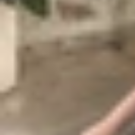
Tuy nhiên, dữ liệu logistics gần đây cho thấy 
Phiên bản được sản xuất bởi TSMC có tên mã “Ka
Tiến trình 3nm N3P của TSMC được đánh giá là bư
sử dụng năng lượng đáng kể. Điều này không c
trải nghiệm người dùng trong các thiết bị di động