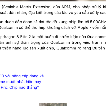
 (Scalable Matrix Extension) của ARM, cho phép xử lý k
u suất đơn nhân, đặc biệt trong các tác vụ yêu cầu xử lý 
còn được đồn đoán sẽ đạt tốc độ xung nhịp lên tới 5.00G
 Qualcomm có thể thu hẹp khoảng cách với Apple - vốn nổi 
pdragon 8 Elite 2 là một bước đi chiến lược của Qualcom
ản ánh sự thận trọng của Qualcomm trong việc tránh nh
 thiện năng lực sản xuất chip, Qualcomm rõ ràng ưu tiê
 10 với nâng cấp đáng kể
ame mượt nhất hiện nay
 Pro: Chip nào thắng?