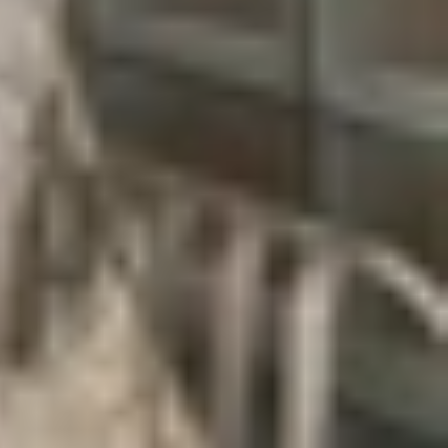
lcomm đã chọn TSMC làm nhà sản xuất chính thức.
ang lại khả năng cải thiện hiệu suất và hiệu quả
c sản phẩm của
Apple
, mà còn hứa hẹn nâng cao