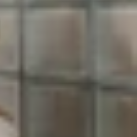
ng nghệ khi được xác nhận sẽ sản xuất trên tiến
e sử dụng quy trình 3nm (N3E) thế hệ trước, cho
 sản phẩm.
e 2, với mã model SM8850 và tên mã “Kaanapali,”
ền sản xuất con chip này với phiên bản sử dụng