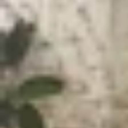
Xem nhanh
Ẩn
1
Snapdragon 8 Elite 2 sẽ được sản xuất b
Snapdragon 8 Elite 2 sẽ được sản xuất
Snapdragon 8 Elite 2, con chip flagship mới nh
trình 3nm (N3P) tiên tiến của TSMC. Đây là bước
thấy Qualcomm tiếp tục đặt niềm tin vào đối tác
Theo báo cáo mới nhất từ Gamma’s Hardware Info
đã chính thức được chuyển sang sản xuất bởi T
quy trình riêng, được cho là có tên mã “Kaanapal