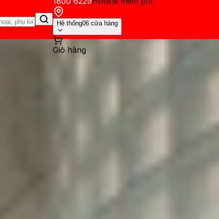
1800 6229
Hotline miễn phí
Hệ thống
06 cửa hàng
Giỏ hàng
ến mãi
Thủ thuật
Hỏi đáp
App - Game
Thông báo
Khách hàng 
 được sản xuất bởi TSMC trên