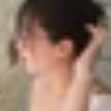
ởi TSMC: Đột phá từ tiến trình 3nm mới nhất
 bởi TSMC: Đột phá từ tiến trình 3nm mới nhất
ất của Qualcomm, đang thu hút sự chú ý lớn trong giới cô
 tiến đáng kể sau khi người tiền nhiệm Snapdragon 8 Elit
 chiến lược TSMC để tối ưu hóa hiệu năng và hiệu suất cho
rmation (trích dẫn từ Jukanlosreve), Snapdragon 8 Elit
SMC. Đáng chú ý, Samsung Foundry từng nỗ lực giành quy
iS.”