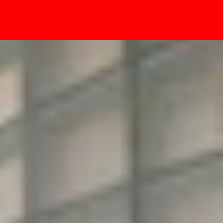
- Sự kiện
 tiến trình 3nm N3P