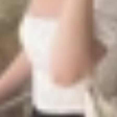
“KaanapaliS” đã biến mất hoàn toàn, khẳng định rằng Qua
anapaliT,” với chữ “T” đại diện cho TSMC.
ớc tiến vượt bậc trong ngành công nghiệp chip bán dẫn, m
hỉ giúp Snapdragon 8 Elite 2 cạnh tranh mạnh mẽ với cá
 cao cấp.