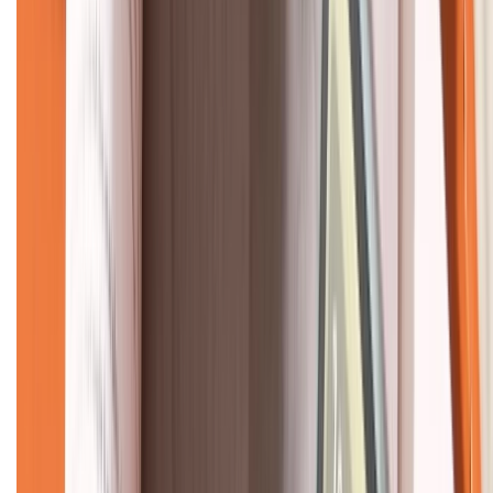
CHỨNG NHẬN
Về chúng tôi
Giới thiệu về XTMobile