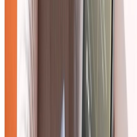
Dịch vụ bảo hành mở rộng
Hình thức thanh toán
Tra cứu bảo hành
Tra cứu điểm XTMember
Hướng dẫn mua hàng trả góp
Dịch vụ bán hàng B2B
Chính sách
Bảo hành mở rộng
Chính sách dùng sản phẩm 7 ngày miễn phí
Chính sách đổi trả
Chính sách bảo hành
Chính sách bảo mật thông tin