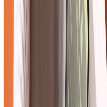
028.710.89898
(08h30 - 21h00)
KẾT NỐI VỚI CHÚNG TÔI
Về chúng tôi
Giới thiệu về XTMobile
Liên hệ hợp tác
Hệ thống cửa hàng bán lẻ
Về trang chủ
Hỗ trợ khách hàng
Mua hàng trả góp
Mua hàng online