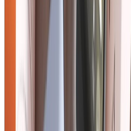
Điện thoại iPhone
iPhone 17 Pro Max
iPhone 17
Pro
iPhone 17
iPhone 16
iPhone 16 Pro Max
iPhone 15
Pro Max
iPhone 15
Điện thoại Samsung
Samsung S26
Ultra
Samsung S26
Samsung S25
iPhone cũ
iPhone 17
cũ
iPhone 16 cũ
iPhone 16 Pro Max cũ
Copyright @2012 HỘ KINH DOANH CỬA HÀNG ĐIỆN THOẠI DI ĐỘNG
XTMOBILE. Số GPKD: 41A8052143 – Cấp ngày 11/05/2023. Địa chỉ: 50
Trần Quang Khải, Phường Tân Định, Quận 1, TP.HCM. Điện thoại:
1800.6229 (Miễn Phí)
Email: xtmobile.sg@gmail.com. Chịu trách nhiệm nội dung: Lê Xuân
Hoà