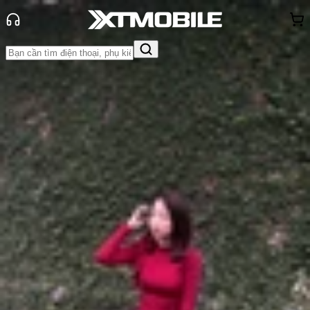
Trang chủ
Tin tức
Tư vấn
Tin Mới
Đánh Giá - Trên Tay
So Sánh
Tư vấn
Khuyến
mãi
Thủ thuật
Hỏi đáp
App - Game
Thông báo
Khách
hàng - Sự kiện
Lộ diện loạt smartphone trang bị
chip Snapdragon 8 Elite sắp ra mắt
Anh Thư
Ngày đăng:
24/10/2024
Cập nhật:
24/10/2024