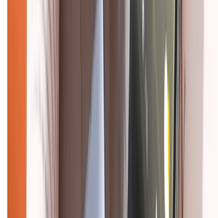
Chính sách kiểm hàng
HỖ TRỢ THANH TOÁN
CHỨNG NHẬN