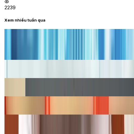
2239
Xem nhiều tuần qua
Tư vấn
Bảng giá iPhone cũ mới nhất trong tháng 8 năm
2026, giá siêu hấp dẫn
Cập nhật bảng giá iPhone năm 2026: Giá tốt, ưu đãi
hấp dẫn
Cập nhật bảng giá Galaxy S23 (Plus, Ultra) cũ, mới
năm 2026
Bảng giá iPhone 15 cập nhật mới nhất tháng
08/2026
Cập nhật bảng giá điện thoại Samsung tháng 8:
Giảm đến 15.49 triệu