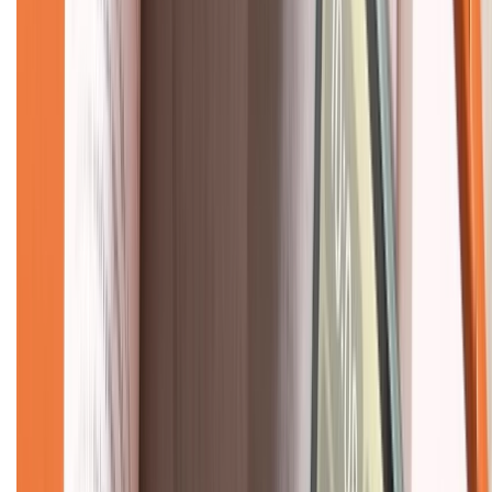
Liên hệ hợp tác
Hệ thống cửa hàng bán lẻ
Về trang chủ
Hỗ trợ khách hàng
Mua hàng trả góp
Mua hàng online
Dịch vụ bảo hành mở rộng
Hình thức thanh toán
Tra cứu bảo hành
Tra cứu điểm XTMember
Hướng dẫn mua hàng trả góp
Dịch vụ bán hàng B2B
Chính sách