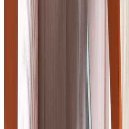
TỔNG ĐÀI HỖ TRỢ
(08H30 - 21H30)
Tư vấn mua hàng (miễn phí):
1800.6229
Khiếu nại - Góp ý:
088.99999.33
Bán hàng doanh nghiệp B2B:
088.99999.22
HỖ TRỢ THANH TOÁN