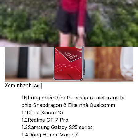
Theo dõi XTMobile trên
Xem nhanh
Ẩn
1
Những chiếc điện thoại sắp ra mắt trang bị
chip Snapdragon 8 Elite nhà Qualcomm
1.1
Dòng Xiaomi 15
1.2
Realme GT 7 Pro
1.3
Samsung Galaxy S25 series
1.4
Dòng Honor Magic 7