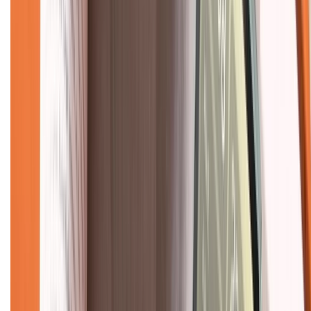
Bảo hành mở rộng
Chính sách dùng sản phẩm 7 ngày miễn phí
Chính sách đổi trả
Chính sách bảo hành
Chính sách bảo mật thông tin
Chính sách kiểm hàng
TỔNG ĐÀI HỖ TRỢ
Tư vấn mua hàng (miễn phí):
1800.6229
(08h30 - 21h30)
Khiếu nại - Góp ý:
088.99999.33
(09h00 - 18h00)
Trung tâm bảo hành: