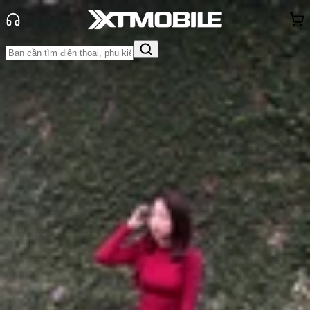
Trang chủ
Tin tức
Tư vấn
Tin Mới
Đánh Giá - Trên Tay
So Sánh
Tư vấn
Khuyến
mãi
Thủ thuật
Hỏi đáp
App - Game
Thông báo
Khách
hàng - Sự kiện
Top 5 smartphone chụp đêm lý
tưởng dành cho mùa Halloween
Anh Thư
Ngày đăng:
31/10/2025
Cập nhật:
31/10/2025