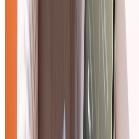
Hình thức thanh toán
Tra cứu bảo hành
Tra cứu điểm XTMember
Hướng dẫn mua hàng trả góp
Dịch vụ bán hàng B2B
Chính sách
Bảo hành mở rộng
Chính sách dùng sản phẩm 7 ngày miễn phí
Chính sách đổi trả
Chính sách bảo hành
Chính sách bảo mật thông tin
Chính sách kiểm hàng