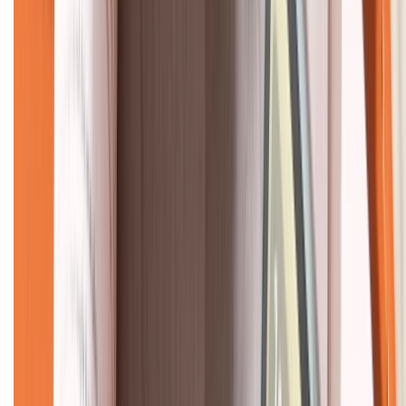
CHỨNG NHẬN
Về chúng tôi
Giới thiệu về XTMobile
Liên hệ hợp tác