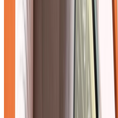
Chính sách dùng sản phẩm 7 ngày miễn phí
Chính sách đổi trả
Chính sách bảo hành
Chính sách bảo mật thông tin
Chính sách kiểm hàng
TỔNG ĐÀI HỖ TRỢ
Tư vấn mua hàng (miễn phí):
1800.6229
(08h30 - 21h30)
Khiếu nại - Góp ý:
088.99999.33
(09h00 - 18h00)
Trung tâm bảo hành:
028.710.89898
(08h30 - 21h00)