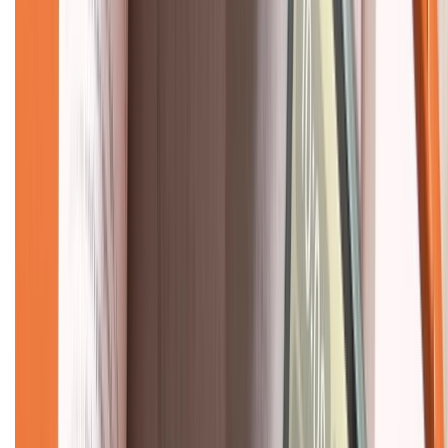
Hệ thống cửa hàng bán lẻ
Về trang chủ
Hỗ trợ khách hàng
Mua hàng trả góp
Mua hàng online
Dịch vụ bảo hành mở rộng
Hình thức thanh toán
Tra cứu bảo hành
Tra cứu điểm XTMember
Hướng dẫn mua hàng trả góp
Dịch vụ bán hàng B2B
Chính sách
Bảo hành mở rộng