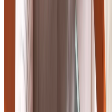
(08H30 - 21H30)
Tư vấn mua hàng (miễn phí):
1800.6229
Khiếu nại - Góp ý:
088.99999.33
Bán hàng doanh nghiệp B2B:
088.99999.22
HỖ TRỢ THANH TOÁN