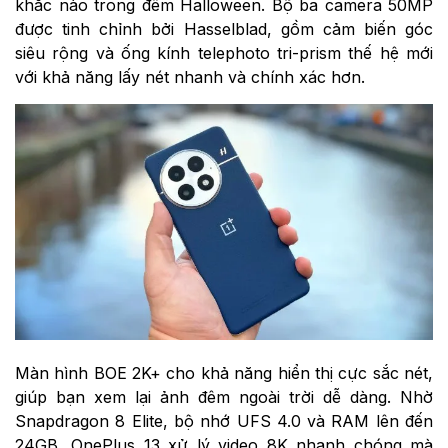
khắc nào trong đêm Halloween. Bộ ba camera 50MP
được tinh chỉnh bởi Hasselblad, gồm cảm biến góc
siêu rộng và ống kính telephoto tri-prism thế hệ mới
với khả năng lấy nét nhanh và chính xác hơn.
Màn hình BOE 2K+ cho khả năng hiển thị cực sắc nét,
giúp bạn xem lại ảnh đêm ngoài trời dễ dàng. Nhờ
Snapdragon 8 Elite, bộ nhớ UFS 4.0 và RAM lên đến
24GB, OnePlus 13 xử lý video 8K nhanh chóng mà