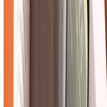
KẾT NỐI VỚI CHÚNG TÔI
Về chúng tôi
Giới thiệu về XTMobile
Liên hệ hợp tác
Hệ thống cửa hàng bán lẻ
Về trang chủ
Hỗ trợ khách hàng
Mua hàng trả góp
Mua hàng online
Dịch vụ bảo hành mở rộng