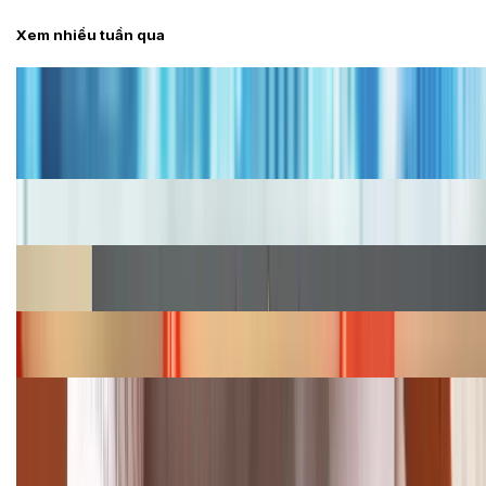
Xem nhiều tuần qua
Tư vấn
Bảng giá iPhone cũ mới nhất trong tháng 8 năm
2026, giá siêu hấp dẫn
Cập nhật bảng giá iPhone năm 2026: Giá tốt, ưu đãi
hấp dẫn
Cập nhật bảng giá Galaxy S23 (Plus, Ultra) cũ, mới
năm 2026
Bảng giá iPhone 15 cập nhật mới nhất tháng
08/2026
Cập nhật bảng giá điện thoại Samsung tháng 8:
Giảm đến 15.49 triệu
TỔNG ĐÀI HỖ TRỢ