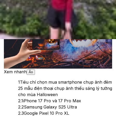
Theo dõi XTMobile trên
Xem nhanh
Ẩn
1
Tiêu chí chọn mua smartphone chụp ảnh đêm
2
5 mẫu điện thoại chụp ảnh thiếu sáng lý tưởng
cho mùa Halloween
2.1
iPhone 17 Pro và 17 Pro Max
2.2
Samsung Galaxy S25 Ultra
2.3
Google Pixel 10 Pro XL