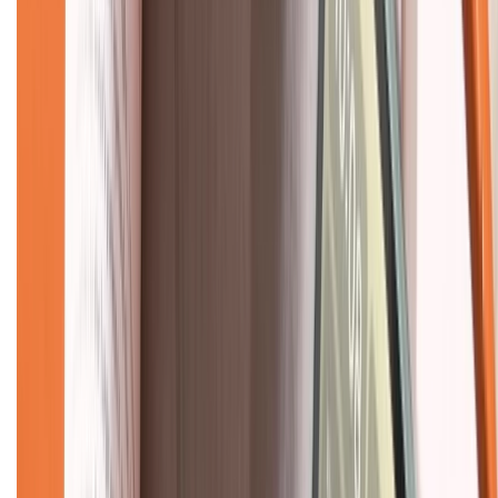
Về chúng tôi
Giới thiệu về XTMobile
Liên hệ hợp tác
Hệ thống cửa hàng bán lẻ
Về trang chủ
Hỗ trợ khách hàng
Mua hàng trả góp
Mua hàng online
Dịch vụ bảo hành mở rộng
Hình thức thanh toán
Tra cứu bảo hành