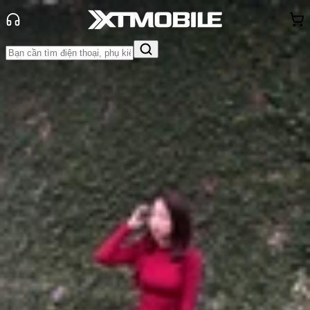
Trang chủ
Tin tức
Tin Mới
Tin Mới
Đánh Giá - Trên Tay
So Sánh
Tư vấn
Khuyến
mãi
Thủ thuật
Hỏi đáp
App - Game
Thông báo
Khách
hàng - Sự kiện
Redmi Note 13, Note 13 Pro và Note
13 Pro Plus chính thức ra mắt
Anh Thư
Ngày đăng:
22/09/2023
Cập nhật:
24/05/2026