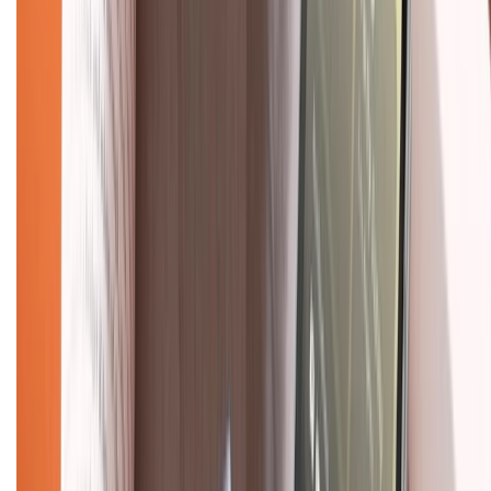
1800.6229
(08h30 - 21h30)
Khiếu nại - Góp ý:
088.99999.33
(09h00 - 18h00)
Trung tâm bảo hành:
028.710.89898
(08h30 - 21h00)
KẾT NỐI VỚI CHÚNG TÔI
Về chúng tôi
Giới thiệu về XTMobile
Liên hệ hợp tác
Hệ thống cửa hàng bán lẻ