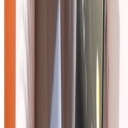
Về trang chủ
Hỗ trợ khách hàng
Mua hàng trả góp
Mua hàng online
Dịch vụ bảo hành mở rộng
Hình thức thanh toán
Tra cứu bảo hành
Tra cứu điểm XTMember
Hướng dẫn mua hàng trả góp
Dịch vụ bán hàng B2B
Chính sách
Bảo hành mở rộng