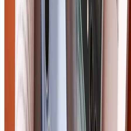
Copyright @2012 HỘ KINH DOANH CỬA HÀNG ĐIỆN THOẠI DI ĐỘNG
XTMOBILE. Số GPKD: 41A8052143 – Cấp ngày 11/05/2023. Địa chỉ: 50
Trần Quang Khải, Phường Tân Định, Quận 1, TP.HCM. Điện thoại:
1800.6229 (Miễn Phí)
Email: xtmobile.sg@gmail.com. Chịu trách nhiệm nội dung: Lê Xuân
Hoà