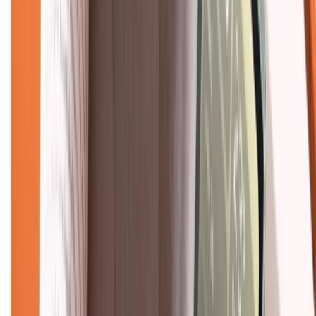
Tra cứu điểm XTMember
Hướng dẫn mua hàng trả góp
Dịch vụ bán hàng B2B
Chính sách
Bảo hành mở rộng
Chính sách dùng sản phẩm 7 ngày miễn phí
Chính sách đổi trả
Chính sách bảo hành
Chính sách bảo mật thông tin
Chính sách kiểm hàng
TỔNG ĐÀI HỖ TRỢ
Tư vấn mua hàng (miễn phí):