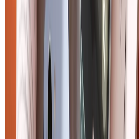
CHỨNG NHẬN
Điện thoại iPhone
iPhone 17 Pro Max
iPhone 17
Pro
iPhone 17
iPhone 16
iPhone 16 Pro Max
iPhone 15
Pro Max
iPhone 15
Điện thoại Samsung
Samsung S26
Ultra
Samsung S26
Samsung S25
iPhone cũ
iPhone 17
cũ
iPhone 16 cũ
iPhone 16 Pro Max cũ