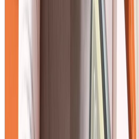
KẾT NỐI VỚI CHÚNG TÔI
CHỨNG NHẬN