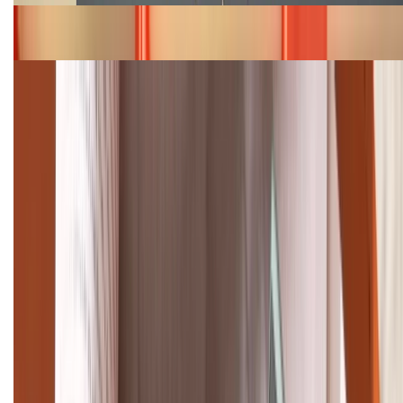
Bảng giá iPhone 15 cập nhật mới nhất tháng
08/2026
Cập nhật bảng giá điện thoại Samsung tháng 8:
Giảm đến 15.49 triệu
TỔNG ĐÀI HỖ TRỢ
(08H30 - 21H30)
Tư vấn mua hàng (miễn phí):
1800.6229
Khiếu nại - Góp ý:
088.99999.33
Bán hàng doanh nghiệp B2B:
088.99999.22