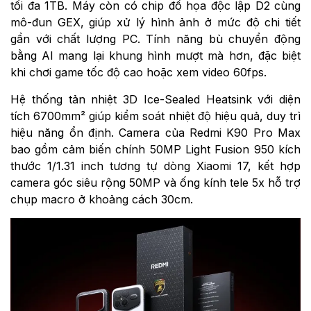
tối đa 1TB. Máy còn có chip đồ họa độc lập D2 cùng
mô-đun GEX, giúp xử lý hình ảnh ở mức độ chi tiết
gần với chất lượng PC. Tính năng bù chuyển động
bằng AI mang lại khung hình mượt mà hơn, đặc biệt
khi chơi game tốc độ cao hoặc xem video 60fps.
Hệ thống tản nhiệt 3D Ice-Sealed Heatsink với diện
tích 6700mm² giúp kiểm soát nhiệt độ hiệu quả, duy trì
hiệu năng ổn định. Camera của Redmi K90 Pro Max
bao gồm cảm biến chính 50MP Light Fusion 950 kích
thước 1/1.31 inch tương tự dòng Xiaomi 17, kết hợp
camera góc siêu rộng 50MP và ống kính tele 5x hỗ trợ
chụp macro ở khoảng cách 30cm.