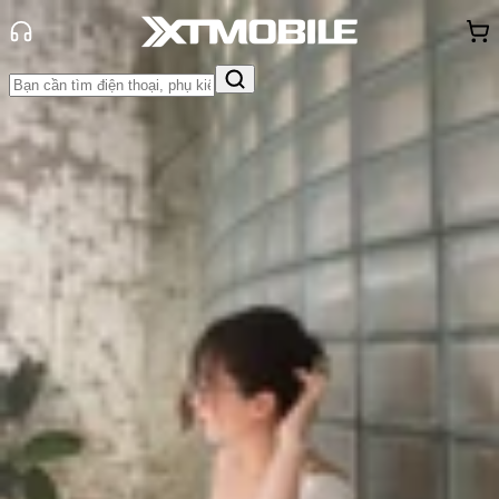
Trang chủ
Tin tức
Tin Mới
Tin Mới
Đánh Giá - Trên Tay
So Sánh
Tư vấn
Khuyến
mãi
Thủ thuật
Hỏi đáp
App - Game
Thông báo
Khách
hàng - Sự kiện
Redmi K90 và Redmi K90 Pro Max
ra mắt: Pin và camera khủng, giá từ
9.6 triệu đồng
Triệu Vy
Ngày đăng:
24/10/2025