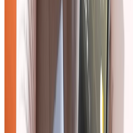
Hỗ trợ khách hàng
Mua hàng trả góp
Mua hàng online
Dịch vụ bảo hành mở rộng
Hình thức thanh toán
Tra cứu bảo hành
Tra cứu điểm XTMember
Hướng dẫn mua hàng trả góp
Dịch vụ bán hàng B2B
Chính sách
Bảo hành mở rộng
Chính sách dùng sản phẩm 7 ngày miễn phí
Chính sách đổi trả