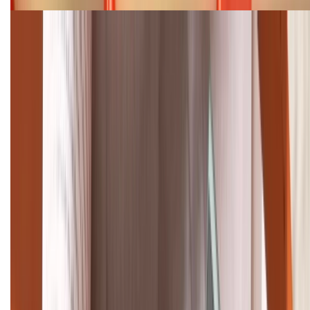
Cập nhật bảng giá điện thoại Samsung tháng 8:
Giảm đến 15.49 triệu
TỔNG ĐÀI HỖ TRỢ
(08H30 - 21H30)
Tư vấn mua hàng (miễn phí):
1800.6229
Khiếu nại - Góp ý:
088.99999.33
Bán hàng doanh nghiệp B2B:
088.99999.22