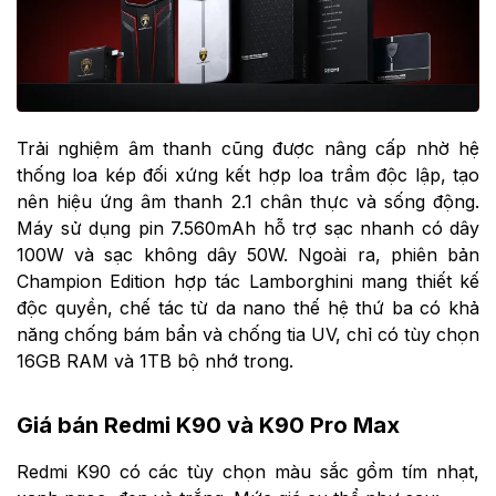
Trải nghiệm âm thanh cũng được nâng cấp nhờ hệ
thống loa kép đối xứng kết hợp loa trầm độc lập, tạo
nên hiệu ứng âm thanh 2.1 chân thực và sống động.
Máy sử dụng pin 7.560mAh hỗ trợ sạc nhanh có dây
100W và sạc không dây 50W. Ngoài ra, phiên bản
Champion Edition hợp tác Lamborghini mang thiết kế
độc quyền, chế tác từ da nano thế hệ thứ ba có khả
năng chống bám bẩn và chống tia UV, chỉ có tùy chọn
16GB RAM và 1TB bộ nhớ trong.
Giá bán Redmi K90 và K90 Pro Max
Redmi K90 có các tùy chọn màu sắc gồm tím nhạt,