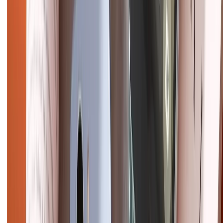
CHỨNG NHẬN
Điện thoại iPhone
iPhone 17 Pro Max
iPhone 17
Pro
iPhone 17
iPhone 16
iPhone 16 Pro Max
iPhone 15
Pro Max
iPhone 15
Điện thoại Samsung
Samsung S26
Ultra
Samsung S26
Samsung S25
iPhone cũ
iPhone 17
cũ
iPhone 16 cũ
iPhone 16 Pro Max cũ
Copyright @2012 HỘ KINH DOANH CỬA HÀNG ĐIỆN THOẠI DI ĐỘNG
XTMOBILE. Số GPKD: 41A8052143 – Cấp ngày 11/05/2023. Địa chỉ: 50