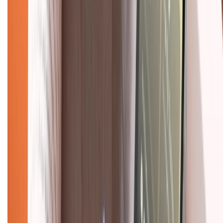
088.99999.33
(09h00 - 18h00)
Trung tâm bảo hành:
028.710.89898
(08h30 - 21h00)
KẾT NỐI VỚI CHÚNG TÔI
Về chúng tôi
Giới thiệu về XTMobile
Liên hệ hợp tác
Hệ thống cửa hàng bán lẻ
Về trang chủ