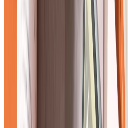
KẾT NỐI VỚI CHÚNG TÔI
CHỨNG NHẬN