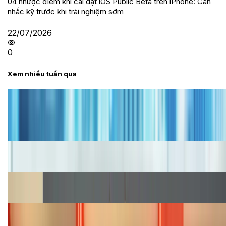
04 nhược điểm khi cài đặt iOS Public Beta trên iPhone: Cân
nhắc kỹ trước khi trải nghiệm sớm
22/07/2026
0
Xem nhiều tuần qua
Tư vấn
Bảng giá iPhone cũ mới nhất trong tháng 8 năm
2026, giá siêu hấp dẫn
Cập nhật bảng giá iPhone năm 2026: Giá tốt, ưu đãi
hấp dẫn
Cập nhật bảng giá Galaxy S23 (Plus, Ultra) cũ, mới
năm 2026
Bảng giá iPhone 15 cập nhật mới nhất tháng
08/2026