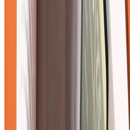
Hướng dẫn mua hàng trả góp
Dịch vụ bán hàng B2B
Chính sách
Bảo hành mở rộng
Chính sách dùng sản phẩm 7 ngày miễn phí
Chính sách đổi trả
Chính sách bảo hành
Chính sách bảo mật thông tin
Chính sách kiểm hàng
TỔNG ĐÀI HỖ TRỢ
Tư vấn mua hàng (miễn phí):
1800.6229
(08h30 - 21h30)
Khiếu nại - Góp ý: