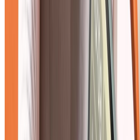
Về chúng tôi
Giới thiệu về XTMobile
Liên hệ hợp tác
Hệ thống cửa hàng bán lẻ
Về trang chủ
Hỗ trợ khách hàng
Mua hàng trả góp
Mua hàng online
Dịch vụ bảo hành mở rộng
Hình thức thanh toán
Tra cứu bảo hành
Tra cứu điểm XTMember