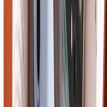
Trần Quang Khải, Phường Tân Định, Quận 1, TP.HCM. Điện thoại:
1800.6229 (Miễn Phí)
Email: xtmobile.sg@gmail.com. Chịu trách nhiệm nội dung: Lê Xuân
Hoà