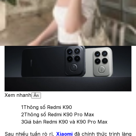
Cập nhật:
24/10/2025
Theo dõi XTMobile trên
Xem nhanh
Ẩn
1
Thông số Redmi K90
2
Thông số Redmi K90 Pro Max
3
Giá bán Redmi K90 và K90 Pro Max
Sau nhiều tuần rò rỉ,
Xiaomi
đã chính thức trình làng