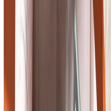
(08H30 - 21H30)
Tư vấn mua hàng (miễn phí):
1800.6229
Khiếu nại - Góp ý:
088.99999.33
Bán hàng doanh nghiệp B2B:
088.99999.22
HỖ TRỢ THANH TOÁN