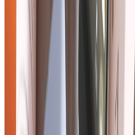
Dịch vụ bảo hành mở rộng
Hình thức thanh toán
Tra cứu bảo hành
Tra cứu điểm XTMember
Hướng dẫn mua hàng trả góp
Dịch vụ bán hàng B2B
Chính sách
Bảo hành mở rộng
Chính sách dùng sản phẩm 7 ngày miễn phí
Chính sách đổi trả
Chính sách bảo hành
Chính sách bảo mật thông tin
Chính sách kiểm hàng