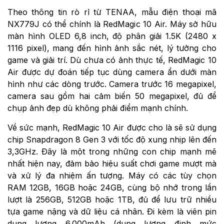
Theo thông tin rò rỉ từ TENAA, mẫu điện thoại mã
NX779J có thể chính là RedMagic 10 Air. Máy sở hữu
màn hình OLED 6,8 inch, độ phân giải 1.5K (2480 x
1116 pixel), mang đến hình ảnh sắc nét, lý tưởng cho
game và giải trí. Dù chưa có ảnh thực tế, RedMagic 10
Air được dự đoán tiếp tục dùng camera ẩn dưới màn
hình như các dòng trước. Camera trước 16 megapixel,
camera sau gồm hai cảm biến 50 megapixel, đủ để
chụp ảnh đẹp dù không phải điểm mạnh chính.
Về sức mạnh, RedMagic 10 Air được cho là sẽ sử dụng
chip Snapdragon 8 Gen 3 với tốc độ xung nhịp lên đến
3,3GHz. Đây là một trong những con chip mạnh mẽ
nhất hiện nay, đảm bảo hiệu suất chơi game mượt mà
và xử lý đa nhiệm ấn tượng. Máy có các tùy chọn
RAM 12GB, 16GB hoặc 24GB, cùng bộ nhớ trong lần
lượt là 256GB, 512GB hoặc 1TB, đủ để lưu trữ nhiều
tựa game nặng và dữ liệu cá nhân. Đi kèm là viên pin
dung lượng 6.000mAh (dung lượng định mức