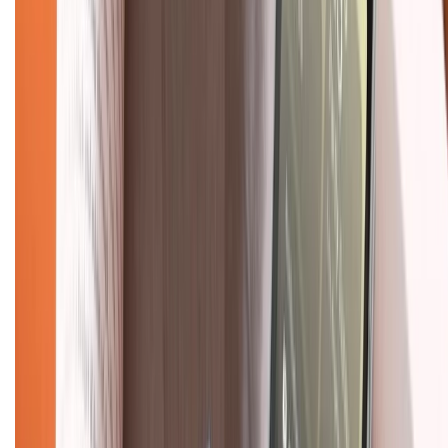
Bảo hành mở rộng
Chính sách dùng sản phẩm 7 ngày miễn phí
Chính sách đổi trả
Chính sách bảo hành
Chính sách bảo mật thông tin
Chính sách kiểm hàng
TỔNG ĐÀI HỖ TRỢ
Tư vấn mua hàng (miễn phí):
1800.6229
(08h30 - 21h30)
Khiếu nại - Góp ý:
088.99999.33
(09h00 - 18h00)
Trung tâm bảo hành:
028.710.89898
(08h30 - 21h00)