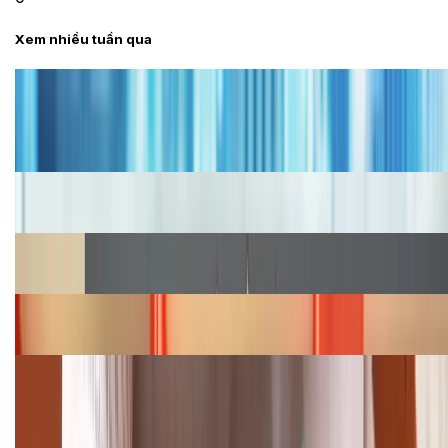
Xem nhiều tuần qua
Tư vấn
Bảng giá iPhone cũ mới nhất trong tháng 8 năm
2026, giá siêu hấp dẫn
Cập nhật bảng giá iPhone năm 2026: Giá tốt, ưu đãi
hấp dẫn
Cập nhật bảng giá Galaxy S23 (Plus, Ultra) cũ, mới
năm 2026
Bảng giá iPhone 15 cập nhật mới nhất tháng
08/2026
Cập nhật bảng giá điện thoại Samsung tháng 8:
Giảm đến 15.49 triệu
TỔNG ĐÀI HỖ TRỢ