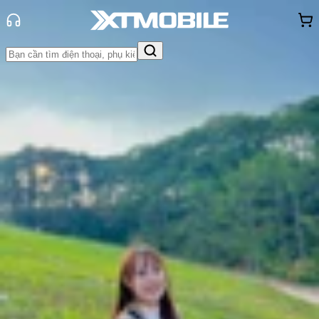
Trang chủ
Tin tức
Tin Mới
Tin Mới
Đánh Giá - Trên Tay
So Sánh
Tư vấn
Khuyến
mãi
Thủ thuật
Hỏi đáp
App - Game
Thông báo
Khách
hàng - Sự kiện
RedMagic 10 Air tiết lộ thiết kế
mỏng nhẹ, dự kiến ra mắt vào tháng
4
Thùy Nguyễn
Ngày đăng:
09/04/2025