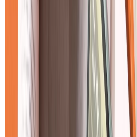
CHỨNG NHẬN
Về chúng tôi
Giới thiệu về XTMobile
Liên hệ hợp tác