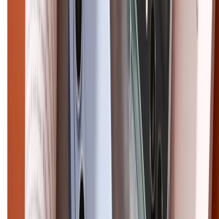
Điện thoại iPhone
iPhone 17 Pro Max
iPhone 17
Pro
iPhone 17
iPhone 16
iPhone 16 Pro Max
iPhone 15
Pro Max
iPhone 15
Điện thoại Samsung
Samsung S26
Ultra
Samsung S26
Samsung S25
iPhone cũ
iPhone 17
cũ
iPhone 16 cũ
iPhone 16 Pro Max cũ
Copyright @2012 HỘ KINH DOANH CỬA HÀNG ĐIỆN THOẠI DI ĐỘNG
XTMOBILE. Số GPKD: 41A8052143 – Cấp ngày 11/05/2023. Địa chỉ: 50
Trần Quang Khải, Phường Tân Định, Quận 1, TP.HCM. Điện thoại:
1800.6229 (Miễn Phí)
Email: xtmobile.sg@gmail.com. Chịu trách nhiệm nội dung: Lê Xuân
Hoà