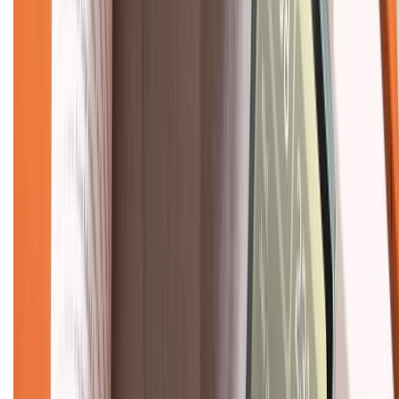
Hệ thống cửa hàng bán lẻ
Về trang chủ
Hỗ trợ khách hàng
Mua hàng trả góp
Mua hàng online
Dịch vụ bảo hành mở rộng
Hình thức thanh toán
Tra cứu bảo hành
Tra cứu điểm XTMember
Hướng dẫn mua hàng trả góp
Dịch vụ bán hàng B2B
Chính sách