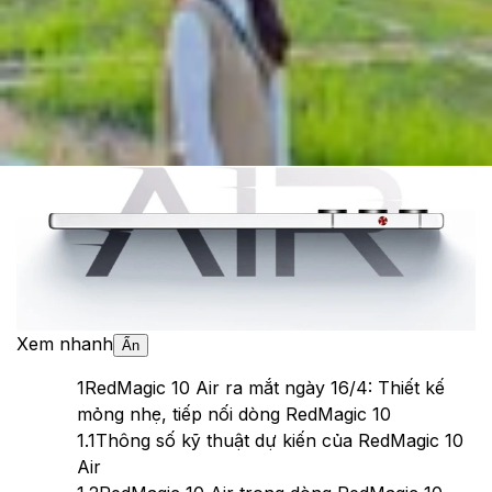
Cập nhật:
09/04/2025
Theo dõi XTMobile trên
Xem nhanh
Ẩn
1
RedMagic 10 Air ra mắt ngày 16/4: Thiết kế
mỏng nhẹ, tiếp nối dòng RedMagic 10
1.1
Thông số kỹ thuật dự kiến của RedMagic 10
Air