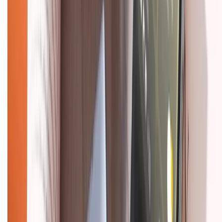
KẾT NỐI VỚI CHÚNG TÔI
Về chúng tôi
Giới thiệu về XTMobile
Liên hệ hợp tác
Hệ thống cửa hàng bán lẻ
Về trang chủ
Hỗ trợ khách hàng
Mua hàng trả góp
Mua hàng online