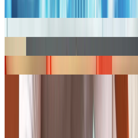
Bảng giá iPhone cũ mới nhất trong tháng 8 năm
2026, giá siêu hấp dẫn
Cập nhật bảng giá iPhone năm 2026: Giá tốt, ưu đãi
hấp dẫn
Cập nhật bảng giá Galaxy S23 (Plus, Ultra) cũ, mới
năm 2026
Bảng giá iPhone 15 cập nhật mới nhất tháng
08/2026
Cập nhật bảng giá điện thoại Samsung tháng 8:
Giảm đến 15.49 triệu
TỔNG ĐÀI HỖ TRỢ
(08H30 - 21H30)
Tư vấn mua hàng (miễn phí):