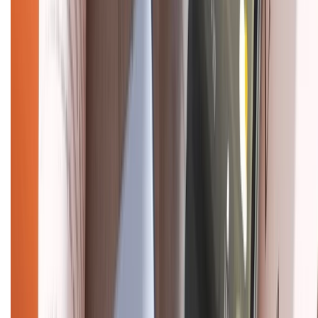
Tra cứu điểm XTMember
Hướng dẫn mua hàng trả góp
Dịch vụ bán hàng B2B
Chính sách
Bảo hành mở rộng
Chính sách dùng sản phẩm 7 ngày miễn phí
Chính sách đổi trả
Chính sách bảo hành
Chính sách bảo mật thông tin
Chính sách kiểm hàng
HỖ TRỢ THANH TOÁN