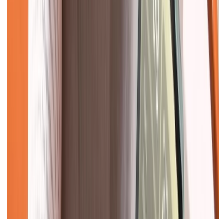
Mua hàng trả góp
Mua hàng online
Dịch vụ bảo hành mở rộng
Hình thức thanh toán
Tra cứu bảo hành
Tra cứu điểm XTMember
Hướng dẫn mua hàng trả góp
Dịch vụ bán hàng B2B
Chính sách
Bảo hành mở rộng
Chính sách dùng sản phẩm 7 ngày miễn phí
Chính sách đổi trả