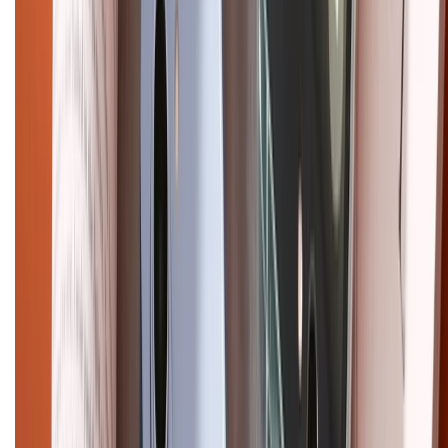
Điện thoại iPhone
iPhone 17 Pro Max
iPhone 17
Pro
iPhone 17
iPhone 16
iPhone 16 Pro Max
iPhone 15
Pro Max
iPhone 15
Điện thoại Samsung
Samsung S26
Ultra
Samsung S26
Samsung S25
iPhone cũ
iPhone 17
cũ
iPhone 16 cũ
iPhone 16 Pro Max cũ
Copyright @2012 HỘ KINH DOANH CỬA HÀNG ĐIỆN THOẠI DI ĐỘNG
XTMOBILE. Số GPKD: 41A8052143 – Cấp ngày 11/05/2023. Địa chỉ: 50
Trần Quang Khải, Phường Tân Định, Quận 1, TP.HCM. Điện thoại:
1800.6229 (Miễn Phí)
Email: xtmobile.sg@gmail.com. Chịu trách nhiệm nội dung: Lê Xuân
Hoà