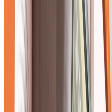
CHỨNG NHẬN
Về chúng tôi
Giới thiệu về XTMobile
Liên hệ hợp tác
Hệ thống cửa hàng bán lẻ
Về trang chủ
Hỗ trợ khách hàng