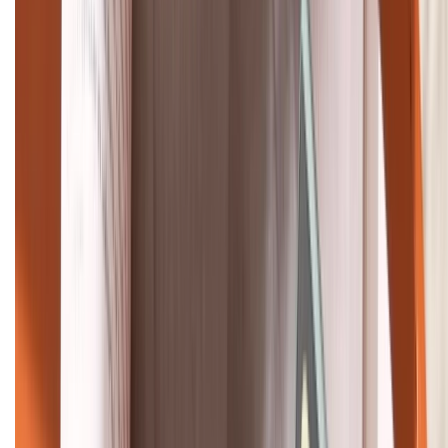
1800.6229
Khiếu nại - Góp ý:
088.99999.33
Bán hàng doanh nghiệp B2B:
088.99999.22
HỖ TRỢ THANH TOÁN