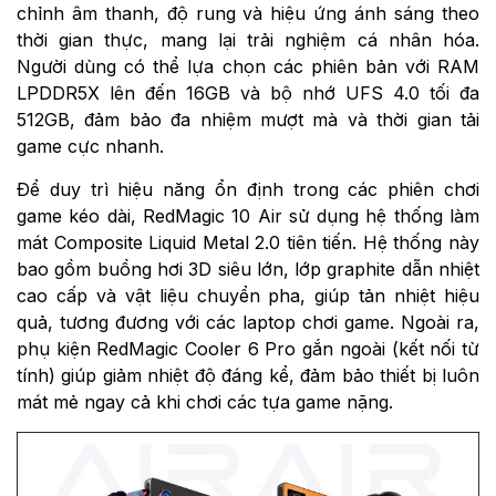
chỉnh âm thanh, độ rung và hiệu ứng ánh sáng theo
thời gian thực, mang lại trải nghiệm cá nhân hóa.
Người dùng có thể lựa chọn các phiên bản với RAM
LPDDR5X lên đến 16GB và bộ nhớ UFS 4.0 tối đa
512GB, đảm bảo đa nhiệm mượt mà và thời gian tải
game cực nhanh.
Để duy trì hiệu năng ổn định trong các phiên chơi
game kéo dài, RedMagic 10 Air sử dụng hệ thống làm
mát Composite Liquid Metal 2.0 tiên tiến. Hệ thống này
bao gồm buồng hơi 3D siêu lớn, lớp graphite dẫn nhiệt
cao cấp và vật liệu chuyển pha, giúp tản nhiệt hiệu
quả, tương đương với các laptop chơi game. Ngoài ra,
phụ kiện RedMagic Cooler 6 Pro gắn ngoài (kết nối từ
tính) giúp giảm nhiệt độ đáng kể, đảm bảo thiết bị luôn
mát mẻ ngay cả khi chơi các tựa game nặng.