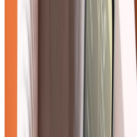
Chính sách bảo hành
Chính sách bảo mật thông tin
Chính sách kiểm hàng
TỔNG ĐÀI HỖ TRỢ
Tư vấn mua hàng (miễn phí):
1800.6229
(08h30 - 21h30)
Khiếu nại - Góp ý:
088.99999.33
(09h00 - 18h00)
Trung tâm bảo hành:
028.710.89898
(08h30 - 21h00)
KẾT NỐI VỚI CHÚNG TÔI