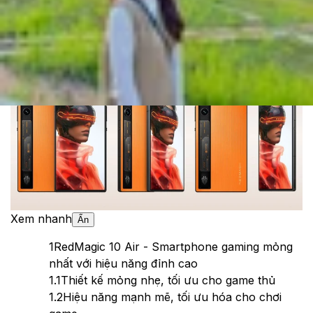
Cập nhật:
17/04/2025
Theo dõi XTMobile trên
Xem nhanh
Ẩn
1
RedMagic 10 Air - Smartphone gaming mỏng
nhất với hiệu năng đỉnh cao
1.1
Thiết kế mỏng nhẹ, tối ưu cho game thủ
1.2
Hiệu năng mạnh mẽ, tối ưu hóa cho chơi