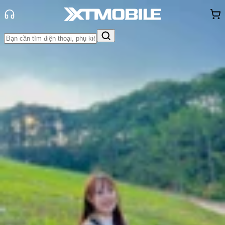
Trang chủ
Tin tức
Tin Mới
Tin Mới
Đánh Giá - Trên Tay
So Sánh
Tư vấn
Khuyến
mãi
Thủ thuật
Hỏi đáp
App - Game
Thông báo
Khách
hàng - Sự kiện
RedMagic 10 Air ra mắt:
Smartphone gaming màn hình tràn
viền mỏng nhất hiện nay
Thùy Nguyễn
Ngày đăng:
17/04/2025