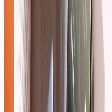
Về chúng tôi
Giới thiệu về XTMobile
Liên hệ hợp tác
Hệ thống cửa hàng bán lẻ
Về trang chủ
Hỗ trợ khách hàng
Mua hàng trả góp
Mua hàng online
Dịch vụ bảo hành mở rộng
Hình thức thanh toán
Tra cứu bảo hành