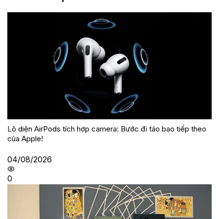
Lộ diện AirPods tích hợp camera: Bước đi táo bạo tiếp theo
của Apple!
04/08/2026
0