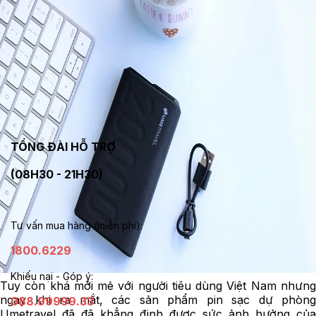
TỔNG ĐÀI HỖ TRỢ
(08H30 - 21H30)
Tư vấn mua hàng (miễn phí):
1800.6229
Khiếu nại - Góp ý:
Tuy còn khá mới mẻ với người tiêu dùng Việt Nam nhưng
ngay khi ra mắt, các sản phẩm pin sạc dự phòng
088.99999.33
Umetravel đã đã khẳng định được sức ảnh hưởng của