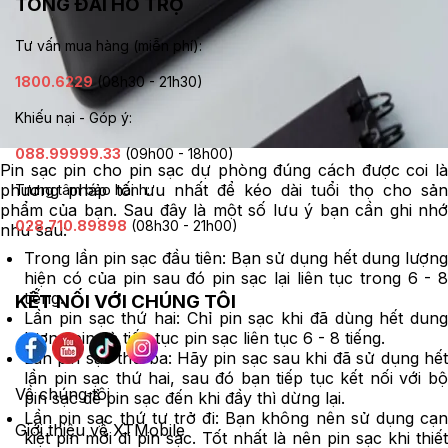
TỔNG ĐÀI HỖ TRỢ
Tư vấn mua hàng (miễn phí):
1800.6229
(08h30 - 21h30)
Khiếu nại - Góp ý:
088.99999.33
(09h00 - 18h00)
Pin sạc pin cho pin sạc dự phòng đúng cách được coi là
phương pháp tối ưu nhất để kéo dài tuổi thọ cho sản
Trung tâm bảo hành:
phẩm của bạn. Sau đây là một số lưu ý bạn cần ghi nhớ
028.710.89898
(08h30 - 21h00)
như sau:
Trong lần pin sạc đầu tiên: Bạn sử dụng hết dung lượng
hiện có của pin sau đó pin sạc lại liên tục trong 6 - 8
tiếng.
KẾT NỐI VỚI CHÚNG TÔI
Lần pin sạc thứ hai: Chỉ pin sạc khi đã dùng hết dung
lượng pin và tiếp tục pin sạc liên tục 6 - 8 tiếng.
Lần pin sạc thứ ba: Hãy pin sạc sau khi đã sử dụng hết
lần pin sạc thứ hai, sau đó bạn tiếp tục kết nối với bộ
Về chúng tôi
pin sạc để pin sạc đến khi đầy thì dừng lại.
Lần pin sạc thứ tư trở đi: Bạn không nên sử dụng cạn
Giới thiệu về XTMobile
kiệt pin mới đi pin sạc. Tốt nhất là nên pin sạc khi thiết