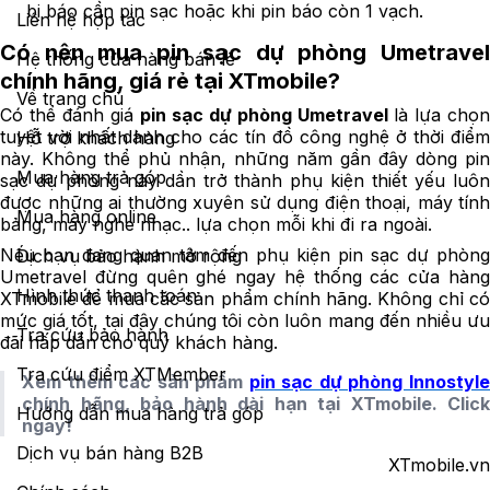
bị báo cần pin sạc hoặc khi pin báo còn 1 vạch.
Liên hệ hợp tác
Có nên mua pin sạc dự phòng Umetravel
Hệ thống cửa hàng bán lẻ
chính hãng, giá rẻ tại XTmobile?
Về trang chủ
Có thể đánh giá
pin sạc dự phòng Umetravel
là lựa chọn
tuyệt vời nhất dành cho các tín đồ công nghệ ở thời điểm
Hỗ trợ khách hàng
này. Không thể phủ nhận, những năm gần đây dòng pin
Mua hàng trả góp
sạc dự phòng này dần trở thành phụ kiện thiết yếu luôn
được những ai thường xuyên sử dụng điện thoại, máy tính
Mua hàng online
bảng, máy nghe nhạc.. lựa chọn mỗi khi đi ra ngoài.
Nếu bạn đang quan tâm đến phụ kiện pin sạc dự phòng
Dịch vụ bảo hành mở rộng
Umetravel đừng quên ghé ngay hệ thống các cửa hàng
Hình thức thanh toán
XTmobile để mua các sản phẩm chính hãng. Không chỉ có
mức giá tốt, tại đây chúng tôi còn luôn mang đến nhiều ưu
Tra cứu bảo hành
đãi hấp dẫn cho quý khách hàng.
Tra cứu điểm XTMember
Xem thêm các sản phẩm
pin sạc dự phòng Innostyl
chính hãng, bảo hành dài hạn tại XTmobile. Click
Hướng dẫn mua hàng trả góp
ngay!
Dịch vụ bán hàng B2B
XTmobile.vn