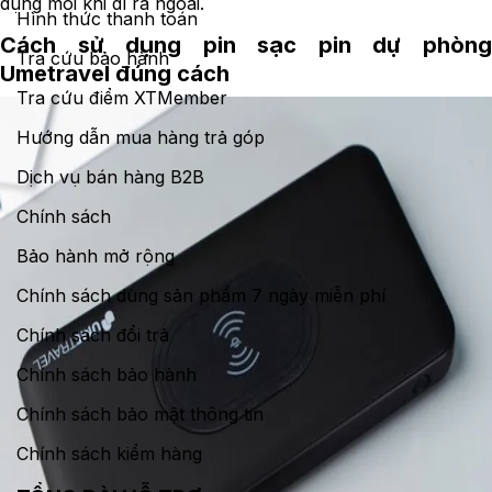
dụng mỗi khi đi ra ngoài.
Hình thức thanh toán
Cách sử dụng pin sạc pin dự phòng
Tra cứu bảo hành
Umetravel đúng cách
Tra cứu điểm XTMember
Hướng dẫn mua hàng trả góp
Dịch vụ bán hàng B2B
Chính sách
Bảo hành mở rộng
Chính sách dùng sản phẩm 7 ngày miễn phí
Chính sách đổi trả
Chính sách bảo hành
Chính sách bảo mật thông tin
Chính sách kiểm hàng