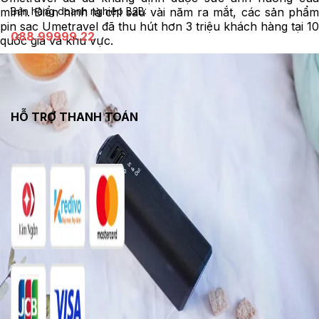
Bán hàng doanh nghiệp B2B:
mình. Điển hình là chỉ sau vài năm ra mắt, các sản phẩm
pin sạc Umetravel đã thu hút hơn 3 triệu khách hàng tại 10
088.99999.22
quốc gia và khu vực.
HỖ TRỢ THANH TOÁN