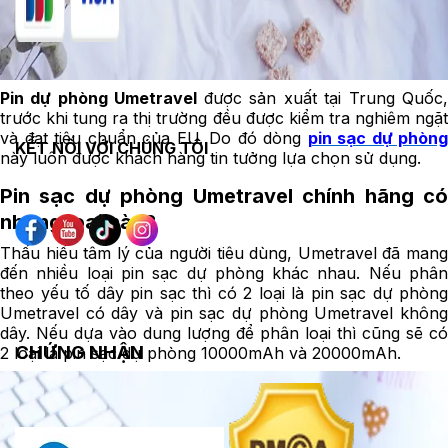
Pin dự phòng Umetravel
được sản xuất tại Trung Quốc
trước khi tung ra thị trường đều được kiểm tra nghiêm ngặt
và đạt tiêu chuẩn của EU. Do đó dòng
pin sạc dự phòng
KẾT NỐI VỚI CHÚNG TÔI
này luôn được khách hàng tin tưởng lựa chọn sử dụng.
Pin sạc dự phòng Umetravel chính hãng có
những loại nào?
Thấu hiểu tâm lý của người tiêu dùng, Umetravel đã mang
đến nhiều loại pin sạc dự phòng khác nhau. Nếu phân
theo yếu tố dây pin sạc thì có 2 loại là pin sạc dự phòng
Umetravel có dây và pin sạc dự phòng Umetravel không
dây. Nếu dựa vào dung lượng để phân loại thì cũng sẽ có
CHỨNG NHẬN
2 loại là pin sạc dự phòng 10000mAh và 20000mAh.