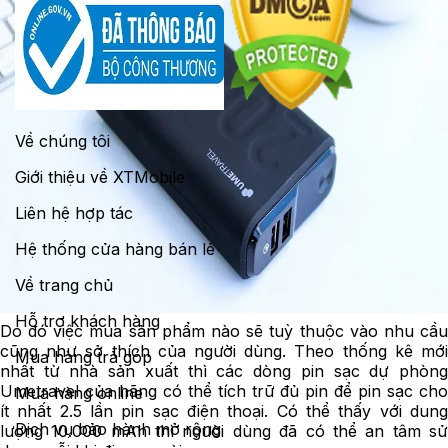
Về chúng tôi
Giới thiệu về XTMobile
Liên hệ hợp tác
Hệ thống cửa hàng bán lẻ
Về trang chủ
Hỗ trợ khách hàng
Do đó việc mua sản phẩm nào sẽ tuỳ thuộc vào nhu cầu
cũng như sở thích của người dùng. Theo thống kê mới
Mua hàng trả góp
nhất từ nhà sản xuất thì các dòng pin sạc dự phòng
Umetravel của hãng có thể tích trữ đủ pin để pin sạc cho
Mua hàng online
ít nhất 2.5 lần pin sạc điện thoại. Có thể thấy với dung
Dịch vụ bảo hành mở rộng
lượng 10.000 mAh thì người dùng đã có thể an tâm sử