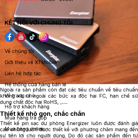
KẾT NỐI VỚI CHÚNG TÔI
Về chúng tôi
Giới thiệu về XTMobile
Liên hệ hợp tác
Hệ thống cửa hàng bán lẻ
Ngoài ra sản phẩm còn đạt các tiêu chuẩn về tiêu chuẩn
Về trang chủ
không xả ra ngoài các bức xạ độc hại FC, hạn chế sử
dụng chất độc hại RoHS, ,….
Hỗ trợ khách hàng
Thiết kế nhỏ gọn, chắc chắn
Mua hàng trả góp
Thiết kế pin sạc dự phòng Energizer luôn được đánh giá
Mua hàng online
cao chúng luôn được thiết kế với phương châm mang đến
sự tiện lợi cho người dùng. Do đó các sản phẩm đến từ