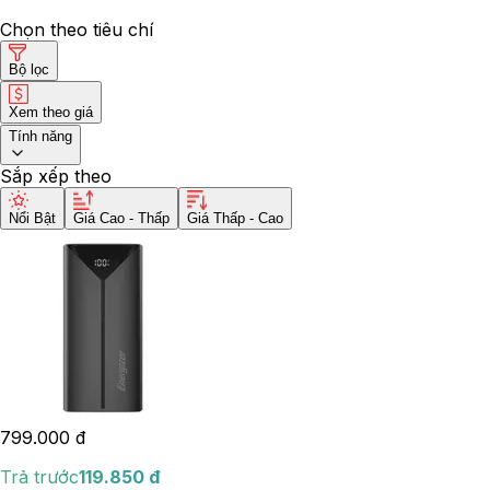
Chọn theo tiêu chí
Bộ lọc
Xem theo giá
Tính năng
Sắp xếp theo
Nổi Bật
Giá Cao - Thấp
Giá Thấp - Cao
799.000
đ
Trả trước
119.850
đ