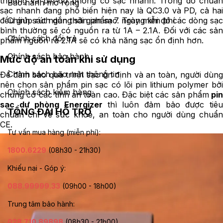
thường và pin dự phòng có sạc nhanh. Trong đó chuẩn
Bảo hành mở rộng
sạc nhanh đang phổ biến hiện nay là QC3.0 và PD, cả hai
Chính sách dùng sản phẩm 7 ngày miễn phí
đều giúp rút ngắn thời gian sạc. Trong khi đó các dòng sạc
bình thường sẽ có nguồn ra từ 1A – 2.1A. Đối với các sản
Chính sách đổi trả
phẩm nguồn ra 2.1A sẽ có khả năng sạc ổn định hơn.
Chính sách bảo hành
Mức độ an toàn khi sử dụng
Chính sách bảo mật thông tin
Để đảm bảo quá trình sạc ổn định và an toàn, người dùng
nên chọn sản phẩm pin sạc có lõi pin lithium polymer bởi
Chính sách kiểm hàng
chúng có các tính an toàn cao. Đặc biệt các sản phẩm
pin
sạc dự phòng Energizer
thì luôn đảm bảo được tiê
TỔNG ĐÀI HỖ TRỢ
chuẩn chí về sức khỏe, an toàn cho người dùng chuẩn
CE.
Tư vấn mua hàng (miễn phí):
1800.6229
(08h30 - 21h30)
Khiếu nại - Góp ý:
088.99999.33
(09h00 - 18h00)
Trung tâm bảo hành:
028.710.89898
(08h30 - 21h00)