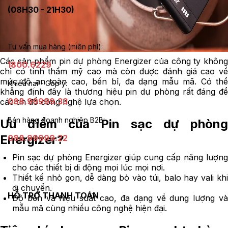
(08H30 - 21H30)
Tư vấn mua hàng (miễn phí):
Các sản phẩm pin dự phòng Energizer của công ty không
1800.6229
chỉ có tính thẩm mỹ cao mà còn được đánh giá cao về
mức độ an toàn cao, bền bỉ, đa dạng mẫu mã. Có thể
Khiếu nại - Góp ý:
khẳng định đây là thương hiệu pin dự phòng rất đáng để
088.99999.33
các tín đồ công nghệ lựa chọn.
Bán hàng doanh nghiệp B2B:
Ưu điểm của Pin sạc dự phòng
Energizer?
088.99999.22
Pin sạc dự phòng Energizer giúp cung cấp năng lượng
cho các thiết bị di động mọi lúc mọi nơi.
Thiết kế nhỏ gọn, dễ dàng bỏ vào túi, balo hay vali khi
di chuyển.
HỖ TRỢ THANH TOÁN
Độ bền và hiệu suất cao, đa dạng về dung lượng và
mẫu mã cùng nhiều công nghệ hiện đại.