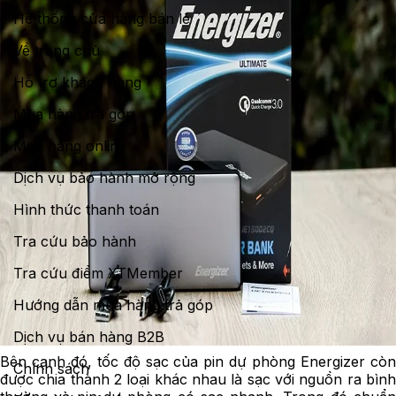
Hệ thống cửa hàng bán lẻ
Về trang chủ
Hỗ trợ khách hàng
Mua hàng trả góp
Mua hàng online
Dịch vụ bảo hành mở rộng
Hình thức thanh toán
Tra cứu bảo hành
Tra cứu điểm XTMember
Hướng dẫn mua hàng trả góp
Dịch vụ bán hàng B2B
Bên cạnh đó, tốc độ sạc của pin dự phòng Energizer còn
Chính sách
được chia thành 2 loại khác nhau là sạc với nguồn ra bình