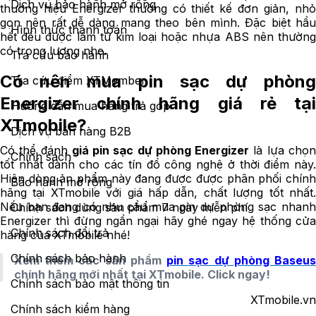
Dịch vụ bảo hành mở rộng
thương hiệu Energizer thường có thiết kế đơn giản, nhỏ
gọn nên rất dễ dàng mang theo bên mình. Đặc biệt hầu
Hình thức thanh toán
hết đều được làm từ kim loại hoặc nhựa ABS nên thường
có trọng lượng nhẹ.
Tra cứu bảo hành
Có nên mua pin sạc dự phòng
Tra cứu điểm XTMember
Energizer chính hãng giá rẻ tại
Hướng dẫn mua hàng trả góp
XTmobile?
Dịch vụ bán hàng B2B
Có thể đánh
giá pin sạc dự phòng Energizer
là lựa chọ
Chính sách
tốt nhất dành cho các tín đồ công nghệ ở thời điểm này.
Hiện dòng ản phẩm này đang được được phân phối chính
Bảo hành mở rộng
hãng tại XTmobile với giá hấp dẫn, chất lượng tốt nhất.
Nếu bạn đang có nhu cầu mua pin dự phòng sạc nhanh
Chính sách dùng sản phẩm 7 ngày miễn phí
Energizer thì đừng ngần ngại hãy ghé ngay hệ thống cửa
Chính sách đổi trả
hàng của XTmobile nhé!
Chính sách bảo hành
Xem thêm các sản phẩm
pin sạc dự phòng Baseu
chính hãng mới nhất tại XTmobile. Click ngay!
Chính sách bảo mật thông tin
XTmobile.vn
Chính sách kiểm hàng