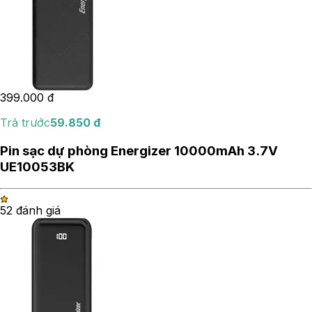
399.000
đ
Trả trước
59.850
đ
Pin sạc dự phòng Energizer 10000mAh 3.7V
UE10053BK
5
2
đánh giá