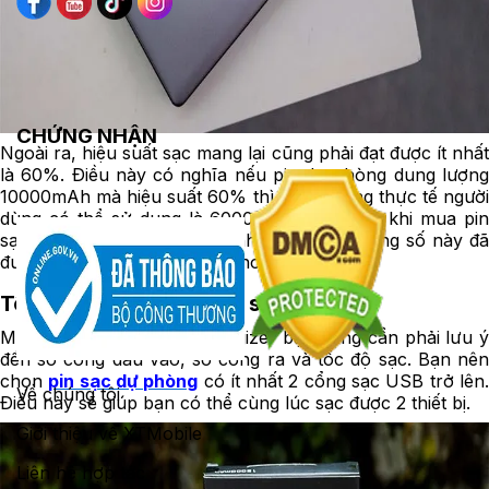
CHỨNG NHẬN
Ngoài ra, hiệu suất sạc mang lại cũng phải đạt được ít nhất
là 60%. Điều này có nghĩa nếu pin dự phòng dung lượng
10000mAh mà hiệu suất 60% thì dung lượng thực tế người
dùng có thể sử dụng là 6000mAh.Tuy nhiên khi mua pin
sạc dự phòng Energizer chính hãng, các thông số này đã
được in rõ trên thân cục pin hoặc vỏ hộp.
Tốc độ sạc và số cổng sạc
Mua pin sạc dự phòng Energizer bạn cũng cần phải lưu ý
đến số cổng đầu vào, số cổng ra và tốc độ sạc. Bạn nên
chọn
pin sạc dự phòng
có ít nhất 2 cổng sạc USB trở lên
Về chúng tôi
Điều này sẽ giúp bạn có thể cùng lúc sạc được 2 thiết bị.
Giới thiệu về XTMobile
Liên hệ hợp tác