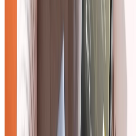
Mua hàng online
Dịch vụ bảo hành mở rộng
Hình thức thanh toán
Tra cứu bảo hành
Tra cứu điểm XTMember
Hướng dẫn mua hàng trả góp
Dịch vụ bán hàng B2B
Chính sách
Bảo hành mở rộng
Chính sách dùng sản phẩm 7 ngày miễn phí
Chính sách đổi trả
Chính sách bảo hành