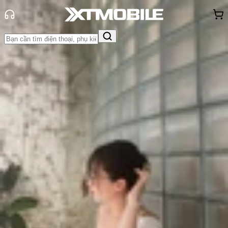
Trang chủ
Tin tức
Hỏi đáp
Tin Mới
Đánh Giá - Trên Tay
So Sánh
Tư vấn
Khuyến
mãi
Thủ thuật
Hỏi đáp
App - Game
Thông báo
Khách
hàng - Sự kiện
OPPO Find N6 có mấy màu? Màu
nào đẹp và đáng mua nhất?
Triệu Vy
Ngày đăng:
15/04/2026
Cập nhật:
11/07/2026