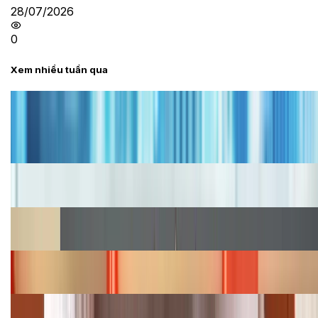
28/07/2026
0
Xem nhiều tuần qua
Tư vấn
Bảng giá iPhone cũ mới nhất trong tháng 8 năm
2026, giá siêu hấp dẫn
Cập nhật bảng giá iPhone năm 2026: Giá tốt, ưu đãi
hấp dẫn
Cập nhật bảng giá Galaxy S23 (Plus, Ultra) cũ, mới
năm 2026
Bảng giá iPhone 15 cập nhật mới nhất tháng
08/2026
Cập nhật bảng giá điện thoại Samsung tháng 8:
Giảm đến 15.49 triệu