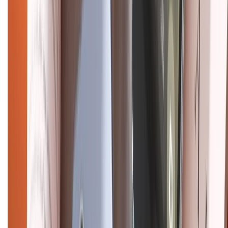
CHỨNG NHẬN
Điện thoại iPhone
iPhone 17 Pro Max
iPhone 17
Pro
iPhone 17
iPhone 16
iPhone 16 Pro Max
iPhone 15
Pro Max
iPhone 15
Điện thoại Samsung
Samsung S26
Ultra
Samsung S26
Samsung S25
iPhone cũ
iPhone 17
cũ
iPhone 16 cũ
iPhone 16 Pro Max cũ
Copyright @2012 HỘ KINH DOANH CỬA HÀNG ĐIỆN THOẠI DI ĐỘNG
XTMOBILE. Số GPKD: 41A8052143 – Cấp ngày 11/05/2023. Địa chỉ: 50
Trần Quang Khải, Phường Tân Định, Quận 1, TP.HCM. Điện thoại:
1800.6229 (Miễn Phí)
Email: xtmobile.sg@gmail.com. Chịu trách nhiệm nội dung: Lê Xuân