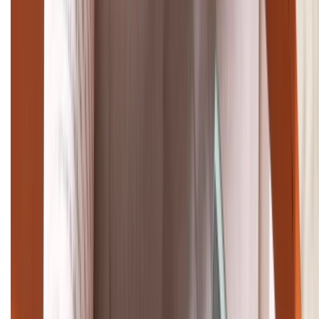
TỔNG ĐÀI HỖ TRỢ
(08H30 - 21H30)
Tư vấn mua hàng (miễn phí):
1800.6229
Khiếu nại - Góp ý:
088.99999.33
Bán hàng doanh nghiệp B2B:
088.99999.22
HỖ TRỢ THANH TOÁN