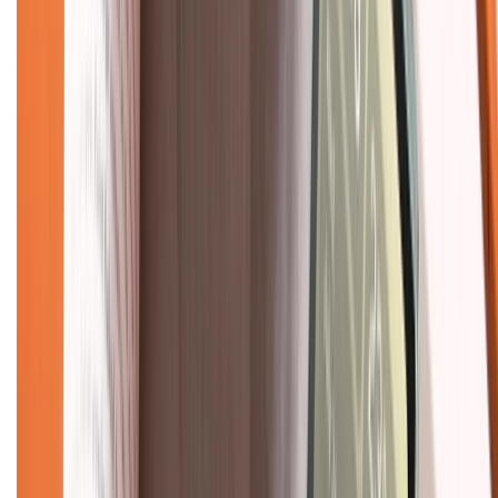
Chính sách
Bảo hành mở rộng
Chính sách dùng sản phẩm 7 ngày miễn phí
Chính sách đổi trả
Chính sách bảo hành
Chính sách bảo mật thông tin
Chính sách kiểm hàng
TỔNG ĐÀI HỖ TRỢ
Tư vấn mua hàng (miễn phí):
1800.6229
(08h30 - 21h30)
Khiếu nại - Góp ý:
088.99999.33
(09h00 - 18h00)