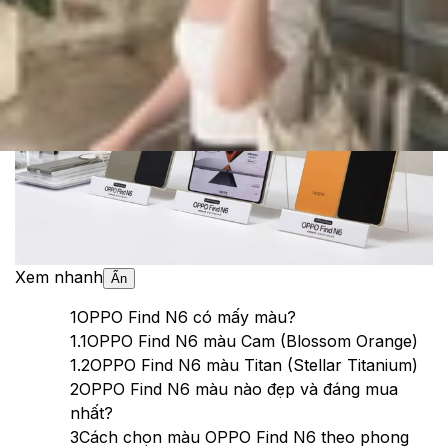
Theo dõi XTMobile trên
Xem nhanh
Ẩn
1
OPPO Find N6 có mấy màu?
1.1
OPPO Find N6 màu Cam (Blossom Orange)
1.2
OPPO Find N6 màu Titan (Stellar Titanium)
2
OPPO Find N6 màu nào đẹp và đáng mua
nhất?
3
Cách chọn màu OPPO Find N6 theo phong