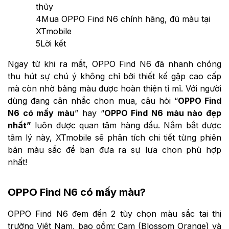
thủy
4
Mua OPPO Find N6 chính hãng, đủ màu tại
XTmobile
5
Lời kết
Ngay từ khi ra mắt, OPPO Find N6 đã nhanh chóng
thu hút sự chú ý không chỉ bởi thiết kế gập cao cấp
mà còn nhờ bảng màu được hoàn thiện tỉ mỉ. Với người
dùng đang cân nhắc chọn mua, câu hỏi “
OPPO Find
N6 có mấy màu
” hay “
OPPO Find N6 màu nào đẹp
nhất”
luôn được quan tâm hàng đầu. Nắm bắt được
tâm lý này, XTmobile sẽ phân tích chi tiết từng phiên
bản màu sắc để bạn đưa ra sự lựa chọn phù hợp
nhất!
OPPO Find N6 có mấy màu?
OPPO Find N6 đem đến 2 tùy chọn màu sắc tại thị
trường Việt Nam, bao gồm: Cam (Blossom Orange) và