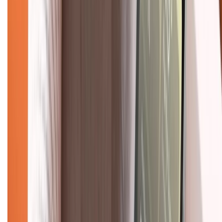
Trung tâm bảo hành:
028.710.89898
(08h30 - 21h00)
KẾT NỐI VỚI CHÚNG TÔI
Về chúng tôi
Giới thiệu về XTMobile
Liên hệ hợp tác
Hệ thống cửa hàng bán lẻ
Về trang chủ
Hỗ trợ khách hàng
Mua hàng trả góp