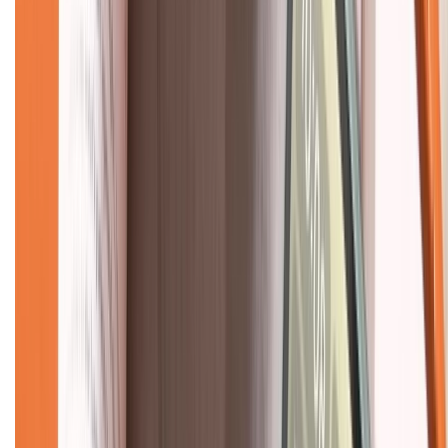
Giới thiệu về XTMobile
Liên hệ hợp tác
Hệ thống cửa hàng bán lẻ
Về trang chủ
Hỗ trợ khách hàng
Mua hàng trả góp
Mua hàng online
Dịch vụ bảo hành mở rộng
Hình thức thanh toán
Tra cứu bảo hành
Tra cứu điểm XTMember
Hướng dẫn mua hàng trả góp
Dịch vụ bán hàng B2B