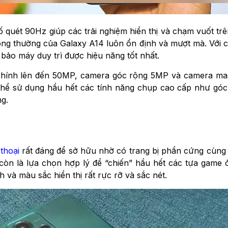
ố quét 90Hz giúp các trải nghiệm hiển thị và chạm vuốt tr
ng thường của Galaxy A14 luôn ổn định và mượt mà. Với c
bảo máy duy trì được hiệu năng tốt nhất.
chính lên đến 50MP, camera góc rộng 5MP và camera ma
hể sử dụng hầu hết các tính năng chụp cao cấp như gó
ng.
 thoại
rất đáng để sở hữu nhờ có trang bị phần cứng cùng
n là lựa chọn hợp lý để “chiến” hầu hết các tựa game ở 
và màu sắc hiển thị rất rực rỡ và sắc nét.