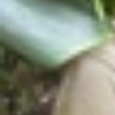
Xem nhanh
Ẩn
1
Cùng tham khảo 5 mẫu điện thoại thông m
1.1
Samsung Galaxy A14 5G
1.2
Xiaomi Redmi Note 12
1.3
Realme C55
1.4
Sony Xperia 5 Mark 2
1.5
LG Velvet 5G
1.6
Kết
Cùng tham khảo 5 mẫu điện thoại thông
Với ngân sách từ 3 đến 4 triệu đồng người dù
dụng mà mỗi dạng máy sẽ có ưu điểm riêng. Tham
Samsung Galaxy A14 5G