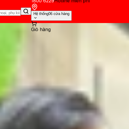
1800 6229
Hotline miễn phí
Hệ thống
06 cửa hàng
Giỏ hàng
ến mãi
Thủ thuật
Hỏi đáp
App - Game
Thông báo
Khách hàng 
mua điện thoại nào, đáp ứng