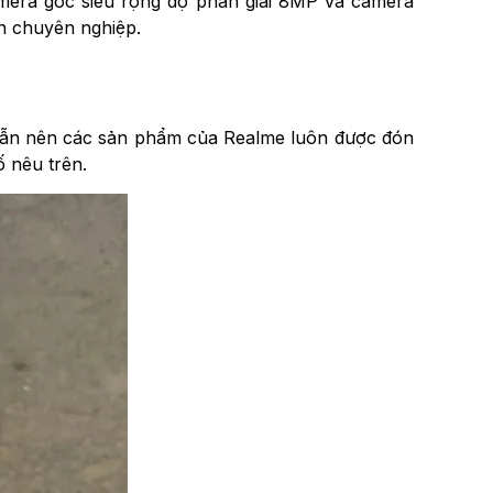
mera góc siêu rộng độ phân giải 8MP và camera
n chuyên nghiệp.
p dẫn nên các sản phẩm của Realme luôn được đón
 nêu trên.