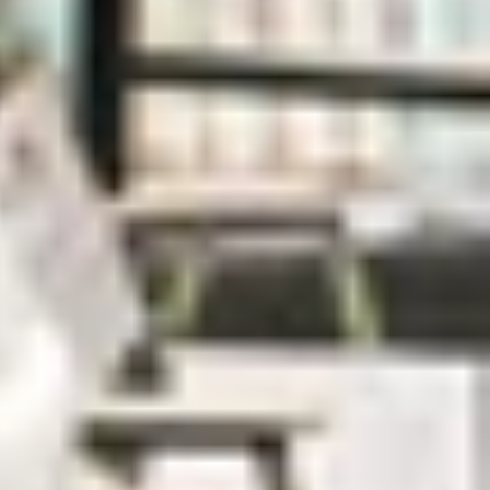
a chọn
điện thoại đã qua sử dụng. Tùy theo nhu cầu sử
mình mẫu máy ưng ý nhất nhé.