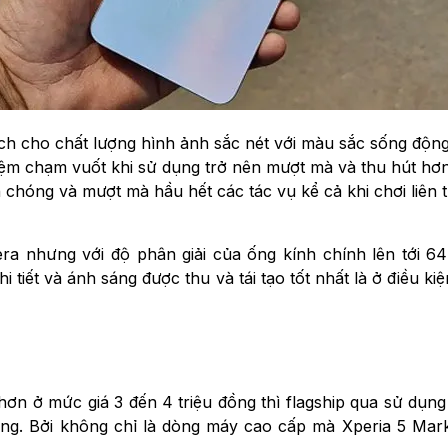
nch cho chất lượng hình ảnh sắc nét với màu sắc sống độn
iệm chạm vuốt khi sử dụng trở nên mượt mà và thu hút hơn
óng và mượt mà hầu hết các tác vụ kể cả khi chơi liên 
ra nhưng với độ phân giải của ống kính chính lên tới 6
i tiết và ánh sáng được thu và tái tạo tốt nhất là ở điều
ơn ở mức giá 3 đến 4 triệu đồng thì flagship qua sử dụng
ng. Bởi không chỉ là dòng máy cao cấp mà Xperia 5 Mark