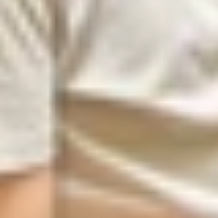
 Samsung Galaxy A14 5G sẽ là lựa chọn rất phù hợp với
laxy A14 5G nổi trội với phần mặt lưng có các họa tiết độ