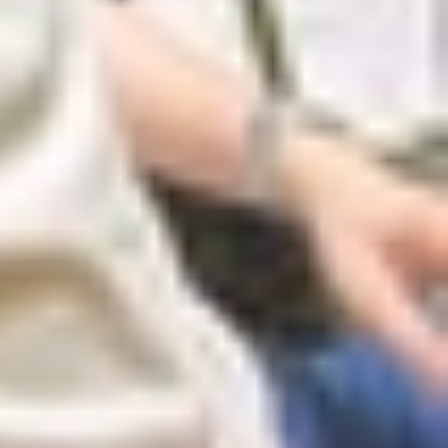
 nhu cầu cần một mẫu máy vừa có thương hiệu và
c đáo và ngôn ngữ thiết kế thừa hưởng từ dòng S23