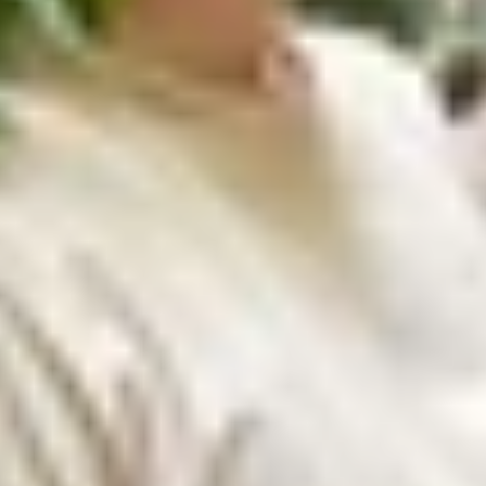
inh trong tầm giá 3 đến 4 triệu đáng để lựa chọn
 minh trong tầm giá 3 đến 4 triệu đáng để lự
ng có khá nhiều sự lựa chọn bao gồm cả
điện thoại
mới và 
 khảo chi tiết các mẫu điện thoại dưới đây để chọn cho 