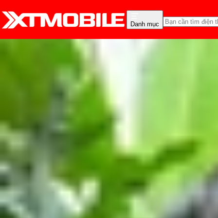
Danh mục
Trang chủ
Tin tức
Tư vấn
Tin Mới
Đánh Giá - Trên Tay
So Sánh
Tư vấn
Khuy
Ngân sách 3-4 triệu nên 
Vũ Hảo
Ngày đăng:
10/02/2024
Cập nhật:
29/05/2026
Theo dõi XTMobile trên