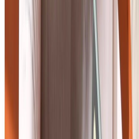
Khiếu nại - Góp ý:
088.99999.33
Bán hàng doanh nghiệp B2B:
088.99999.22
HỖ TRỢ THANH TOÁN