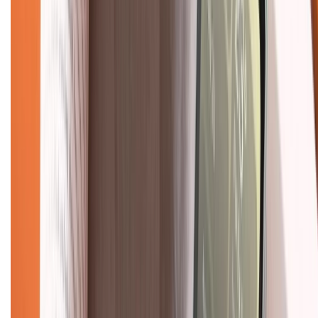
Chính sách bảo mật thông tin
Chính sách kiểm hàng
TỔNG ĐÀI HỖ TRỢ
Tư vấn mua hàng (miễn phí):
1800.6229
(08h30 - 21h30)
Khiếu nại - Góp ý:
088.99999.33
(09h00 - 18h00)
Trung tâm bảo hành:
028.710.89898
(08h30 - 21h00)
KẾT NỐI VỚI CHÚNG TÔI