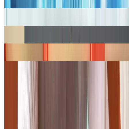
Cập nhật bảng giá iPhone năm 2026: Giá tốt, ưu đãi
hấp dẫn
Cập nhật bảng giá Galaxy S23 (Plus, Ultra) cũ, mới
năm 2026
Bảng giá iPhone 15 cập nhật mới nhất tháng
08/2026
Cập nhật bảng giá điện thoại Samsung tháng 8:
Giảm đến 15.49 triệu
TỔNG ĐÀI HỖ TRỢ
(08H30 - 21H30)
Tư vấn mua hàng (miễn phí):
1800.6229