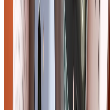
Điện thoại iPhone
iPhone 17 Pro Max
iPhone 17
Pro
iPhone 17
iPhone 16
iPhone 16 Pro Max
iPhone 15
Pro Max
iPhone 15
Điện thoại Samsung
Samsung S26
Ultra
Samsung S26
Samsung S25
iPhone cũ
iPhone 17
cũ
iPhone 16 cũ
iPhone 16 Pro Max cũ
Copyright @2012 HỘ KINH DOANH CỬA HÀNG ĐIỆN THOẠI DI ĐỘNG
XTMOBILE. Số GPKD: 41A8052143 – Cấp ngày 11/05/2023. Địa chỉ: 50
Trần Quang Khải, Phường Tân Định, Quận 1, TP.HCM. Điện thoại:
1800.6229 (Miễn Phí)
Email: xtmobile.sg@gmail.com. Chịu trách nhiệm nội dung: Lê Xuân
Hoà