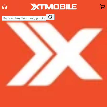
Trang chủ
Tin tức
Tư vấn
Tin Mới
Đánh Giá - Trên Tay
So Sánh
Tư vấn
Khuyến
mãi
Thủ thuật
Hỏi đáp
App - Game
Thông báo
Khách
hàng - Sự kiện
Điện thoại nào bảo mật tốt nhất?
Top 5 điện thoại bảo mật tốt nhất
2025
Admin
Ngày đăng:
04/03/2025