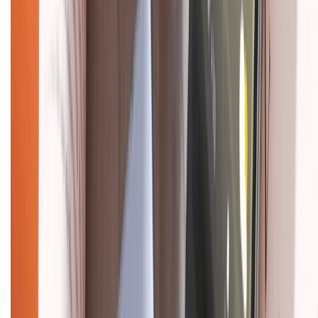
Hướng dẫn mua hàng trả góp
Dịch vụ bán hàng B2B
Chính sách
Bảo hành mở rộng
Chính sách dùng sản phẩm 7 ngày miễn phí
Chính sách đổi trả
Chính sách bảo hành
Chính sách bảo mật thông tin
Chính sách kiểm hàng
HỖ TRỢ THANH TOÁN