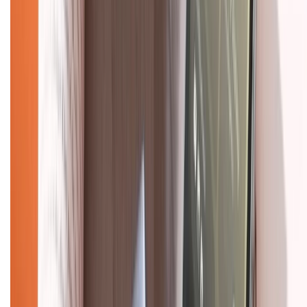
Về chúng tôi
Giới thiệu về XTMobile
Liên hệ hợp tác
Hệ thống cửa hàng bán lẻ
Về trang chủ
Hỗ trợ khách hàng
Mua hàng trả góp
Mua hàng online
Dịch vụ bảo hành mở rộng
Hình thức thanh toán
Tra cứu bảo hành
Tra cứu điểm XTMember