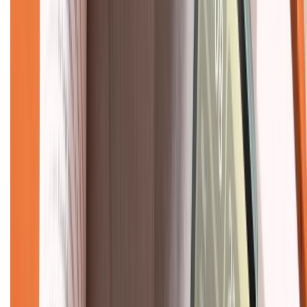
Mua hàng online
Dịch vụ bảo hành mở rộng
Hình thức thanh toán
Tra cứu bảo hành
Tra cứu điểm XTMember
Hướng dẫn mua hàng trả góp
Dịch vụ bán hàng B2B
Chính sách
Bảo hành mở rộng
Chính sách dùng sản phẩm 7 ngày miễn phí
Chính sách đổi trả
Chính sách bảo hành