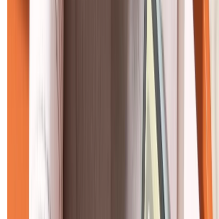
KẾT NỐI VỚI CHÚNG TÔI
CHỨNG NHẬN