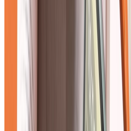
Về chúng tôi
Giới thiệu về XTMobile
Liên hệ hợp tác
Hệ thống cửa hàng bán lẻ
Về trang chủ
Hỗ trợ khách hàng
Mua hàng trả góp