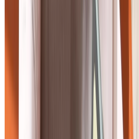
HỖ TRỢ THANH TOÁN
KẾT NỐI VỚI CHÚNG TÔI