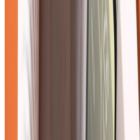
088.99999.33
(09h00 - 18h00)
Trung tâm bảo hành:
028.710.89898
(08h30 - 21h00)
KẾT NỐI VỚI CHÚNG TÔI
Về chúng tôi
Giới thiệu về XTMobile
Liên hệ hợp tác
Hệ thống cửa hàng bán lẻ
Về trang chủ
Hỗ trợ khách hàng