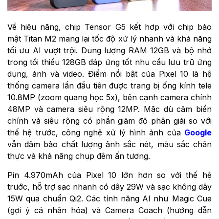
Về hiệu năng, chip Tensor G5 kết hợp với chip bảo
mật Titan M2 mang lại tốc độ xử lý nhanh và khả năng
tối ưu AI vượt trội. Dung lượng RAM 12GB và bộ nhớ
trong tối thiểu 128GB đáp ứng tốt nhu cầu lưu trữ ứng
dụng, ảnh và video. Điểm nổi bật của Pixel 10 là hệ
thống camera lần đầu tiên được trang bị ống kính tele
10.8MP (zoom quang học 5x), bên cạnh camera chính
48MP và camera siêu rộng 12MP. Mặc dù cảm biến
chính và siêu rộng có phần giảm độ phân giải so với
thế hệ trước, công nghệ xử lý hình ảnh của
Google
vẫn đảm bảo chất lượng ảnh sắc nét, màu sắc chân
thực và khả năng chụp đêm ấn tượng.
Pin 4.970mAh của Pixel 10 lớn hơn so với thế hệ
trước, hỗ trợ sạc nhanh có dây 29W và sạc không dây
15W qua chuẩn Qi2. Các tính năng AI như Magic Cue
(gợi ý cá nhân hóa) và Camera Coach (hướng dẫn