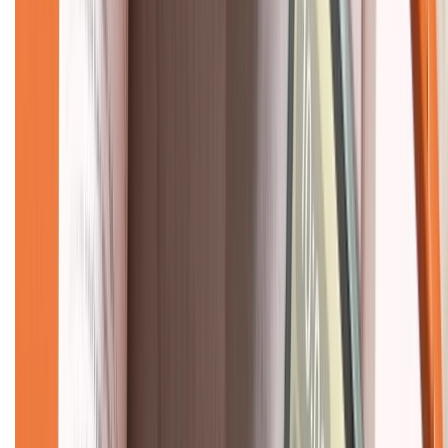
Giới thiệu về XTMobile
Liên hệ hợp tác
Hệ thống cửa hàng bán lẻ
Về trang chủ
Hỗ trợ khách hàng
Mua hàng trả góp
Mua hàng online
Dịch vụ bảo hành mở rộng
Hình thức thanh toán
Tra cứu bảo hành
Tra cứu điểm XTMember
Hướng dẫn mua hàng trả góp