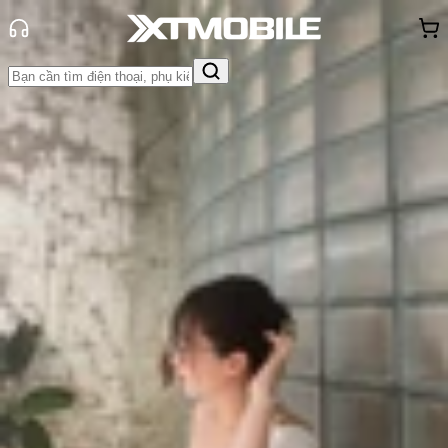
Trang chủ
Tin tức
Tư vấn
Tin Mới
Đánh Giá - Trên Tay
So Sánh
Tư vấn
Khuyến
mãi
Thủ thuật
Hỏi đáp
App - Game
Thông báo
Khách
hàng - Sự kiện
Nên mua Google Pixel 10 phiên bản
nào? Hướng dẫn lựa chọn model
phù hợp với bạn!
Triệu Vy
Ngày đăng:
22/08/2025