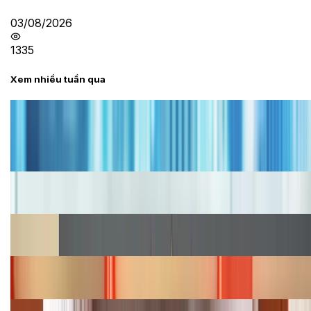
03/08/2026
1335
Xem nhiều tuần qua
Tư vấn
Bảng giá iPhone cũ mới nhất trong tháng 8 năm
2026, giá siêu hấp dẫn
Cập nhật bảng giá iPhone năm 2026: Giá tốt, ưu đãi
hấp dẫn
Cập nhật bảng giá Galaxy S23 (Plus, Ultra) cũ, mới
năm 2026
Bảng giá iPhone 15 cập nhật mới nhất tháng
08/2026
Cập nhật bảng giá điện thoại Samsung tháng 8: