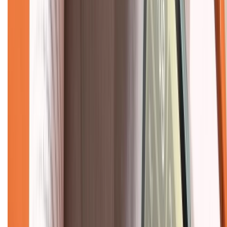
Dịch vụ bán hàng B2B
Chính sách
Bảo hành mở rộng
Chính sách dùng sản phẩm 7 ngày miễn phí
Chính sách đổi trả
Chính sách bảo hành
Chính sách bảo mật thông tin
Chính sách kiểm hàng
TỔNG ĐÀI HỖ TRỢ
Tư vấn mua hàng (miễn phí):
1800.6229
(08h30 - 21h30)
Khiếu nại - Góp ý: