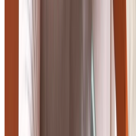
Giảm đến 15.49 triệu
TỔNG ĐÀI HỖ TRỢ
(08H30 - 21H30)
Tư vấn mua hàng (miễn phí):
1800.6229
Khiếu nại - Góp ý:
088.99999.33
Bán hàng doanh nghiệp B2B:
088.99999.22