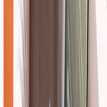
Mua hàng trả góp
Mua hàng online
Dịch vụ bảo hành mở rộng
Hình thức thanh toán
Tra cứu bảo hành
Tra cứu điểm XTMember
Hướng dẫn mua hàng trả góp
Dịch vụ bán hàng B2B
Chính sách
Bảo hành mở rộng
Chính sách dùng sản phẩm 7 ngày miễn phí
Chính sách đổi trả
Chính sách bảo hành