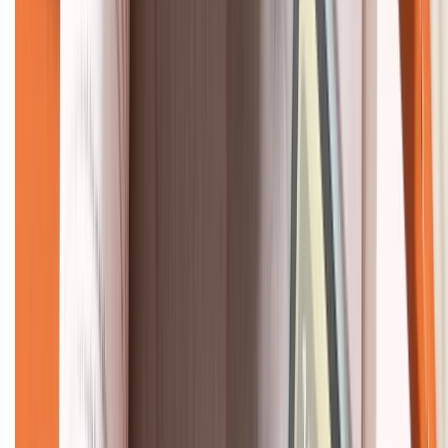
CHỨNG NHẬN
Về chúng tôi
Giới thiệu về XTMobile