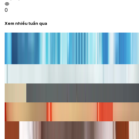
0
Xem nhiều tuần qua
Tư vấn
Bảng giá iPhone cũ mới nhất trong tháng 8 năm
2026, giá siêu hấp dẫn
Cập nhật bảng giá iPhone năm 2026: Giá tốt, ưu đãi
hấp dẫn
Cập nhật bảng giá Galaxy S23 (Plus, Ultra) cũ, mới
năm 2026
Bảng giá iPhone 15 cập nhật mới nhất tháng
08/2026
Cập nhật bảng giá điện thoại Samsung tháng 8:
Giảm đến 15.49 triệu