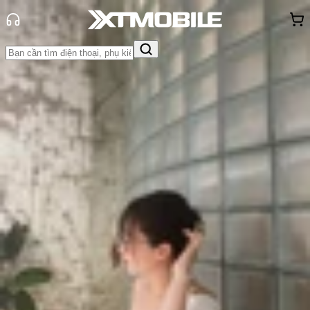
Trang chủ
Tin tức
Đánh Giá - Trên Tay
Tin Mới
Đánh Giá - Trên Tay
So Sánh
Tư vấn
Khuyến
mãi
Thủ thuật
Hỏi đáp
App - Game
Thông báo
Khách
hàng - Sự kiện
Đánh giá Google Pixel 10 Pro Fold:
Không mỏng nhưng bền và thông
minh hơn!
Triệu Vy
Ngày đăng:
21/08/2025