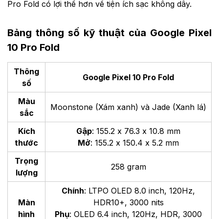
Pro Fold có lợi thế hơn về tiện ích sạc không dây.
Bảng thông số kỹ thuật của Google Pixel
10 Pro Fold
Thông
Google Pixel 10 Pro Fold
số
Màu
Moonstone (Xám xanh) và Jade (Xanh lá)
sắc
Kích
Gập
: 155.2 x 76.3 x 10.8 mm
thước
Mở
: 155.2 x 150.4 x 5.2 mm
Trọng
258 gram
lượng
Chính
: LTPO OLED 8.0 inch, 120Hz,
Màn
HDR10+, 3000 nits
hình
Phụ
: OLED 6.4 inch, 120Hz, HDR,
3000