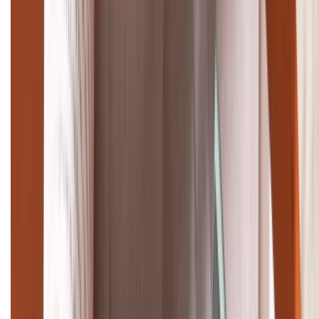
TỔNG ĐÀI HỖ TRỢ
(08H30 - 21H30)
Tư vấn mua hàng (miễn phí):
1800.6229
Khiếu nại - Góp ý:
088.99999.33
Bán hàng doanh nghiệp B2B:
088.99999.22
HỖ TRỢ THANH TOÁN