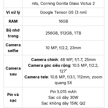
nits,
Corning Gorilla Glass Victus 2
Vi xử lý
Google Tensor G5 (3 nm)
RAM
16GB
Bộ nhớ
256GB, 512GB, 1TB
trong
Camera
10 MP, f/2.2, 23mm
selfie
Camera chính
: 48 MP, f/1.7, 25mm
Camera góc siêu rộng
: 10.5 MP, f/2.2,
Camera
127˚
sau
Camera tele
: 10.8 MP, f/3.1, 112mm, zoom
quang 5X
Pin 5.015 mAh
Pin và
Sạc có dây 30W
sạc
Sạc không dây 15W, Qi2