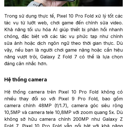
Trong sử dụng thực tế, Pixel 10 Pro Fold xử lý tốt các
tác vụ từ lướt web, chơi game đến chỉnh sửa video.
Khả năng tối ưu hóa AI giúp thiết bị phản hồi nhanh
chóng, đặc biệt với các tác vụ phức tạp như chỉnh
sửa ảnh hoặc dịch ngôn ngữ theo thời gian thực. Dù
vậy, nếu bạn là người chơi game nặng hoặc cần hiệu
năng vượt trội, Galaxy Z Fold 7 có thể là lựa chọn
đáng cân nhắc hơn.
Hệ thống camera
Hệ thống camera trên Pixel 10 Pro Fold không có
nhiều thay đổi so với Pixel 9 Pro Fold, bao gồm
camera chính 48MP (f/1.7), camera góc siêu rộng
10,5MP và camera tele 10,8MP với zoom quang 5x. Dù
không sở hữu camera chính 200MP như Galaxy Z
Fold 7, Pixel 10 Pro Fold vẫn nổi bật với khả năng