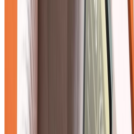
Tra cứu điểm XTMember
Hướng dẫn mua hàng trả góp
Dịch vụ bán hàng B2B
Chính sách
Bảo hành mở rộng
Chính sách dùng sản phẩm 7 ngày miễn phí
Chính sách đổi trả
Chính sách bảo hành
Chính sách bảo mật thông tin
Chính sách kiểm hàng
TỔNG ĐÀI HỖ TRỢ
Tư vấn mua hàng (miễn phí):