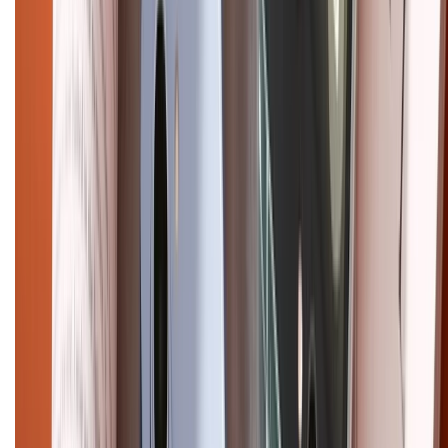
Copyright @2012 HỘ KINH DOANH CỬA HÀNG ĐIỆN THOẠI DI ĐỘNG
XTMOBILE. Số GPKD: 41A8052143 – Cấp ngày 11/05/2023. Địa chỉ: 50
Trần Quang Khải, Phường Tân Định, Quận 1, TP.HCM. Điện thoại:
1800.6229 (Miễn Phí)
Email: xtmobile.sg@gmail.com. Chịu trách nhiệm nội dung: Lê Xuân
Hoà