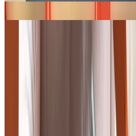
Bảng giá iPhone 15 cập nhật mới nhất tháng
08/2026
Cập nhật bảng giá điện thoại Samsung tháng 8:
Giảm đến 15.49 triệu
TỔNG ĐÀI HỖ TRỢ
(08H30 - 21H30)
Tư vấn mua hàng (miễn phí):
1800.6229
Khiếu nại - Góp ý:
088.99999.33
Bán hàng doanh nghiệp B2B:
088.99999.22