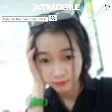
Trang chủ
Tin tức
Khuyến mãi
Tin Mới
Đánh Giá - Trên Tay
So Sánh
Tư vấn
Khuyến
mãi
Thủ thuật
Hỏi đáp
App - Game
Thông báo
Khách
hàng - Sự kiện
Mừng sinh nhật 50 Trần Quang
Khải: Tặng thêm PHM đến 200K,
phụ kiện giảm 59%
Nguyễn Phan Thảo Nguyên
Ngày đăng:
13/07/2022