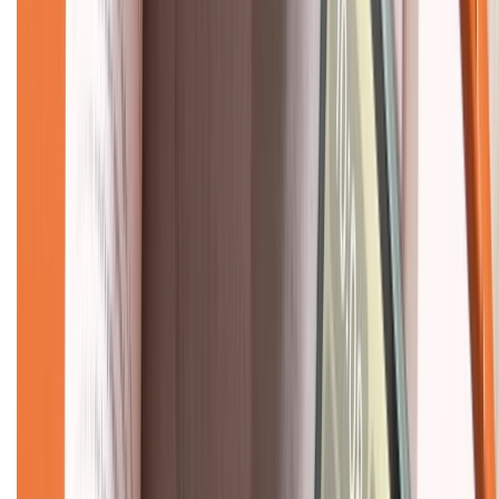
Về chúng tôi
Giới thiệu về XTMobile
Liên hệ hợp tác
Hệ thống cửa hàng bán lẻ
Về trang chủ
Hỗ trợ khách hàng
Mua hàng trả góp
Mua hàng online
Dịch vụ bảo hành mở rộng
Hình thức thanh toán
Tra cứu bảo hành