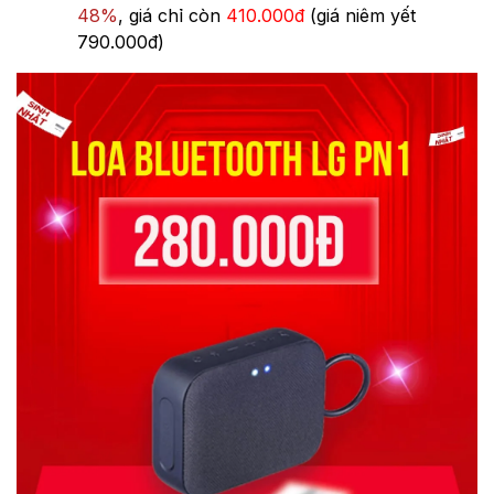
48%
, giá chỉ còn
410.000đ
(giá niêm yết
790.000đ)