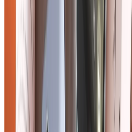
CHỨNG NHẬN
Điện thoại iPhone
iPhone 17 Pro Max
iPhone 17
Pro
iPhone 17
iPhone 16
iPhone 16 Pro Max
iPhone 15
Pro Max
iPhone 15
Điện thoại Samsung
Samsung S26
Ultra
Samsung S26
Samsung S25
iPhone cũ
iPhone 17
cũ
iPhone 16 cũ
iPhone 16 Pro Max cũ