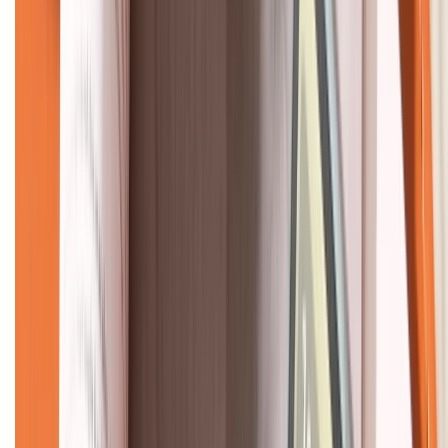
KẾT NỐI VỚI CHÚNG TÔI
CHỨNG NHẬN