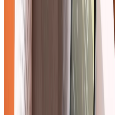
1800.6229
(08h30 - 21h30)
Khiếu nại - Góp ý:
088.99999.33
(09h00 - 18h00)
Trung tâm bảo hành:
028.710.89898
(08h30 - 21h00)
KẾT NỐI VỚI CHÚNG TÔI
Về chúng tôi
Giới thiệu về XTMobile
Liên hệ hợp tác
Hệ thống cửa hàng bán lẻ