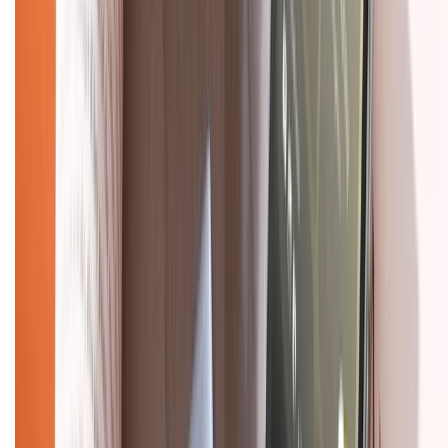
Về trang chủ
Hỗ trợ khách hàng
Mua hàng trả góp
Mua hàng online
Dịch vụ bảo hành mở rộng
Hình thức thanh toán
Tra cứu bảo hành
Tra cứu điểm XTMember
Hướng dẫn mua hàng trả góp
Dịch vụ bán hàng B2B
Chính sách
Bảo hành mở rộng