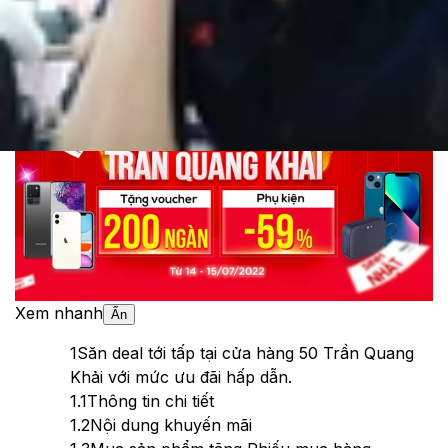
Cập nhật:
13/07/2022
Theo dõi XTMobile trên
Xem nhanh
Ẩn
1
Săn deal tới tấp tại cửa hàng 50 Trần Quang
Khải với mức ưu đãi hấp dẫn.
1.1
Thông tin chi tiết
1.2
Nội dung khuyến mãi