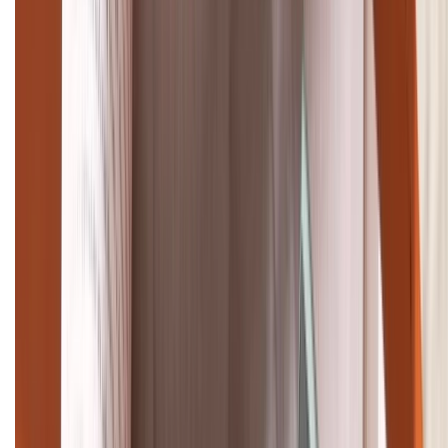
TỔNG ĐÀI HỖ TRỢ
(08H30 - 21H30)
Tư vấn mua hàng (miễn phí):
1800.6229
Khiếu nại - Góp ý:
088.99999.33
Bán hàng doanh nghiệp B2B:
088.99999.22
HỖ TRỢ THANH TOÁN