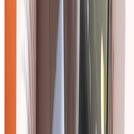
Chính sách kiểm hàng
HỖ TRỢ THANH TOÁN