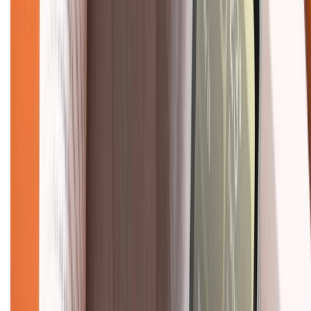
028.710.89898
(08h30 - 21h00)
KẾT NỐI VỚI CHÚNG TÔI
Về chúng tôi
Giới thiệu về XTMobile
Liên hệ hợp tác
Hệ thống cửa hàng bán lẻ
Về trang chủ
Hỗ trợ khách hàng
Mua hàng trả góp