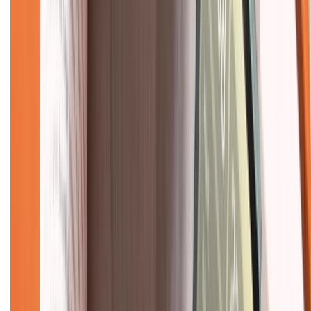
Chính sách
Bảo hành mở rộng
Chính sách dùng sản phẩm 7 ngày miễn phí
Chính sách đổi trả
Chính sách bảo hành
Chính sách bảo mật thông tin
Chính sách kiểm hàng
TỔNG ĐÀI HỖ TRỢ
Tư vấn mua hàng (miễn phí):
1800.6229
(08h30 - 21h30)
Khiếu nại - Góp ý:
088.99999.33
(09h00 - 18h00)
Trung tâm bảo hành: