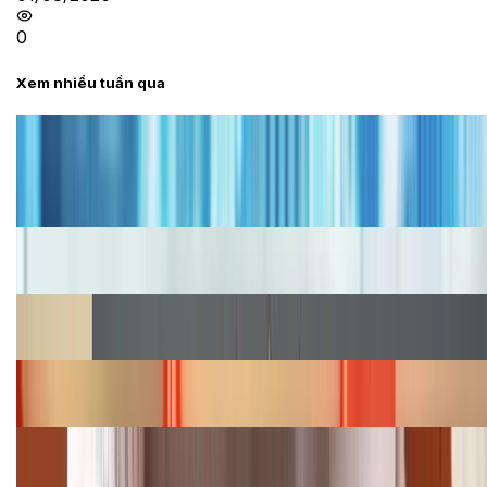
0
Xem nhiều tuần qua
Tư vấn
Bảng giá iPhone cũ mới nhất trong tháng 8 năm
2026, giá siêu hấp dẫn
Cập nhật bảng giá iPhone năm 2026: Giá tốt, ưu đãi
hấp dẫn
Cập nhật bảng giá Galaxy S23 (Plus, Ultra) cũ, mới
năm 2026
Bảng giá iPhone 15 cập nhật mới nhất tháng
08/2026
Cập nhật bảng giá điện thoại Samsung tháng 8:
Giảm đến 15.49 triệu