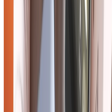
CHỨNG NHẬN
Điện thoại iPhone
iPhone 17 Pro Max
iPhone 17
Pro
iPhone 17
iPhone 16
iPhone 16 Pro Max
iPhone 15
Pro Max
iPhone 15
Điện thoại Samsung
Samsung S26
Ultra
Samsung S26
Samsung S25
iPhone cũ
iPhone 17
cũ
iPhone 16 cũ
iPhone 16 Pro Max cũ
Copyright @2012 HỘ KINH DOANH CỬA HÀNG ĐIỆN THOẠI DI ĐỘNG
XTMOBILE. Số GPKD: 41A8052143 – Cấp ngày 11/05/2023. Địa chỉ: 50
Trần Quang Khải, Phường Tân Định, Quận 1, TP.HCM. Điện thoại:
1800.6229 (Miễn Phí)
Email: xtmobile.sg@gmail.com. Chịu trách nhiệm nội dung: Lê Xuân
Hoà