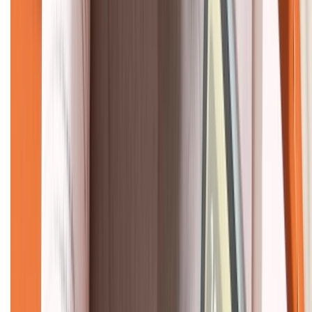
CHỨNG NHẬN
Về chúng tôi
Giới thiệu về XTMobile