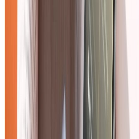
Mua hàng online
Dịch vụ bảo hành mở rộng
Hình thức thanh toán
Tra cứu bảo hành
Tra cứu điểm XTMember
Hướng dẫn mua hàng trả góp
Dịch vụ bán hàng B2B
Chính sách
Bảo hành mở rộng
Chính sách dùng sản phẩm 7 ngày miễn phí
Chính sách đổi trả
Chính sách bảo hành
Chính sách bảo mật thông tin