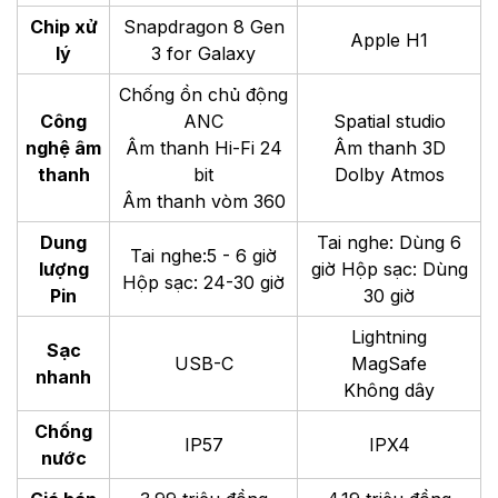
Chip xử
Snapdragon 8 Gen
Apple H1
lý
3 for Galaxy
Chống ồn chủ động
Công
ANC
Spatial studio
nghệ âm
Âm thanh Hi-Fi 24
Âm thanh 3D
thanh
bit
Dolby Atmos
Âm thanh vòm 360
Dung
Tai nghe: Dùng 6
Tai nghe:5 - 6 giờ
lượng
giờ
Hộp sạc: Dùng
Hộp sạc: 24-30 giờ
Pin
30 giờ
Lightning
Sạc
USB-C
MagSafe
nhanh
Không dây
Chống
IP57
IPX4
nước