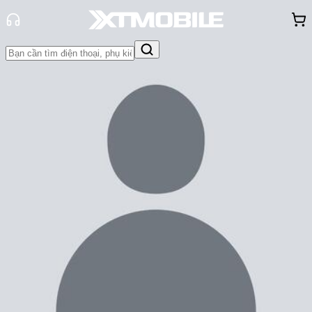
Trang chủ
Tin tức
So Sánh
Tin Mới
Đánh Giá - Trên Tay
So Sánh
Tư vấn
Khuyến
mãi
Thủ thuật
Hỏi đáp
App - Game
Thông báo
Khách
hàng - Sự kiện
Nên mua Galaxy Buds3 hay AirPods
3 trong cùng tầm giá?
Trúc Huỳnh
Ngày đăng:
31/07/2024
Cập nhật:
31/07/2024