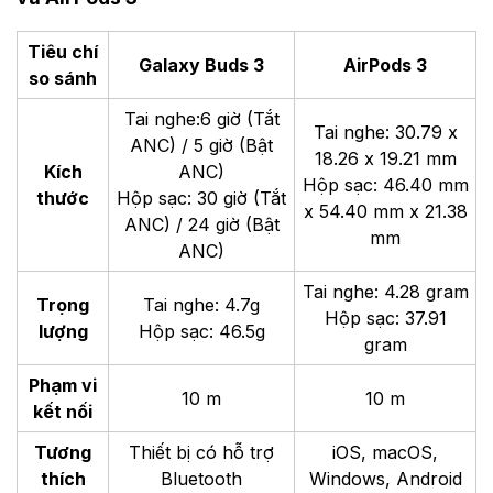
Tiêu chí
Galaxy Buds 3
AirPods 3
so sánh
Tai nghe:6 giờ (Tắt
Tai nghe: 30.79 x
ANC) / 5 giờ (Bật
18.26 x 19.21 mm
Kích
ANC)
Hộp sạc: 46.40 mm
thước
Hộp sạc: 30 giờ (Tắt
x 54.40 mm x 21.38
ANC) / 24 giờ (Bật
mm
ANC)
Tai nghe: 4.28 gram
Trọng
Tai nghe: 4.7g
Hộp sạc: 37.91
lượng
Hộp sạc: 46.5g
gram
Phạm vi
10 m
10 m
kết nối
Tương
Thiết bị có hỗ trợ
iOS, macOS,
thích
Bluetooth
Windows, Android