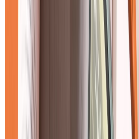
Liên hệ hợp tác
Hệ thống cửa hàng bán lẻ
Về trang chủ
Hỗ trợ khách hàng
Mua hàng trả góp
Mua hàng online
Dịch vụ bảo hành mở rộng
Hình thức thanh toán
Tra cứu bảo hành
Tra cứu điểm XTMember
Hướng dẫn mua hàng trả góp
Dịch vụ bán hàng B2B