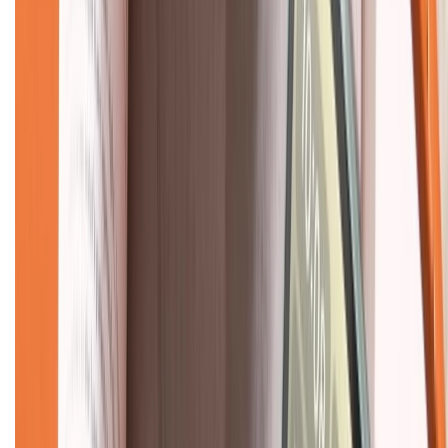
CHỨNG NHẬN
Về chúng tôi
Giới thiệu về XTMobile
Liên hệ hợp tác