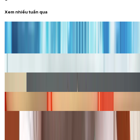
Xem nhiều tuần qua
Tư vấn
Bảng giá iPhone cũ mới nhất trong tháng 8 năm
2026, giá siêu hấp dẫn
Cập nhật bảng giá iPhone năm 2026: Giá tốt, ưu đãi
hấp dẫn
Cập nhật bảng giá Galaxy S23 (Plus, Ultra) cũ, mới
năm 2026
Bảng giá iPhone 15 cập nhật mới nhất tháng
08/2026
Cập nhật bảng giá điện thoại Samsung tháng 8:
Giảm đến 15.49 triệu
TỔNG ĐÀI HỖ TRỢ