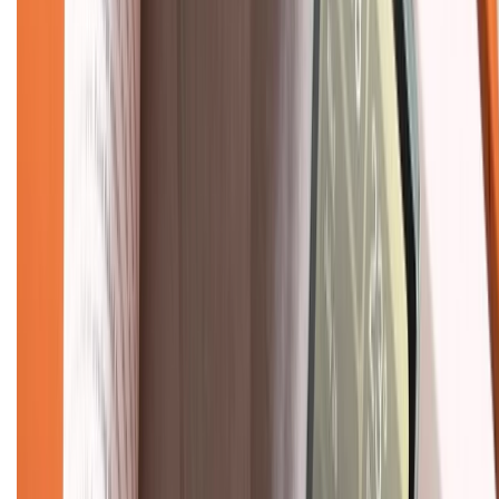
Hệ thống cửa hàng bán lẻ
Về trang chủ
Hỗ trợ khách hàng
Mua hàng trả góp
Mua hàng online
Dịch vụ bảo hành mở rộng
Hình thức thanh toán
Tra cứu bảo hành
Tra cứu điểm XTMember
Hướng dẫn mua hàng trả góp
Dịch vụ bán hàng B2B
Chính sách