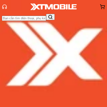
Trang chủ
Tin tức
Tin Mới
Tin Mới
Đánh Giá - Trên Tay
So Sánh
Tư vấn
Khuyến
mãi
Thủ thuật
Hỏi đáp
App - Game
Thông báo
Khách
hàng - Sự kiện
AirPods 3 và AirPods Pro khác nhau
như thế nào, cận cảnh 'mổ bụng'
bộ đôi tai nghe không dây
Admin
Ngày đăng:
06/11/2021