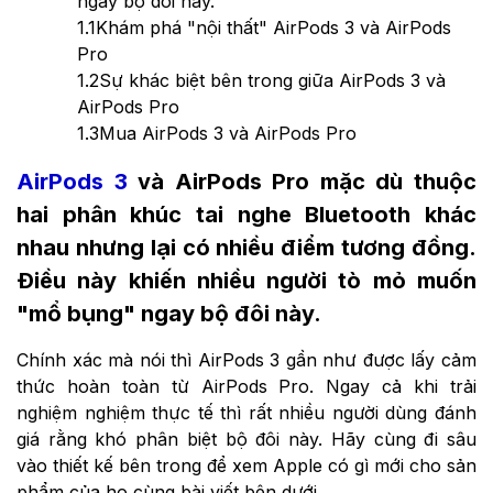
ngay bộ đôi này.
1.1
Khám phá "nội thất" AirPods 3 và AirPods
Pro
1.2
Sự khác biệt bên trong giữa AirPods 3 và
AirPods Pro
1.3
Mua AirPods 3 và AirPods Pro
AirPods 3
và AirPods Pro mặc dù thuộc
hai phân khúc tai nghe Bluetooth khác
nhau nhưng lại có nhiều điểm tương đồng.
Điều này khiến nhiều người tò mỏ muốn
"mổ bụng" ngay bộ đôi này.
Chính xác mà nói thì AirPods 3 gần như được lấy cảm
thức hoàn toàn từ AirPods Pro. Ngay cả khi trải
nghiệm nghiệm thực tế thì rất nhiều người dùng đánh
giá rằng khó phân biệt bộ đôi này. Hãy cùng đi sâu
vào thiết kế bên trong để xem Apple có gì mới cho sản
phẩm của họ cùng bài viết bên dưới.