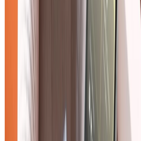
Bảo hành mở rộng
Chính sách dùng sản phẩm 7 ngày miễn phí
Chính sách đổi trả
Chính sách bảo hành
Chính sách bảo mật thông tin
Chính sách kiểm hàng
TỔNG ĐÀI HỖ TRỢ
Tư vấn mua hàng (miễn phí):
1800.6229
(08h30 - 21h30)
Khiếu nại - Góp ý:
088.99999.33
(09h00 - 18h00)
Trung tâm bảo hành:
028.710.89898
(08h30 - 21h00)