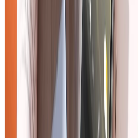
KẾT NỐI VỚI CHÚNG TÔI
Về chúng tôi
Giới thiệu về XTMobile
Liên hệ hợp tác
Hệ thống cửa hàng bán lẻ
Về trang chủ
Hỗ trợ khách hàng
Mua hàng trả góp
Mua hàng online