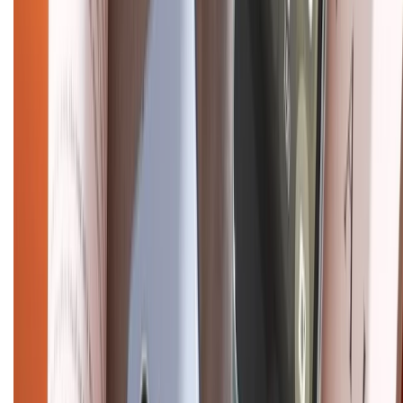
Dịch vụ bảo hành mở rộng
Hình thức thanh toán
Tra cứu bảo hành
Tra cứu điểm XTMember
Hướng dẫn mua hàng trả góp
Dịch vụ bán hàng B2B
Chính sách
Bảo hành mở rộng
Chính sách dùng sản phẩm 7 ngày miễn phí
Chính sách đổi trả
Chính sách bảo hành
Chính sách bảo mật thông tin
Chính sách kiểm hàng