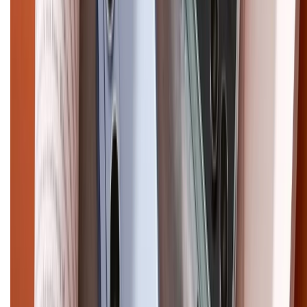
Điện thoại iPhone
iPhone 17 Pro Max
iPhone 17
Pro
iPhone 17
iPhone 16
iPhone 16 Pro Max
iPhone 15
Pro Max
iPhone 15
Điện thoại Samsung
Samsung S26
Ultra
Samsung S26
Samsung S25
iPhone cũ
iPhone 17
cũ
iPhone 16 cũ
iPhone 16 Pro Max cũ
Copyright @2012 HỘ KINH DOANH CỬA HÀNG ĐIỆN THOẠI DI ĐỘNG
XTMOBILE. Số GPKD: 41A8052143 – Cấp ngày 11/05/2023. Địa chỉ: 50
Trần Quang Khải, Phường Tân Định, Quận 1, TP.HCM. Điện thoại:
1800.6229 (Miễn Phí)
Email: xtmobile.sg@gmail.com. Chịu trách nhiệm nội dung: Lê Xuân
Hoà