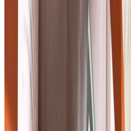
(08H30 - 21H30)
Tư vấn mua hàng (miễn phí):
1800.6229
Khiếu nại - Góp ý:
088.99999.33
Bán hàng doanh nghiệp B2B:
088.99999.22
HỖ TRỢ THANH TOÁN