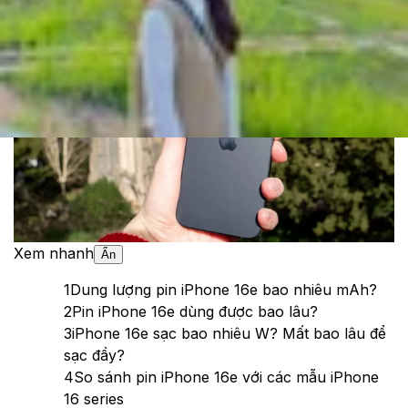
Theo dõi XTMobile trên
Xem nhanh
Ẩn
1
Dung lượng pin iPhone 16e bao nhiêu mAh?
2
Pin iPhone 16e dùng được bao lâu?
3
iPhone 16e sạc bao nhiêu W? Mất bao lâu để
sạc đầy?
4
So sánh pin iPhone 16e với các mẫu iPhone
16 series