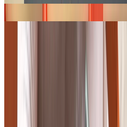
Bảng giá iPhone 15 cập nhật mới nhất tháng
08/2026
Cập nhật bảng giá điện thoại Samsung tháng 8:
Giảm đến 15.49 triệu
TỔNG ĐÀI HỖ TRỢ
(08H30 - 21H30)
Tư vấn mua hàng (miễn phí):
1800.6229
Khiếu nại - Góp ý:
088.99999.33
Bán hàng doanh nghiệp B2B:
088.99999.22