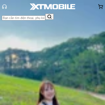
Trang chủ
Tin tức
Hỏi đáp
Tin Mới
Đánh Giá - Trên Tay
So Sánh
Tư vấn
Khuyến
mãi
Thủ thuật
Hỏi đáp
App - Game
Thông báo
Khách
hàng - Sự kiện
Dung lượng pin iPhone 16e bao
nhiêu? Có đủ dùng không?
Thùy Nguyễn
Ngày đăng:
23/07/2026
Cập nhật:
23/07/2026