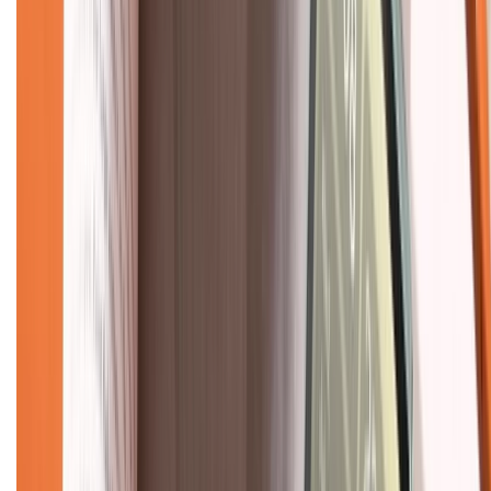
Tra cứu điểm XTMember
Hướng dẫn mua hàng trả góp
Dịch vụ bán hàng B2B
Chính sách
Bảo hành mở rộng
Chính sách dùng sản phẩm 7 ngày miễn phí
Chính sách đổi trả
Chính sách bảo hành
Chính sách bảo mật thông tin
Chính sách kiểm hàng
TỔNG ĐÀI HỖ TRỢ
Tư vấn mua hàng (miễn phí):