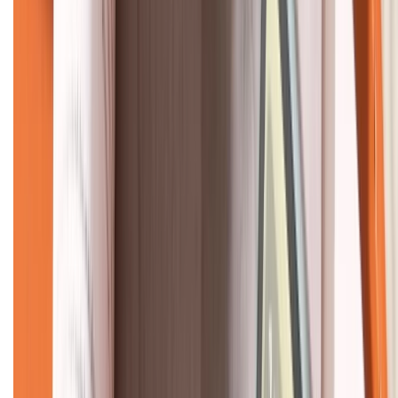
KẾT NỐI VỚI CHÚNG TÔI
CHỨNG NHẬN