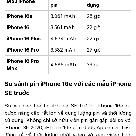
Mẫu iPhone
pin
dụng
iPhone 16e
3.961 mAh
26 giờ
iPhone 16
3.561 mAh
22 giờ
iPhone 16 Plus
4.674 mAh
27 giờ
iPhone 16 Pro
3.582 mAh
27 giờ
iPhone 16 Pro
4.685 mAh
33 giờ
Max
So sánh pin iPhone 16e với các mẫu iPhone
SE trước
So với các thế hệ iPhone SE trước, iPhone 16e có
bước nâng cấp rất lớn về dung lượng pin và thời lượng
sử dụng. Không chỉ sở hữu viên pin gần gấp đôi so với
iPhone SE 2020, iPhone 16e còn được Apple cải thiện
đáng kể về thời lượng phát video và xem video trực