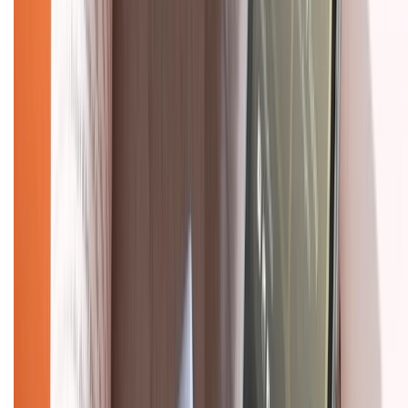
Về trang chủ
Hỗ trợ khách hàng
Mua hàng trả góp
Mua hàng online
Dịch vụ bảo hành mở rộng
Hình thức thanh toán
Tra cứu bảo hành
Tra cứu điểm XTMember
Hướng dẫn mua hàng trả góp
Dịch vụ bán hàng B2B
Chính sách
Bảo hành mở rộng