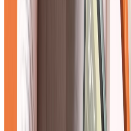
Về chúng tôi
Giới thiệu về XTMobile
Liên hệ hợp tác
Hệ thống cửa hàng bán lẻ
Về trang chủ
Hỗ trợ khách hàng
Mua hàng trả góp
Mua hàng online
Dịch vụ bảo hành mở rộng
Hình thức thanh toán
Tra cứu bảo hành