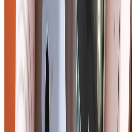
Copyright @2012 HỘ KINH DOANH CỬA HÀNG ĐIỆN THOẠI DI ĐỘNG
XTMOBILE. Số GPKD: 41A8052143 – Cấp ngày 11/05/2023. Địa chỉ: 50
Trần Quang Khải, Phường Tân Định, Quận 1, TP.HCM. Điện thoại:
1800.6229 (Miễn Phí)
Email: xtmobile.sg@gmail.com. Chịu trách nhiệm nội dung: Lê Xuân
Hoà