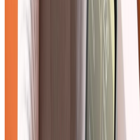
1800.6229
(08h30 - 21h30)
Khiếu nại - Góp ý:
088.99999.33
(09h00 - 18h00)
Trung tâm bảo hành:
028.710.89898
(08h30 - 21h00)
KẾT NỐI VỚI CHÚNG TÔI
Về chúng tôi
Giới thiệu về XTMobile
Liên hệ hợp tác
Hệ thống cửa hàng bán lẻ