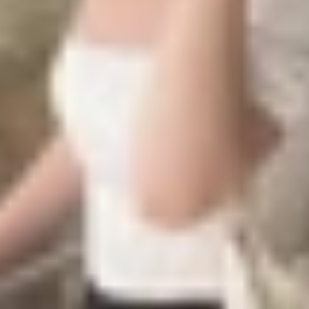
 bản đều được hoàn thiện với lớp vỏ nhôm và mặt lưng kín
h, nhẹ nhàng nhưng không kém phần nổi bật. Lớp hoàn th
ầm nắm thoải mái. Màu trắng của iPhone 16e không phải là
 hợp với viền nhôm sáng bóng, phiên bản này dễ dàng thu 