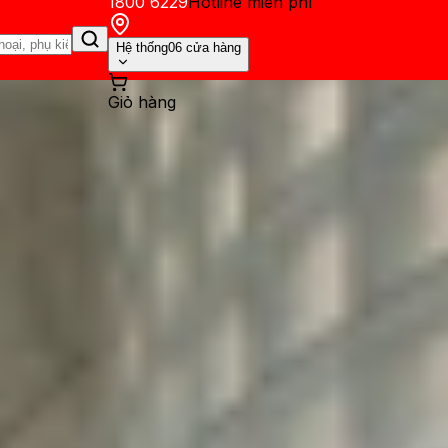
1800 6229
Hotline miễn phí
Hệ thống
06 cửa hàng
Giỏ hàng
ến mãi
Thủ thuật
Hỏi đáp
App - Game
Thông báo
Khách hàng 
? Nên mua màu nào đẹp nhất