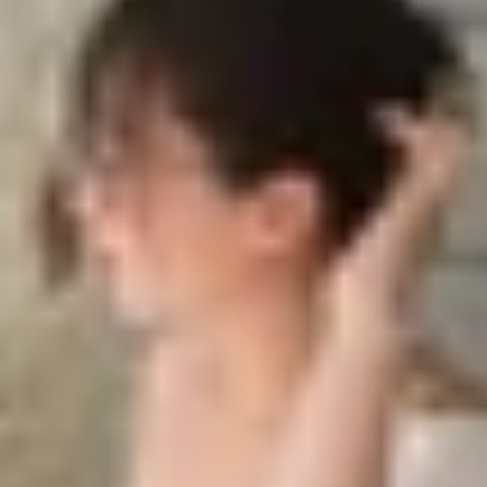
i chăng nhưng vẫn sở hữu hiệu năng mạnh mẽ và thiết kế
 này không chỉ gây ấn tượng với chip A18 mạnh mẽ hay ca
6e có mấy màu
và trong số đó, đâu là gam màu đẹp nhất?
ắng và Đen
. Đây là hai gam màu kinh điển mà Apple lựa c
ùy chọn, Apple hướng đến sự đơn giản, tinh tế, đồng thời g