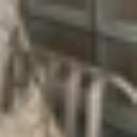
h mờ, mang lại cảm giác cao cấp và bền bỉ.
iện mờ trên mặt lưng kính giúp chiếc điện thoại
 trắng tinh khôi, mà pha chút sắc ấm, khiến tổng
hút ánh nhìn trong bất kỳ hoàn cảnh nào, từ văn