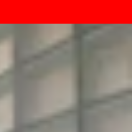
- Sự kiện
?