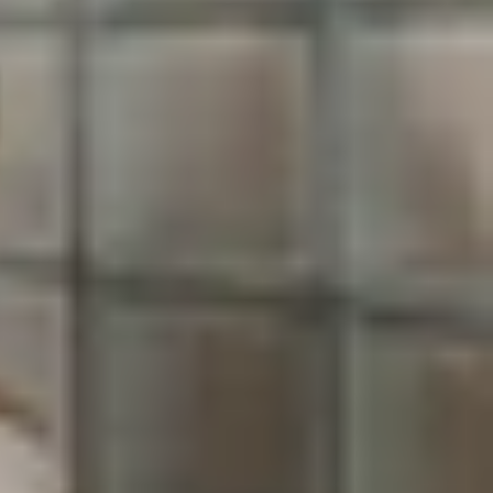
 hiện đại, iPhone 16e chắc chắn là cái tên đáng
mera 48MP đột phá, mà còn bởi vẻ ngoài tinh tế
 Hãy cùng XTmobile khám phá ngay trong bài viết
họn cho dòng sản phẩm giá rẻ mới nhất của mình,
iúp người dùng dễ dàng đưa ra quyết định hơn. Dù