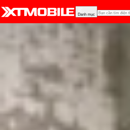
Danh mục
Trang chủ
Tin tức
Hỏi đáp
Tin Mới
Đánh Giá - Trên Tay
So Sánh
Tư vấn
Khuy
iPhone 16e có mấy màu
Triệu Vy
Ngày đăng:
09/03/2025
Cập nhật:
23/07/2026
Theo dõi XTMobile trên