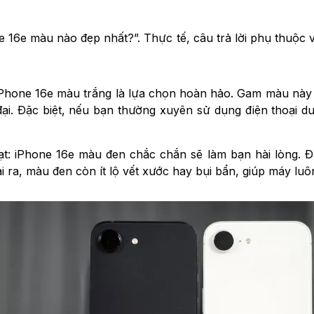
e 16e màu nào đẹp nhất?”. Thực tế, câu trả lời phụ thuộc
 iPhone 16e màu trắng là lựa chọn hoàn hảo. Gam màu này 
ại. Đặc biệt, nếu bạn thường xuyên sử dụng điện thoại dư
: iPhone 16e màu đen chắc chắn sẽ làm bạn hài lòng. Đâ
i ra, màu đen còn ít lộ vết xước hay bụi bẩn, giúp máy luô