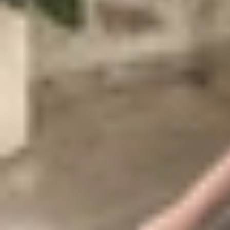
số lượng màu sắc không phong phú, cả hai phiên
iPhone 16e màu trắng
iPhone 16e màu trắng mang đến vẻ đẹp thanh lịc
này tránh bám vân tay, đồng thời tạo cảm giác c
thể trở nên sang trọng và hiện đại hơn. Khi kết
phòng đến quán cà phê.