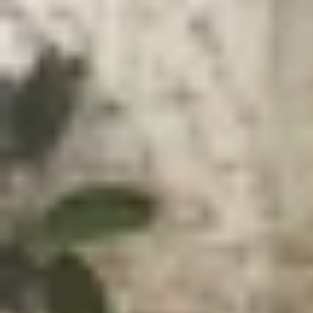
Xem nhanh
Ẩn
1
iPhone 16e có mấy màu?
1.1
iPhone 16e màu trắng
1.2
iPhone 16e màu đen
2
Nên mua iPhone 16e màu nào đẹp?
3
Lời kết
Nếu bạn đang tìm kiếm một chiếc iPhone giá phả
cân nhắc. Ra mắt vào đầu năm 2025, mẫu iPhone
với các tùy chọn màu sắc độc đáo. Vậy
iPhone 1
này để tìm câu trả lời nhé!
iPhone 16e có mấy màu?
iPhone 16e có hai phiên bản màu, bao gồm: Tr
thay thế cho iPhone SE trước đây. Với chỉ hai t