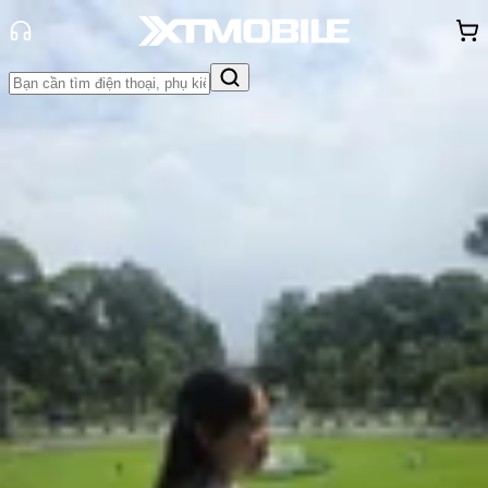
Trang chủ
Tin tức
Tư vấn
Tin Mới
Đánh Giá - Trên Tay
So Sánh
Tư vấn
Khuyến
mãi
Thủ thuật
Hỏi đáp
App - Game
Thông báo
Khách
hàng - Sự kiện
MacBook Neo có gì mới? Tổng hợp
những tính năng đáng chú ý
Hồng Huệ
Ngày đăng:
14/03/2026
Cập nhật:
14/03/2026