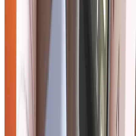
Điện thoại iPhone
iPhone 17 Pro Max
iPhone 17
Pro
iPhone 17
iPhone 16
iPhone 16 Pro Max
iPhone 15
Pro Max
iPhone 15
Điện thoại Samsung
Samsung S26
Ultra
Samsung S26
Samsung S25
iPhone cũ
iPhone 17
cũ
iPhone 16 cũ
iPhone 16 Pro Max cũ
Copyright @2012 HỘ KINH DOANH CỬA HÀNG ĐIỆN THOẠI DI ĐỘNG
XTMOBILE. Số GPKD: 41A8052143 – Cấp ngày 11/05/2023. Địa chỉ: 50
Trần Quang Khải, Phường Tân Định, Quận 1, TP.HCM. Điện thoại:
1800.6229 (Miễn Phí)
Email: xtmobile.sg@gmail.com. Chịu trách nhiệm nội dung: Lê Xuân
Hoà