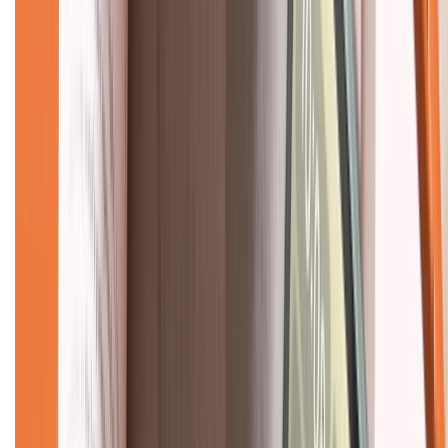
Hệ thống cửa hàng bán lẻ
Về trang chủ
Hỗ trợ khách hàng
Mua hàng trả góp
Mua hàng online
Dịch vụ bảo hành mở rộng
Hình thức thanh toán
Tra cứu bảo hành
Tra cứu điểm XTMember
Hướng dẫn mua hàng trả góp
Dịch vụ bán hàng B2B
Chính sách