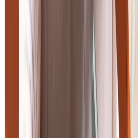
(08H30 - 21H30)
Tư vấn mua hàng (miễn phí):
1800.6229
Khiếu nại - Góp ý:
088.99999.33
Bán hàng doanh nghiệp B2B:
088.99999.22
HỖ TRỢ THANH TOÁN