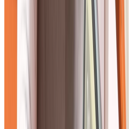
CHỨNG NHẬN
Về chúng tôi
Giới thiệu về XTMobile
Liên hệ hợp tác