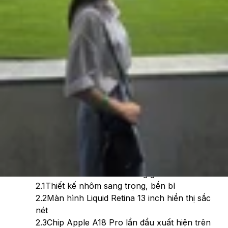
Theo dõi XTMobile trên
Xem nhanh
Ẩn
1
MacBook Neo ra mắt khi nào?
2
MacBook Neo có tính năng gì mới?
2.1
Thiết kế nhôm sang trọng, bền bỉ
2.2
Màn hình Liquid Retina 13 inch hiển thị sắc
nét
2.3
Chip Apple A18 Pro lần đầu xuất hiện trên