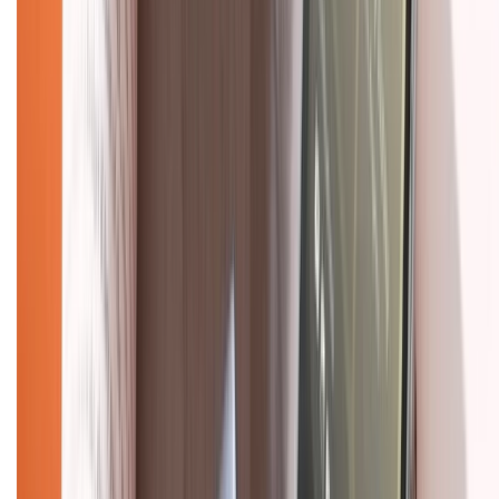
Dịch vụ bảo hành mở rộng
Hình thức thanh toán
Tra cứu bảo hành
Tra cứu điểm XTMember
Hướng dẫn mua hàng trả góp
Dịch vụ bán hàng B2B
Chính sách
Bảo hành mở rộng
Chính sách dùng sản phẩm 7 ngày miễn phí
Chính sách đổi trả
Chính sách bảo hành
Chính sách bảo mật thông tin