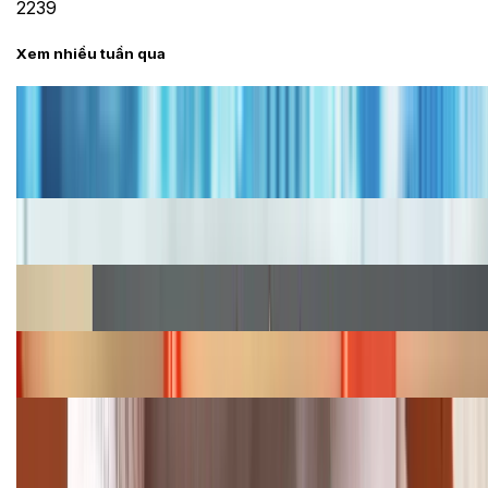
2239
Xem nhiều tuần qua
Tư vấn
Bảng giá iPhone cũ mới nhất trong tháng 8 năm
2026, giá siêu hấp dẫn
Cập nhật bảng giá iPhone năm 2026: Giá tốt, ưu đãi
hấp dẫn
Cập nhật bảng giá Galaxy S23 (Plus, Ultra) cũ, mới
năm 2026
Bảng giá iPhone 15 cập nhật mới nhất tháng
08/2026
Cập nhật bảng giá điện thoại Samsung tháng 8:
Giảm đến 15.49 triệu
TỔNG ĐÀI HỖ TRỢ