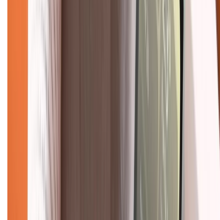
028.710.89898
(08h30 - 21h00)
KẾT NỐI VỚI CHÚNG TÔI
Về chúng tôi
Giới thiệu về XTMobile
Liên hệ hợp tác
Hệ thống cửa hàng bán lẻ
Về trang chủ
Hỗ trợ khách hàng
Mua hàng trả góp
Mua hàng online