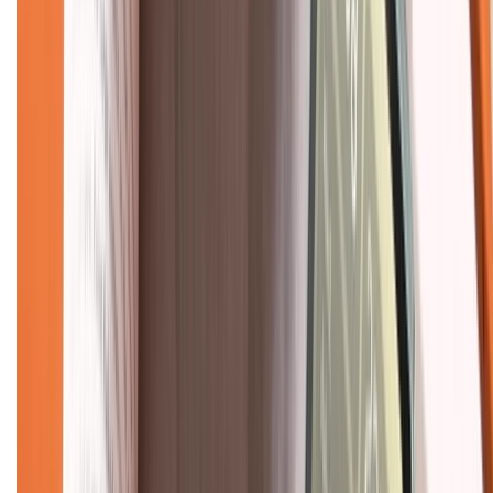
Bảo hành mở rộng
Chính sách dùng sản phẩm 7 ngày miễn phí
Chính sách đổi trả
Chính sách bảo hành
Chính sách bảo mật thông tin
Chính sách kiểm hàng
TỔNG ĐÀI HỖ TRỢ
Tư vấn mua hàng (miễn phí):
1800.6229
(08h30 - 21h30)
Khiếu nại - Góp ý:
088.99999.33
(09h00 - 18h00)
Trung tâm bảo hành: