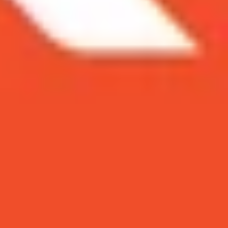
 từ bây giờ.
oạt nâng cấp ấn tượng. Tin vui đối với những ai
ày. Đây là mẫu MacBook mới nhất của Apple, được
ắn và hiện đại. Tuy nhiên, thiết bị lại không đi
 xám, bạc, xanh đậm và starlight.
h mỏng hơn. Đồng thời máy còn đi kèm "tai thỏ"