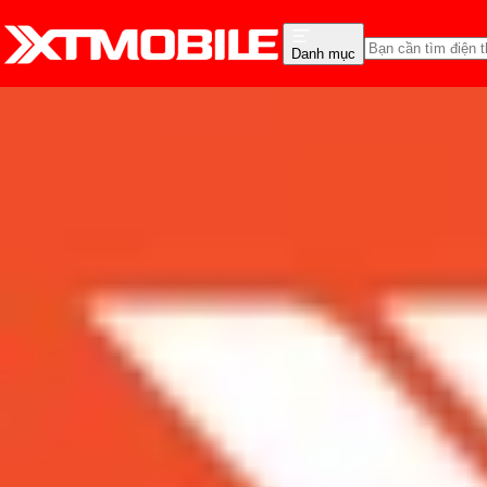
Danh mục
Trang chủ
Tin tức
Tin Mới
Tin Mới
Đánh Giá - Trên Tay
So Sánh
Tư vấn
Khuy
MacBook Air M2 khi nào m
Admin
Ngày đăng:
08/06/2022
Cập nhật:
08/06/2022
Theo dõi XTMobile trên