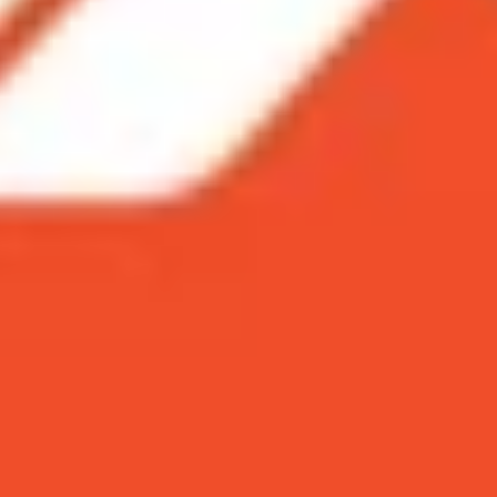
 7 tới, người dùng đã có thể gom lúa ngay từ bây giờ.
áng 7 tới, người dùng đã có thể gom lúa ngay
hu hút nhiều sự quan tâm từ phía người dùng khi sở hữu l
 là thiết bị sẽ được mở bán tại Việt Nam vào tháng 7 n
đổi lớn về thiết kế và cổng kết nối.
g đồng với MacBook Pro 14 inch với ngoại hình đẹp, vuông v
 như iMac hay các dòng iPad Air mà chỉ có 4 màu cơ bản là
hể kích cỡ vẫn tương tự phiên bản M1 nhưng viền màn hìn