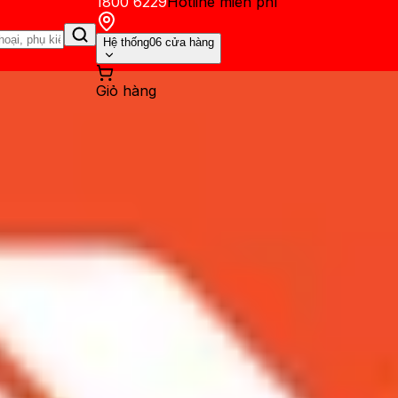
1800 6229
Hotline miễn phí
Hệ thống
06 cửa hàng
Giỏ hàng
ến mãi
Thủ thuật
Hỏi đáp
App - Game
Thông báo
Khách hàng 
ở bán, giá bao nhiêu tại V