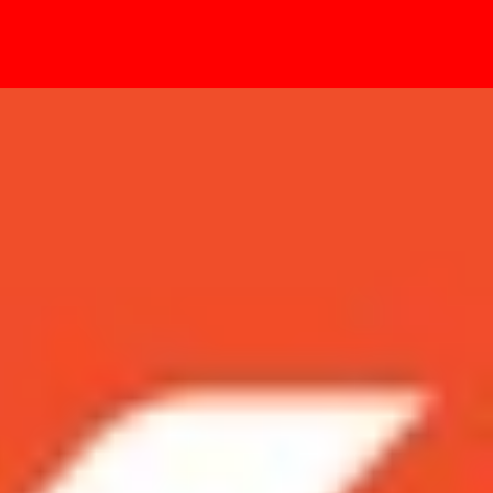
- Sự kiện
iệt Nam?