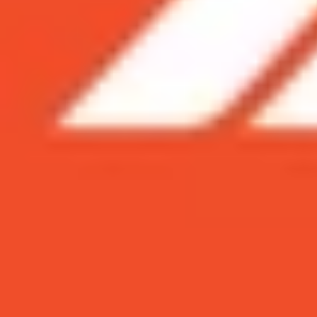
Xem nhanh
Ẩn
1
MacBook Air M2 sẽ được mở bán vào tháng
MacBook Air M2 sẽ được mở bán vào th
Ngay sau khi vừa ra mắt,
MacBook Air M2
đã t
đang mong đợi chiếc
Macbook
này từ lâu chính
trang bị chipset M2 siêu mạnh mẽ cùng nhiều thay 
Về tổng thể MacBook Air M2 có thiết kế khá tươn
kèm nhiều tuỳ chọn màu sắc cá tính và trẻ trung
Tuy nhiên nó vẫn được đánh giá cao bởi tổng t
với phần khoét màn hình lớn.