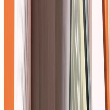
Liên hệ hợp tác
Hệ thống cửa hàng bán lẻ
Về trang chủ
Hỗ trợ khách hàng
Mua hàng trả góp
Mua hàng online
Dịch vụ bảo hành mở rộng
Hình thức thanh toán
Tra cứu bảo hành
Tra cứu điểm XTMember
Hướng dẫn mua hàng trả góp
Dịch vụ bán hàng B2B
Chính sách