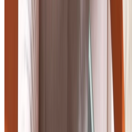
TỔNG ĐÀI HỖ TRỢ
(08H30 - 21H30)
Tư vấn mua hàng (miễn phí):
1800.6229
Khiếu nại - Góp ý:
088.99999.33
Bán hàng doanh nghiệp B2B:
088.99999.22
HỖ TRỢ THANH TOÁN