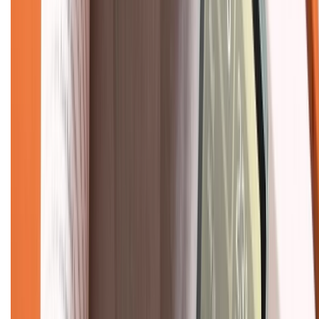
Bảo hành mở rộng
Chính sách dùng sản phẩm 7 ngày miễn phí
Chính sách đổi trả
Chính sách bảo hành
Chính sách bảo mật thông tin
Chính sách kiểm hàng
TỔNG ĐÀI HỖ TRỢ
Tư vấn mua hàng (miễn phí):
1800.6229
(08h30 - 21h30)
Khiếu nại - Góp ý:
088.99999.33
(09h00 - 18h00)
Trung tâm bảo hành: