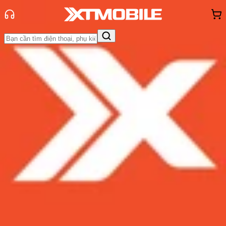
Trang chủ
Tin tức
Đánh Giá - Trên Tay
Tin Mới
Đánh Giá - Trên Tay
So Sánh
Tư vấn
Khuyến
mãi
Thủ thuật
Hỏi đáp
App - Game
Thông báo
Khách
hàng - Sự kiện
Điểm yếu Macbook Air M2: Những
điều mà Apple đã không nói với
người dùng
Admin
Ngày đăng:
02/11/2022