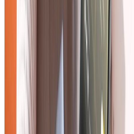
Mua hàng online
Dịch vụ bảo hành mở rộng
Hình thức thanh toán
Tra cứu bảo hành
Tra cứu điểm XTMember
Hướng dẫn mua hàng trả góp
Dịch vụ bán hàng B2B
Chính sách
Bảo hành mở rộng
Chính sách dùng sản phẩm 7 ngày miễn phí
Chính sách đổi trả
Chính sách bảo hành
Chính sách bảo mật thông tin