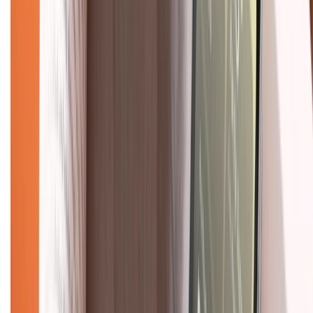
028.710.89898
(08h30 - 21h00)
KẾT NỐI VỚI CHÚNG TÔI
Về chúng tôi
Giới thiệu về XTMobile
Liên hệ hợp tác
Hệ thống cửa hàng bán lẻ
Về trang chủ
Hỗ trợ khách hàng
Mua hàng trả góp