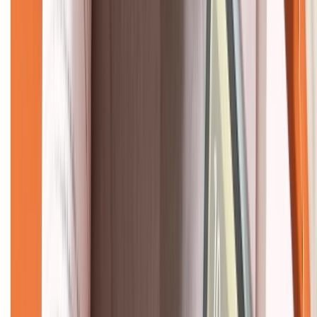
CHỨNG NHẬN
Về chúng tôi
Giới thiệu về XTMobile