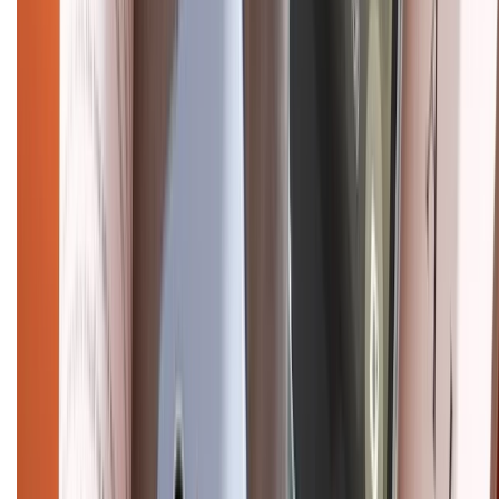
Điện thoại iPhone
iPhone 17 Pro Max
iPhone 17
Pro
iPhone 17
iPhone 16
iPhone 16 Pro Max
iPhone 15
Pro Max
iPhone 15
Điện thoại Samsung
Samsung S26
Ultra
Samsung S26
Samsung S25
iPhone cũ
iPhone 17
cũ
iPhone 16 cũ
iPhone 16 Pro Max cũ
Copyright @2012 HỘ KINH DOANH CỬA HÀNG ĐIỆN THOẠI DI ĐỘNG
XTMOBILE. Số GPKD: 41A8052143 – Cấp ngày 11/05/2023. Địa chỉ: 50
Trần Quang Khải, Phường Tân Định, Quận 1, TP.HCM. Điện thoại:
1800.6229 (Miễn Phí)
Email: xtmobile.sg@gmail.com. Chịu trách nhiệm nội dung: Lê Xuân
Hoà