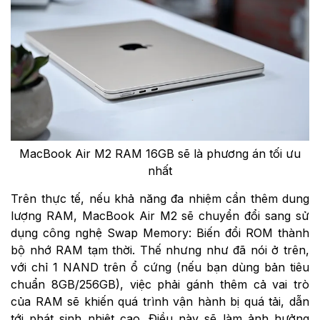
MacBook Air M2 RAM 16GB sẽ là phương án tối ưu
nhất
Trên thực tế, nếu khả năng đa nhiệm cần thêm dung
lượng RAM, MacBook Air M2 sẽ chuyển đổi sang sử
dụng công nghệ Swap Memory: Biến đổi ROM thành
bộ nhớ RAM tạm thời. Thế nhưng như đã nói ở trên,
với chỉ 1 NAND trên ổ cứng (nếu bạn dùng bản tiêu
chuẩn 8GB/256GB), việc phải gánh thêm cả vai trò
của RAM sẽ khiến quá trình vận hành bị quá tải, dẫn
tới phát sinh nhiệt cao. Điều này sẽ làm ảnh hưởng