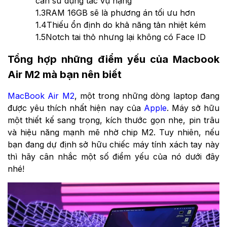
cần sử dụng tác vụ nặng
1.3
RAM 16GB sẽ là phương án tối ưu hơn
1.4
Thiếu ổn định do khả năng tản nhiệt kém
1.5
Notch tai thỏ nhưng lại không có Face ID
Tổng hợp những điểm yếu của Macbook
Air M2 mà bạn nên biết
MacBook Air M2
, một trong những dòng laptop đang
được yêu thích nhất hiện nay của
Apple
. Máy sở hữu
một thiết kế sang trọng, kích thước gọn nhẹ, pin trâu
và hiệu năng mạnh mẽ nhờ chip M2. Tuy nhiên, nếu
bạn đang dự định sở hữu chiếc máy tính xách tay này
thì hãy cân nhắc một số điểm yếu của nó dưới đây
nhé!