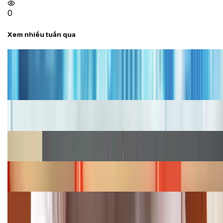
0
Xem nhiều tuần qua
Tư vấn
Bảng giá iPhone cũ mới nhất trong tháng 8 năm
2026, giá siêu hấp dẫn
Cập nhật bảng giá iPhone năm 2026: Giá tốt, ưu đãi
hấp dẫn
Cập nhật bảng giá Galaxy S23 (Plus, Ultra) cũ, mới
năm 2026
Bảng giá iPhone 15 cập nhật mới nhất tháng
08/2026
Cập nhật bảng giá điện thoại Samsung tháng 8:
Giảm đến 15.49 triệu