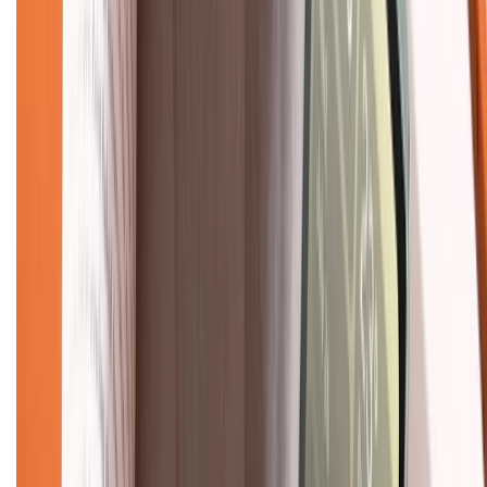
Tra cứu điểm XTMember
Hướng dẫn mua hàng trả góp
Dịch vụ bán hàng B2B
Chính sách
Bảo hành mở rộng
Chính sách dùng sản phẩm 7 ngày miễn phí
Chính sách đổi trả
Chính sách bảo hành
Chính sách bảo mật thông tin
Chính sách kiểm hàng
TỔNG ĐÀI HỖ TRỢ
Tư vấn mua hàng (miễn phí):