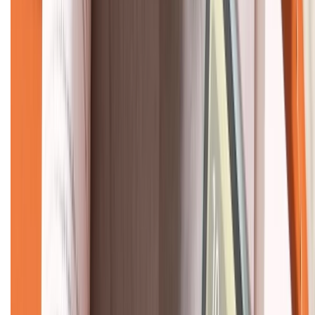
KẾT NỐI VỚI CHÚNG TÔI
CHỨNG NHẬN