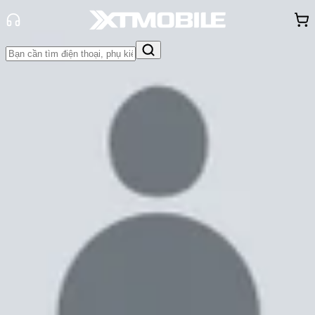
Trang chủ
Tin tức
Đánh Giá - Trên Tay
Tin Mới
Đánh Giá - Trên Tay
So Sánh
Tư vấn
Khuyến
mãi
Thủ thuật
Hỏi đáp
App - Game
Thông báo
Khách
hàng - Sự kiện
Đánh giá MacBook Air M2: Khởi
đầu mới cho dòng Air của Apple
Cam Ngoan
Ngày đăng:
02/09/2022
Cập nhật:
02/09/2022