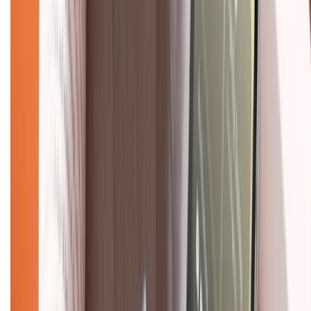
1800.6229
(08h30 - 21h30)
Khiếu nại - Góp ý:
088.99999.33
(09h00 - 18h00)
Trung tâm bảo hành:
028.710.89898
(08h30 - 21h00)
KẾT NỐI VỚI CHÚNG TÔI
Về chúng tôi
Giới thiệu về XTMobile
Liên hệ hợp tác
Hệ thống cửa hàng bán lẻ