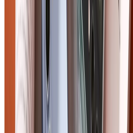
Copyright @2012 HỘ KINH DOANH CỬA HÀNG ĐIỆN THOẠI DI ĐỘNG
XTMOBILE. Số GPKD: 41A8052143 – Cấp ngày 11/05/2023. Địa chỉ: 50
Trần Quang Khải, Phường Tân Định, Quận 1, TP.HCM. Điện thoại:
1800.6229 (Miễn Phí)
Email: xtmobile.sg@gmail.com. Chịu trách nhiệm nội dung: Lê Xuân
Hoà