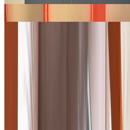
Bảng giá iPhone 15 cập nhật mới nhất tháng
08/2026
Cập nhật bảng giá điện thoại Samsung tháng 8:
Giảm đến 15.49 triệu
TỔNG ĐÀI HỖ TRỢ
(08H30 - 21H30)
Tư vấn mua hàng (miễn phí):
1800.6229
Khiếu nại - Góp ý:
088.99999.33
Bán hàng doanh nghiệp B2B:
088.99999.22