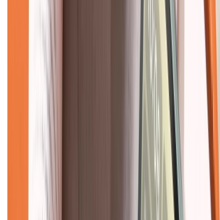
Về chúng tôi
Giới thiệu về XTMobile
Liên hệ hợp tác
Hệ thống cửa hàng bán lẻ
Về trang chủ
Hỗ trợ khách hàng
Mua hàng trả góp
Mua hàng online
Dịch vụ bảo hành mở rộng
Hình thức thanh toán
Tra cứu bảo hành