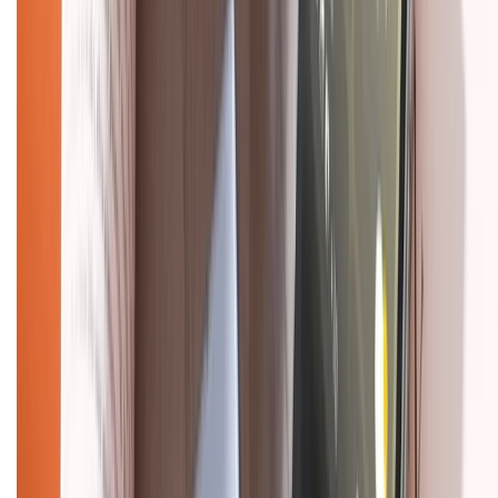
Về trang chủ
Hỗ trợ khách hàng
Mua hàng trả góp
Mua hàng online
Dịch vụ bảo hành mở rộng
Hình thức thanh toán
Tra cứu bảo hành
Tra cứu điểm XTMember
Hướng dẫn mua hàng trả góp
Dịch vụ bán hàng B2B
Chính sách
Bảo hành mở rộng