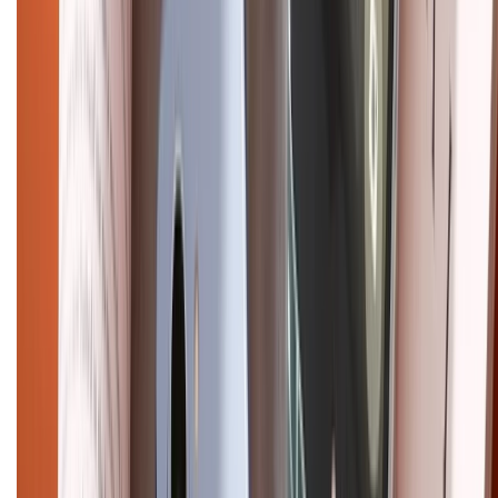
CHỨNG NHẬN
Điện thoại iPhone
iPhone 17 Pro Max
iPhone 17
Pro
iPhone 17
iPhone 16
iPhone 16 Pro Max
iPhone 15
Pro Max
iPhone 15
Điện thoại Samsung
Samsung S26
Ultra
Samsung S26
Samsung S25
iPhone cũ
iPhone 17
cũ
iPhone 16 cũ
iPhone 16 Pro Max cũ