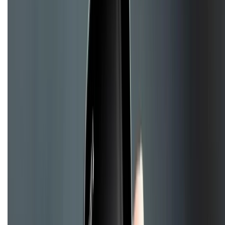
Chính sách dùng sản phẩm 7 ngày miễn phí
Chính sách đổi trả
Chính sách bảo hành
Chính sách bảo mật thông tin
Chính sách kiểm hàng
TỔNG ĐÀI HỖ TRỢ
Tư vấn mua hàng (miễn phí):
1800.6229
(08h30 - 21h30)
Khiếu nại - Góp ý:
088.99999.33
(09h00 - 18h00)
Trung tâm bảo hành:
028.710.89898
(08h30 - 21h00)