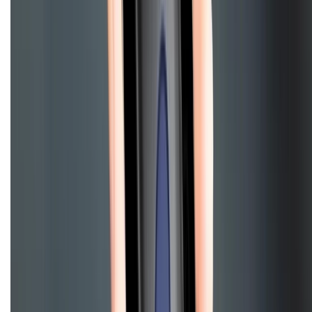
Điện thoại iPhone
iPhone 17 Pro Max
iPhone 17
Pro
iPhone 17
iPhone 16
iPhone 16 Pro Max
iPhone 15
Pro Max
iPhone 15
Điện thoại Samsung
Samsung S26
Ultra
Samsung S26
Samsung S25
iPhone cũ
iPhone 17
cũ
iPhone 16 cũ
iPhone 16 Pro Max cũ
Copyright @2012 HỘ KINH DOANH CỬA HÀNG ĐIỆN THOẠI DI ĐỘNG
XTMOBILE. Số GPKD: 41A8052143 – Cấp ngày 11/05/2023. Địa chỉ: 50
Trần Quang Khải, Phường Tân Định, Quận 1, TP.HCM. Điện thoại:
1800.6229 (Miễn Phí)
Email: xtmobile.sg@gmail.com. Chịu trách nhiệm nội dung: Lê Xuân
Hoà