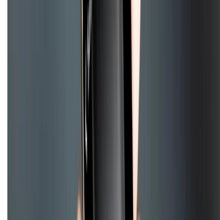
Tra cứu bảo hành
Tra cứu điểm XTMember
Hướng dẫn mua hàng trả góp
Dịch vụ bán hàng B2B
Chính sách
Bảo hành mở rộng
Chính sách dùng sản phẩm 7 ngày miễn phí
Chính sách đổi trả
Chính sách bảo hành
Chính sách bảo mật thông tin
Chính sách kiểm hàng
HỖ TRỢ THANH TOÁN