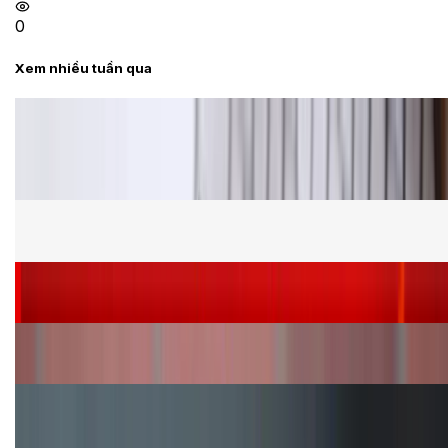
0
Xem nhiều tuần qua
Tư vấn
Bảng giá Samsung S24 Ultra tại XTmobile tháng 8,
giảm sâu, ưu đãi bất ngờ
Cấu hình Samsung Galaxy Z Flip 8: Ra mắt với hai
phiên bản chip khác nhau
Siêu sale 8.8 - Săn deal rẻ vô đối: Mua điện thoại
giảm thêm đến 400K tại XTmobile!
Nên mua iPhone VN/A hay LL/A: So sánh chi tiết
máy nào tốt hơn?
Đây là cách sử dụng nút Action Button trên iPhone
hiệu quả hơn!