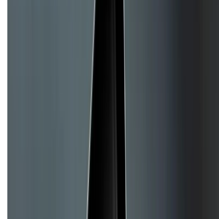
Liên hệ hợp tác
Hệ thống cửa hàng bán lẻ
Về trang chủ
Hỗ trợ khách hàng
Mua hàng trả góp
Mua hàng online
Hình thức thanh toán
Tra cứu bảo hành
Tra cứu điểm XTMember
Hướng dẫn mua hàng trả góp
Dịch vụ bán hàng B2B
Chính sách
Bảo hành mở rộng