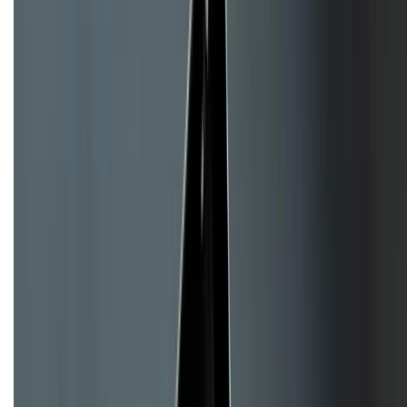
CHỨNG NHẬN
Về chúng tôi
Giới thiệu về XTMobile