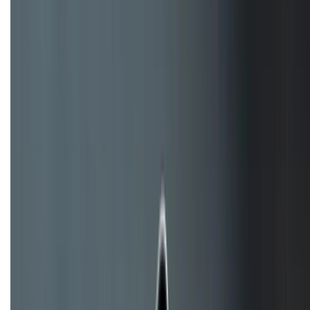
TỔNG ĐÀI HỖ TRỢ
(08H30 - 21H30)
Tư vấn mua hàng (miễn phí):
1800.6229
Khiếu nại - Góp ý:
088.99999.33
Bán hàng doanh nghiệp B2B:
088.99999.22
HỖ TRỢ THANH TOÁN