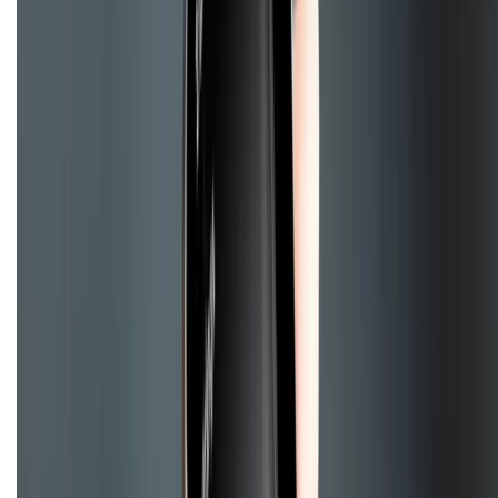
KẾT NỐI VỚI CHÚNG TÔI
Về chúng tôi
Giới thiệu về XTMobile
Liên hệ hợp tác
Hệ thống cửa hàng bán lẻ
Về trang chủ
Hỗ trợ khách hàng
Mua hàng trả góp
Mua hàng online
Hình thức thanh toán