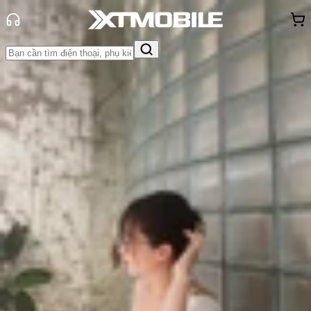
Trang chủ
Tin tức
Tin Mới
Tin Mới
Đánh Giá - Trên Tay
So Sánh
Tư vấn
Khuyến
mãi
Thủ thuật
Hỏi đáp
App - Game
Thông báo
Khách
hàng - Sự kiện
Lỗi camera Galaxy S25 Ultra rung
lắc bất thường khiến nhiều người
dùng lo lắng
Triệu Vy
Ngày đăng:
15/04/2025