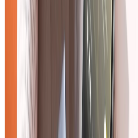
KẾT NỐI VỚI CHÚNG TÔI
Về chúng tôi
Giới thiệu về XTMobile
Liên hệ hợp tác
Hệ thống cửa hàng bán lẻ
Về trang chủ
Hỗ trợ khách hàng
Mua hàng trả góp
Mua hàng online
Dịch vụ bảo hành mở rộng
Hình thức thanh toán