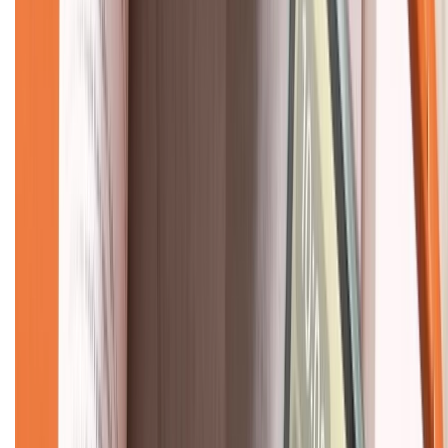
CHỨNG NHẬN
Về chúng tôi
Giới thiệu về XTMobile
Liên hệ hợp tác
Hệ thống cửa hàng bán lẻ