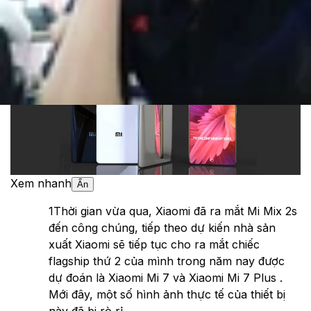
Cập nhật:
11/05/2018
Theo dõi XTMobile trên
Xem nhanh
Ẩn
1
Thời gian vừa qua, Xiaomi đã ra mắt Mi Mix 2s
đến công chúng, tiếp theo dự kiến nhà sản
xuất Xiaomi sẽ tiếp tục cho ra mắt chiếc
flagship thứ 2 của mình trong năm nay được
dự đoán là Xiaomi Mi 7 và Xiaomi Mi 7 Plus .
Mới đây, một số hình ảnh thực tế của thiết bị
này đã bị rò rỉ.