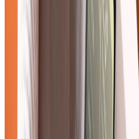
Chính sách đổi trả
Chính sách bảo hành
Chính sách bảo mật thông tin
Chính sách kiểm hàng
TỔNG ĐÀI HỖ TRỢ
Tư vấn mua hàng (miễn phí):
1800.6229
(08h30 - 21h30)
Khiếu nại - Góp ý:
088.99999.33
(09h00 - 18h00)
Trung tâm bảo hành:
028.710.89898
(08h30 - 21h00)