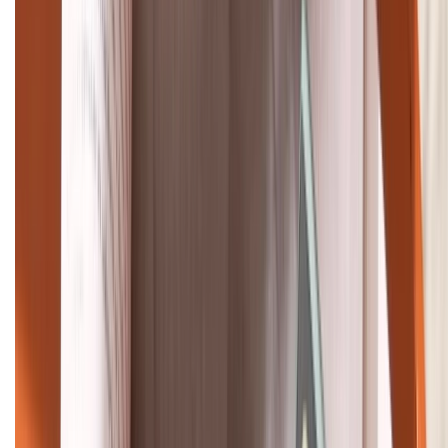
Tư vấn mua hàng (miễn phí):
1800.6229
Khiếu nại - Góp ý:
088.99999.33
Bán hàng doanh nghiệp B2B:
088.99999.22
HỖ TRỢ THANH TOÁN