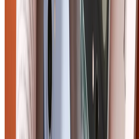
Điện thoại iPhone
iPhone 17 Pro Max
iPhone 17
Pro
iPhone 17
iPhone 16
iPhone 16 Pro Max
iPhone 15
Pro Max
iPhone 15
Điện thoại Samsung
Samsung S26
Ultra
Samsung S26
Samsung S25
iPhone cũ
iPhone 17
cũ
iPhone 16 cũ
iPhone 16 Pro Max cũ
Copyright @2012 HỘ KINH DOANH CỬA HÀNG ĐIỆN THOẠI DI ĐỘNG
XTMOBILE. Số GPKD: 41A8052143 – Cấp ngày 11/05/2023. Địa chỉ: 50
Trần Quang Khải, Phường Tân Định, Quận 1, TP.HCM. Điện thoại:
1800.6229 (Miễn Phí)
Email: xtmobile.sg@gmail.com. Chịu trách nhiệm nội dung: Lê Xuân
Hoà