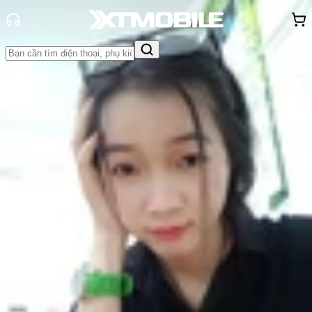
Trang chủ
Tin tức
Tin Mới
Tin Mới
Đánh Giá - Trên Tay
So Sánh
Tư vấn
Khuyến
mãi
Thủ thuật
Hỏi đáp
App - Game
Thông báo
Khách
hàng - Sự kiện
Lộ diện Xiaomi Mi 7 và Mi 7 Plus:
Màn hình tai thỏ - Camera kép- Cấu
hình cực mạnh
Nguyễn Phan Thảo Nguyên
Ngày đăng:
11/05/2018