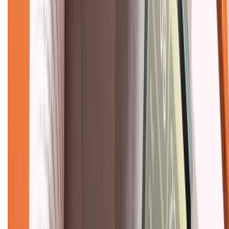
Về trang chủ
Hỗ trợ khách hàng
Mua hàng trả góp
Mua hàng online
Dịch vụ bảo hành mở rộng
Hình thức thanh toán
Tra cứu bảo hành
Tra cứu điểm XTMember
Hướng dẫn mua hàng trả góp
Dịch vụ bán hàng B2B
Chính sách
Bảo hành mở rộng
Chính sách dùng sản phẩm 7 ngày miễn phí