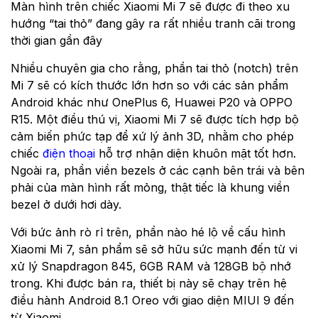
Màn hình trên chiếc Xiaomi Mi 7 sẽ được đi theo xu
hướng “tai thỏ” đang gây ra rất nhiều tranh cãi trong
thời gian gần đây
Nhiều chuyên gia cho rằng, phần tai thỏ (notch) trên
Mi 7 sẽ có kích thước lớn hơn so với các sản phẩm
Android khác như OnePlus 6, Huawei P20 và OPPO
R15. Một điều thú vị, Xiaomi Mi 7 sẽ được tích hợp bộ
cảm biến phức tạp để xứ lý ảnh 3D, nhằm cho phép
chiếc
điện thoại
hỗ trợ nhận diện khuôn mặt tốt hơn.
Ngoài ra, phần viền bezels ở các cạnh bên trái và bên
phải của màn hình rất mỏng, thật tiếc là khung viền
bezel ở dưới hơi dày.
Với bức ảnh rò rỉ trên, phần nào hé lộ về cấu hình
Xiaomi Mi 7, sản phẩm sẽ sở hữu sức mạnh đến từ vi
xử lý Snapdragon 845, 6GB RAM và 128GB bộ nhớ
trong. Khi được bán ra, thiết bị này sẽ chạy trên hệ
điều hành Android 8.1 Oreo với giao diện MIUI 9 đến
từ Xiaomi.