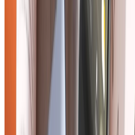
Tra cứu bảo hành
Tra cứu điểm XTMember
Hướng dẫn mua hàng trả góp
Dịch vụ bán hàng B2B
Chính sách
Bảo hành mở rộng
Chính sách dùng sản phẩm 7 ngày miễn phí
Chính sách đổi trả
Chính sách bảo hành
Chính sách bảo mật thông tin
Chính sách kiểm hàng
HỖ TRỢ THANH TOÁN