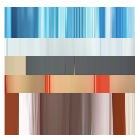
Tư vấn
Bảng giá iPhone cũ mới nhất trong tháng 8 năm
2026, giá siêu hấp dẫn
Cập nhật bảng giá iPhone năm 2026: Giá tốt, ưu đãi
hấp dẫn
Cập nhật bảng giá Galaxy S23 (Plus, Ultra) cũ, mới
năm 2026
Bảng giá iPhone 15 cập nhật mới nhất tháng
08/2026
Cập nhật bảng giá điện thoại Samsung tháng 8:
Giảm đến 15.49 triệu
TỔNG ĐÀI HỖ TRỢ
(08H30 - 21H30)