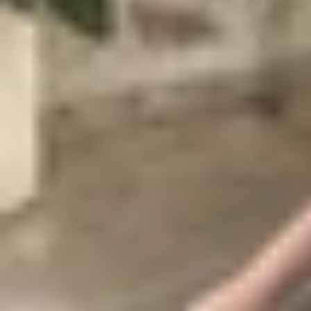
rank của người chơi.
Vậy đâu là nguyên nhân khiến Liên Quân Mobile g
phân tích nguyên nhân và hướng dẫn cách xử lý 
Nguyên nhân khiến Liên Quân bị lỗi
Liên Quân Mobile là tựa game MOBA nổi bật với l
gặp phải các sự cố kỹ thuật khiến trải nghiệm k
Mạng yếu, không ổn định
: Đây là một t
tình trạng mất kết nối, văng trận hoặc k
Thiết bị có cấu hình không phù hợp
: Li
hoặc vi xử lý yếu, người chơi dễ gặp hiện 
Bộ nhớ đầy
: Khi bộ nhớ máy bị đầy, gam
thường.
Xung đột phần mềm hoặc lỗi hệ điều hà
còn tương thích, cũng dễ xảy ra lỗi bất ng