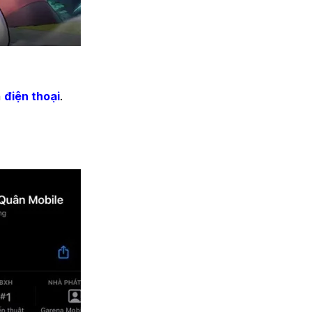
n
điện thoại
.