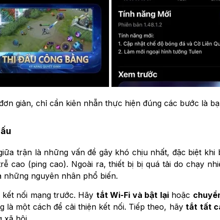
ơn giản, chỉ cần kiên nhẫn thực hiện đúng các bước là bạn
đấu
giữa trận là những vấn đề gây khó chịu nhất, đặc biệt khi
rễ cao (ping cao). Ngoài ra, thiết bị bị quá tải do chạy n
là những nguyên nhân phổ biến.
ới kết nối mạng trước. Hãy
tắt Wi-Fi và bật lại
hoặc
chuyể
 là một cách để cải thiện kết nối. Tiếp theo, hãy
tắt tất 
 xã hội.