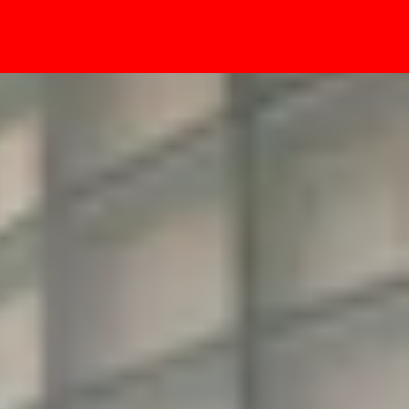
- Sự kiện
hục để tiếp tục leo