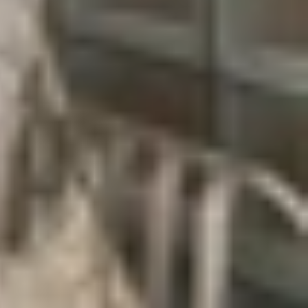
ới đây sẽ tổng hợp chi tiết những lỗi phổ biến,
h suôn sẻ.
ho tướng đa dạng. Tuy nhiên, không ít người chơi
n:
i đường truyền mạng không đảm bảo, game dễ gặp
h để vận hành ổn định. Nếu máy quá cũ, thiếu RAM
việc không thể cập nhật hoặc khởi động game bình
 Bên cạnh đó, nếu phiên bản hệ điều hành không