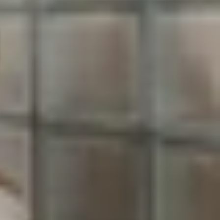
. Từ việc không thể đăng nhập, lỗi cập nhật thất
 gây ảnh hưởng đến trải nghiệm và quá trình leo