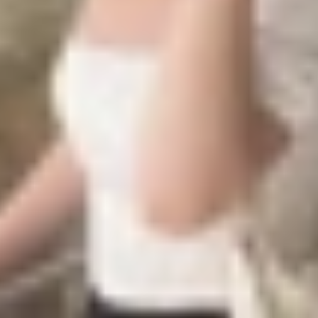
ặp lỗi và làm thế nào để khắc phục hiệu quả? Bài viết dư
nhanh chóng để bạn có thể quay lại chiến trường một các
ối chơi chiến thuật đậm chất eSports, đồ họa sắc nét và k
hông còn trọn vẹn. Dưới đây là một số nguyên nhân phổ biế
rong những nguyên nhân chính khiến Liên Quân bị lỗi. Kh
hông thể đăng nhập vào hệ thống.
ên Quân yêu cầu thiết bị đạt tối thiểu cấu hình nhất địn
tượng treo game, giật lag, thoát game đột ngột.
e không còn không gian để lưu dữ liệu tạm thời, dẫn đến 
nh
: Một số ứng dụng khác có thể gây xung đột với game.
ờ.