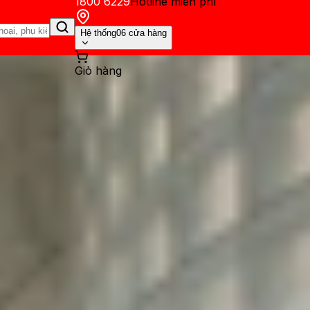
1800 6229
Hotline miễn phí
Hệ thống
06 cửa hàng
Giỏ hàng
ến mãi
Thủ thuật
Hỏi đáp
App - Game
Thông báo
Khách hàng 
: Nguyên nhân và cách khắc p