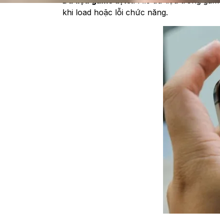
Dữ liệu game bị lỗi
: File dữ liệu trong ga
khi load hoặc lỗi chức năng.