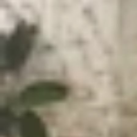
Xem nhanh
Ẩn
1
Tổng hợp lỗi trong Liên Quân Mobile và c
1.1
Nguyên nhân khiến Liên Quân bị lỗi
1.2
Liên Quân bị lỗi không cập nhật được 
1.3
Liên Quân Mobile bị lỗi giật lag trong t
1.4
Liên Quân Mobile bị lỗi di chuyển nhân
1.5
Lỗi nóng máy khi chơi Liên Quân Mobil
1.6
Liên Quân Mobile bị lỗi hao pin nhanh
1.7
Lời kết
Tổng hợp lỗi trong Liên Quân Mobile và
Liên Quân Mobile bị lỗi
không còn là điều xa lạ 
bại,
game
giật lag, treo máy cho đến tình trạng