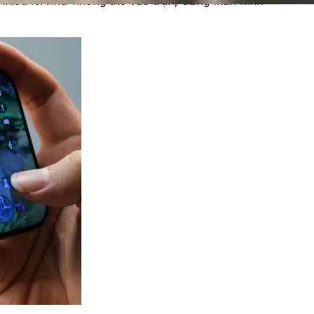
a nhiều lỗi như không thể vào trận, đứng màn hình