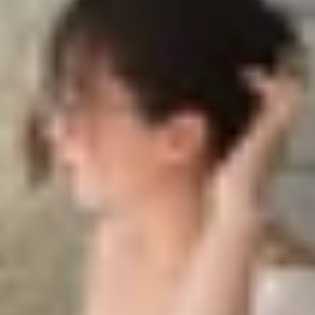
ách fix hiệu quả
2025
rận đấu
 vật
e
 cách fix hiệu quả
với cộng đồng game thủ, đặc biệt sau mỗi đợt cập nhật lớn
 không thể điều khiển nhân vật trong trận đấu…tất cả đều