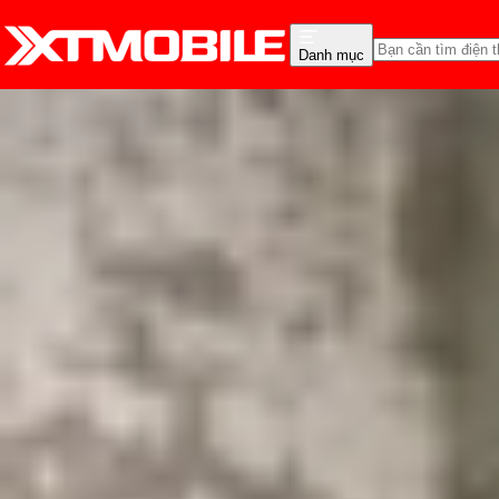
Danh mục
Trang chủ
Tin tức
App - Game
Tin Mới
Đánh Giá - Trên Tay
So Sánh
Tư vấn
Khuy
Liên Quân Mobile bị lỗi
rank!
Triệu Vy
Ngày đăng:
01/07/2025
Cập nhật:
01/07/2025