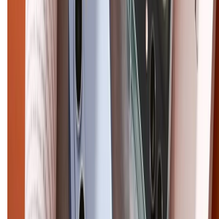
Hướng dẫn mua hàng trả góp
Dịch vụ bán hàng B2B
Chính sách
Bảo hành mở rộng
Chính sách dùng sản phẩm 7 ngày miễn phí
Chính sách đổi trả
Chính sách bảo hành
Chính sách bảo mật thông tin
Chính sách kiểm hàng
HỖ TRỢ THANH TOÁN