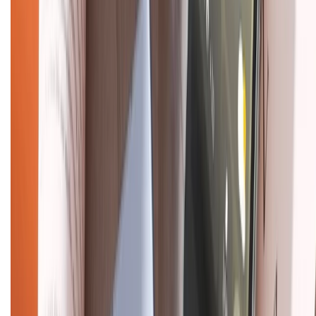
Chính sách kiểm hàng
TỔNG ĐÀI HỖ TRỢ
Tư vấn mua hàng (miễn phí):
1800.6229
(08h30 - 21h30)
Khiếu nại - Góp ý:
088.99999.33
(09h00 - 18h00)
Trung tâm bảo hành:
028.710.89898
(08h30 - 21h00)
KẾT NỐI VỚI CHÚNG TÔI