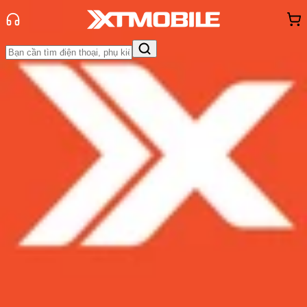
Trang chủ
Tin tức
Tin Mới
Tin Mới
Đánh Giá - Trên Tay
So Sánh
Tư vấn
Khuyến
mãi
Thủ thuật
Hỏi đáp
App - Game
Thông báo
Khách
hàng - Sự kiện
LG V20 nhận bản cập nhật mới, vá
lỗi và nâng cấp bảo mật
Admin
Ngày đăng:
27/05/2017
Cập nhật:
27/05/2017