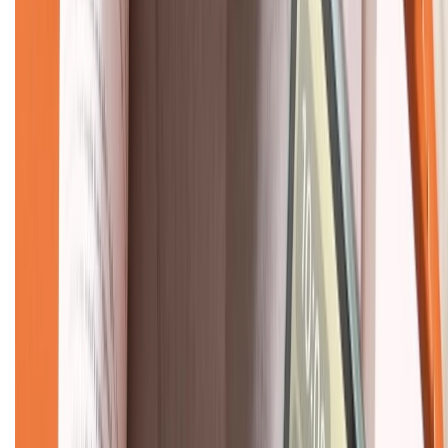
KẾT NỐI VỚI CHÚNG TÔI
CHỨNG NHẬN