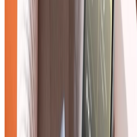
Mua hàng online
Dịch vụ bảo hành mở rộng
Hình thức thanh toán
Tra cứu bảo hành
Tra cứu điểm XTMember
Hướng dẫn mua hàng trả góp
Dịch vụ bán hàng B2B
Chính sách
Bảo hành mở rộng
Chính sách dùng sản phẩm 7 ngày miễn phí
Chính sách đổi trả
Chính sách bảo hành
Chính sách bảo mật thông tin