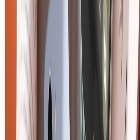
Về chúng tôi
Giới thiệu về XTMobile
Liên hệ hợp tác
Hệ thống cửa hàng bán lẻ
Về trang chủ
Hỗ trợ khách hàng
Mua hàng trả góp
Mua hàng online
Dịch vụ bảo hành mở rộng
Hình thức thanh toán
Tra cứu bảo hành
Tra cứu điểm XTMember