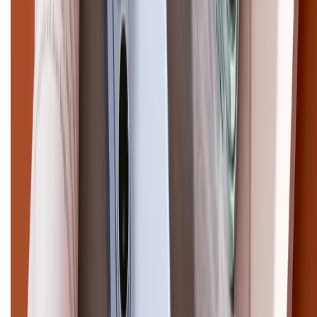
Điện thoại iPhone
iPhone 17 Pro Max
iPhone 17
Pro
iPhone 17
iPhone 16
iPhone 16 Pro Max
iPhone 15
Pro Max
iPhone 15
Điện thoại Samsung
Samsung S26
Ultra
Samsung S26
Samsung S25
iPhone cũ
iPhone 17
cũ
iPhone 16 cũ
iPhone 16 Pro Max cũ
Copyright @2012 HỘ KINH DOANH CỬA HÀNG ĐIỆN THOẠI DI ĐỘNG
XTMOBILE. Số GPKD: 41A8052143 – Cấp ngày 11/05/2023. Địa chỉ: 50
Trần Quang Khải, Phường Tân Định, Quận 1, TP.HCM. Điện thoại:
1800.6229 (Miễn Phí)
Email: xtmobile.sg@gmail.com. Chịu trách nhiệm nội dung: Lê Xuân
Hoà