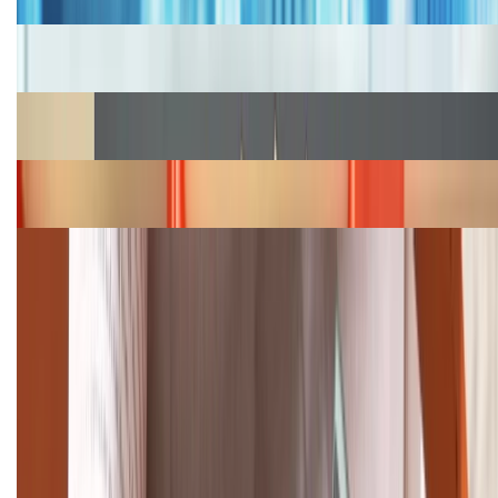
Cập nhật bảng giá iPhone năm 2026: Giá tốt, ưu đãi
hấp dẫn
Cập nhật bảng giá Galaxy S23 (Plus, Ultra) cũ, mới
năm 2026
Bảng giá iPhone 15 cập nhật mới nhất tháng
08/2026
Cập nhật bảng giá điện thoại Samsung tháng 8:
Giảm đến 15.49 triệu
TỔNG ĐÀI HỖ TRỢ
(08H30 - 21H30)
Tư vấn mua hàng (miễn phí):
1800.6229