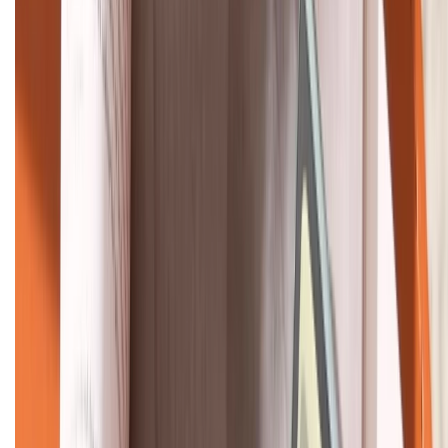
Khiếu nại - Góp ý:
088.99999.33
Bán hàng doanh nghiệp B2B:
088.99999.22
HỖ TRỢ THANH TOÁN