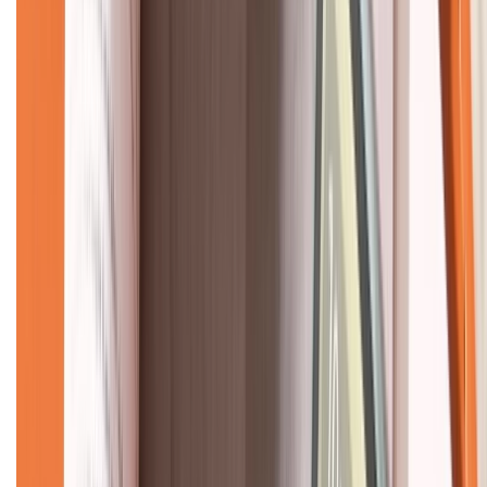
Về chúng tôi
Giới thiệu về XTMobile
Liên hệ hợp tác
Hệ thống cửa hàng bán lẻ
Về trang chủ
Hỗ trợ khách hàng
Mua hàng trả góp