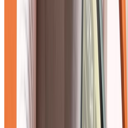
Mua hàng online
Dịch vụ bảo hành mở rộng
Hình thức thanh toán
Tra cứu bảo hành
Tra cứu điểm XTMember
Hướng dẫn mua hàng trả góp
Dịch vụ bán hàng B2B
Chính sách
Bảo hành mở rộng
Chính sách dùng sản phẩm 7 ngày miễn phí
Chính sách đổi trả
Chính sách bảo hành