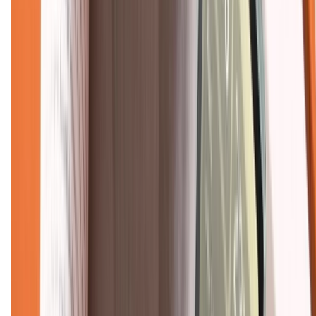
Chính sách bảo mật thông tin
Chính sách kiểm hàng
TỔNG ĐÀI HỖ TRỢ
Tư vấn mua hàng (miễn phí):
1800.6229
(08h30 - 21h30)
Khiếu nại - Góp ý:
088.99999.33
(09h00 - 18h00)
Trung tâm bảo hành:
028.710.89898
(08h30 - 21h00)
KẾT NỐI VỚI CHÚNG TÔI