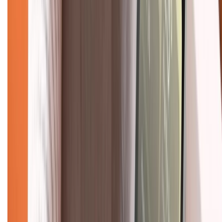
Về chúng tôi
Giới thiệu về XTMobile
Liên hệ hợp tác
Hệ thống cửa hàng bán lẻ
Về trang chủ
Hỗ trợ khách hàng
Mua hàng trả góp
Mua hàng online
Dịch vụ bảo hành mở rộng
Hình thức thanh toán
Tra cứu bảo hành
Tra cứu điểm XTMember