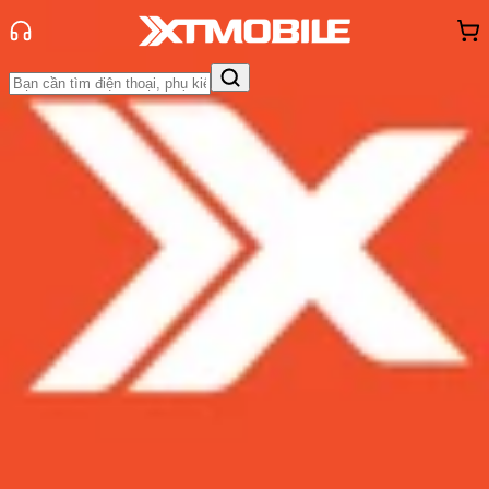
Trang chủ
Tin tức
App - Game
Tin Mới
Đánh Giá - Trên Tay
So Sánh
Tư vấn
Khuyến
mãi
Thủ thuật
Hỏi đáp
App - Game
Thông báo
Khách
hàng - Sự kiện
Krea AI - Công cụ tạo hình ảnh và
video bằng trí tuệ nhân tạo AI miễn
phí
Admin
Ngày đăng:
29/08/2024