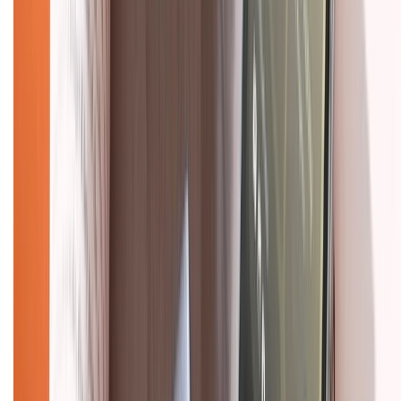
Hướng dẫn mua hàng trả góp
Dịch vụ bán hàng B2B
Chính sách
Bảo hành mở rộng
Chính sách dùng sản phẩm 7 ngày miễn phí
Chính sách đổi trả
Chính sách bảo hành
Chính sách bảo mật thông tin
Chính sách kiểm hàng
HỖ TRỢ THANH TOÁN