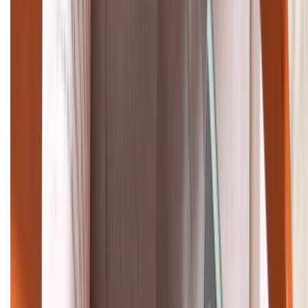
Khiếu nại - Góp ý:
088.99999.33
Bán hàng doanh nghiệp B2B:
088.99999.22
HỖ TRỢ THANH TOÁN