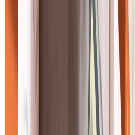
KẾT NỐI VỚI CHÚNG TÔI
CHỨNG NHẬN