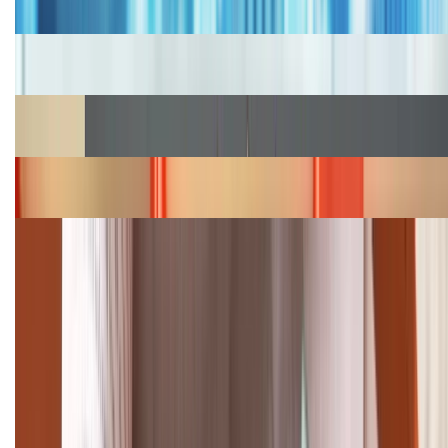
2026, giá siêu hấp dẫn
Cập nhật bảng giá iPhone năm 2026: Giá tốt, ưu đãi
hấp dẫn
Cập nhật bảng giá Galaxy S23 (Plus, Ultra) cũ, mới
năm 2026
Bảng giá iPhone 15 cập nhật mới nhất tháng
08/2026
Cập nhật bảng giá điện thoại Samsung tháng 8:
Giảm đến 15.49 triệu
TỔNG ĐÀI HỖ TRỢ
(08H30 - 21H30)
Tư vấn mua hàng (miễn phí):
1800.6229