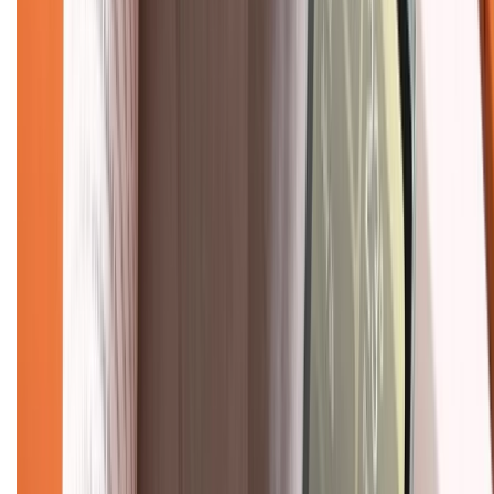
Khiếu nại - Góp ý:
088.99999.33
(09h00 - 18h00)
Trung tâm bảo hành:
028.710.89898
(08h30 - 21h00)
KẾT NỐI VỚI CHÚNG TÔI
Về chúng tôi
Giới thiệu về XTMobile
Liên hệ hợp tác
Hệ thống cửa hàng bán lẻ
Về trang chủ