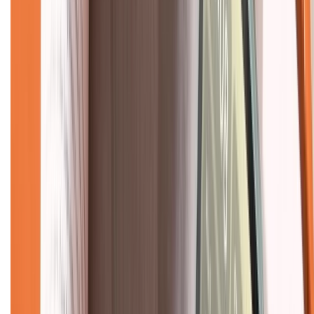
Hướng dẫn mua hàng trả góp
Dịch vụ bán hàng B2B
Chính sách
Bảo hành mở rộng
Chính sách dùng sản phẩm 7 ngày miễn phí
Chính sách đổi trả
Chính sách bảo hành
Chính sách bảo mật thông tin
Chính sách kiểm hàng
TỔNG ĐÀI HỖ TRỢ
Tư vấn mua hàng (miễn phí):
1800.6229
(08h30 - 21h30)