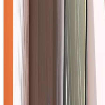
Hỗ trợ khách hàng
Mua hàng trả góp
Mua hàng online
Dịch vụ bảo hành mở rộng
Hình thức thanh toán
Tra cứu bảo hành
Tra cứu điểm XTMember
Hướng dẫn mua hàng trả góp
Dịch vụ bán hàng B2B
Chính sách
Bảo hành mở rộng
Chính sách dùng sản phẩm 7 ngày miễn phí
Chính sách đổi trả