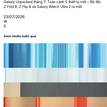
Galaxy Unpacked tháng 7: Toàn cảnh 5 thiết bị mới – Bộ đôi
Z Fold 8, Z Flip 8 và Galaxy Watch Ultra 2 ra mắt
23/07/2026
0
Xem nhiều tuần qua
Tư vấn
Bảng giá iPhone cũ mới nhất trong tháng 8 năm
2026, giá siêu hấp dẫn
Cập nhật bảng giá iPhone năm 2026: Giá tốt, ưu đãi
hấp dẫn
Cập nhật bảng giá Galaxy S23 (Plus, Ultra) cũ, mới
năm 2026
Bảng giá iPhone 15 cập nhật mới nhất tháng
08/2026