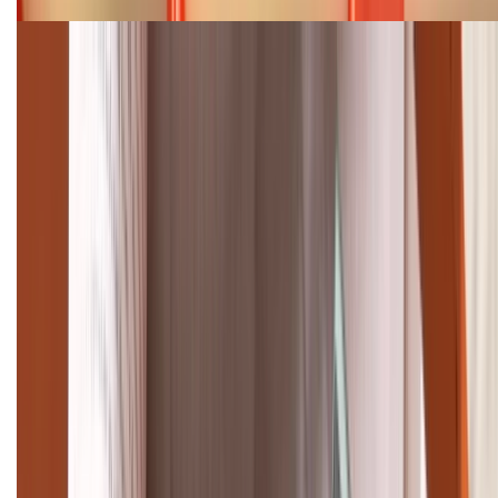
Cập nhật bảng giá điện thoại Samsung tháng 8:
Giảm đến 15.49 triệu
TỔNG ĐÀI HỖ TRỢ
(08H30 - 21H30)
Tư vấn mua hàng (miễn phí):
1800.6229
Khiếu nại - Góp ý:
088.99999.33
Bán hàng doanh nghiệp B2B:
088.99999.22