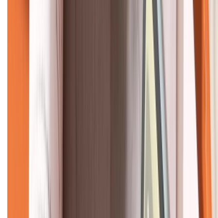
KẾT NỐI VỚI CHÚNG TÔI
CHỨNG NHẬN