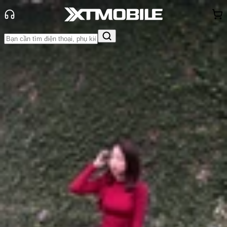
Trang chủ
Tin tức
Tin Mới
Tin Mới
Đánh Giá - Trên Tay
So Sánh
Tư vấn
Khuyến
mãi
Thủ thuật
Hỏi đáp
App - Game
Thông báo
Khách
hàng - Sự kiện
Kế hoạch phát triển dòng Mac của
Apple trong năm 2026
Anh Thư
Ngày đăng:
15/11/2025
Cập nhật:
15/11/2025