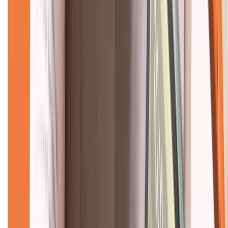
Về chúng tôi
Giới thiệu về XTMobile
Liên hệ hợp tác
Hệ thống cửa hàng bán lẻ
Về trang chủ
Hỗ trợ khách hàng
Mua hàng trả góp
Mua hàng online
Dịch vụ bảo hành mở rộng
Hình thức thanh toán
Tra cứu bảo hành
Tra cứu điểm XTMember