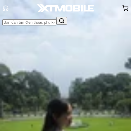
Trang chủ
Tin tức
Tin Mới
Tin Mới
Đánh Giá - Trên Tay
So Sánh
Tư vấn
Khuyến
mãi
Thủ thuật
Hỏi đáp
App - Game
Thông báo
Khách
hàng - Sự kiện
Apple sắp ra mắt MacBook giá rẻ
dưới 1.000 USD, dùng chip iPhone,
màn hình 13.6 inch
Hồng Huệ
Ngày đăng:
05/11/2025