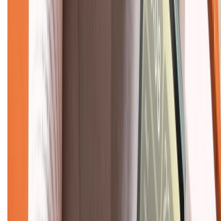
Về chúng tôi
Giới thiệu về XTMobile
Liên hệ hợp tác
Hệ thống cửa hàng bán lẻ
Về trang chủ
Hỗ trợ khách hàng
Mua hàng trả góp
Mua hàng online