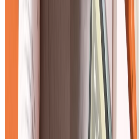
KẾT NỐI VỚI CHÚNG TÔI
CHỨNG NHẬN