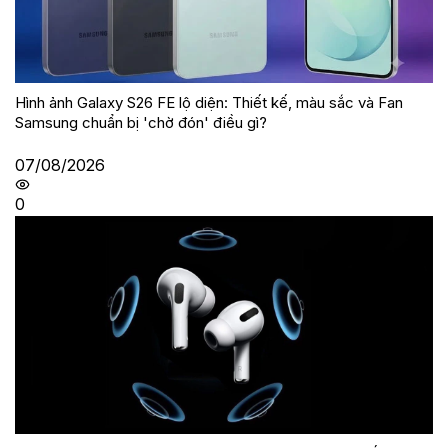
Hình ảnh Galaxy S26 FE lộ diện: Thiết kế, màu sắc và Fan
Samsung chuẩn bị 'chờ đón' điều gì?
07/08/2026
0