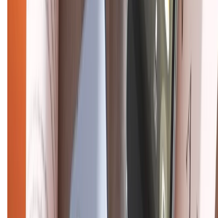
Giới thiệu về XTMobile
Liên hệ hợp tác
Hệ thống cửa hàng bán lẻ
Về trang chủ
Hỗ trợ khách hàng
Mua hàng trả góp
Mua hàng online
Dịch vụ bảo hành mở rộng
Hình thức thanh toán
Tra cứu bảo hành
Tra cứu điểm XTMember
Hướng dẫn mua hàng trả góp