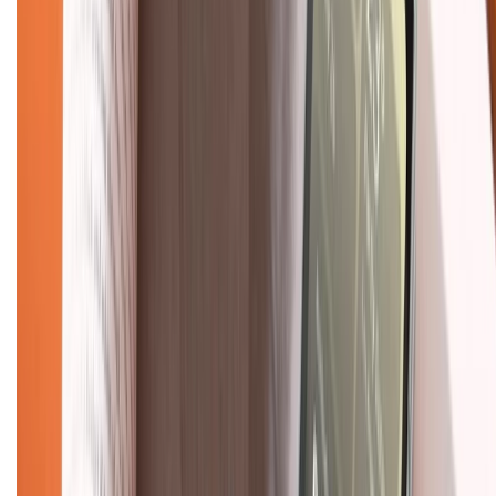
Dịch vụ bảo hành mở rộng
Hình thức thanh toán
Tra cứu bảo hành
Tra cứu điểm XTMember
Hướng dẫn mua hàng trả góp
Dịch vụ bán hàng B2B
Chính sách
Bảo hành mở rộng
Chính sách dùng sản phẩm 7 ngày miễn phí
Chính sách đổi trả
Chính sách bảo hành
Chính sách bảo mật thông tin