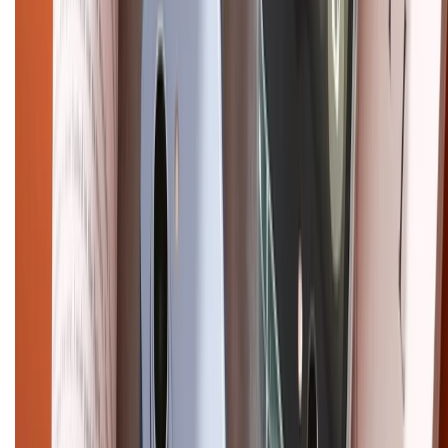
Dịch vụ bán hàng B2B
Chính sách
Bảo hành mở rộng
Chính sách dùng sản phẩm 7 ngày miễn phí
Chính sách đổi trả
Chính sách bảo hành
Chính sách bảo mật thông tin
Chính sách kiểm hàng
HỖ TRỢ THANH TOÁN