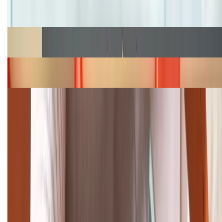
Cập nhật bảng giá iPhone năm 2026: Giá tốt, ưu đãi
hấp dẫn
Cập nhật bảng giá Galaxy S23 (Plus, Ultra) cũ, mới
năm 2026
Bảng giá iPhone 15 cập nhật mới nhất tháng
08/2026
Cập nhật bảng giá điện thoại Samsung tháng 8:
Giảm đến 15.49 triệu
TỔNG ĐÀI HỖ TRỢ
(08H30 - 21H30)
Tư vấn mua hàng (miễn phí):
1800.6229
Khiếu nại - Góp ý: