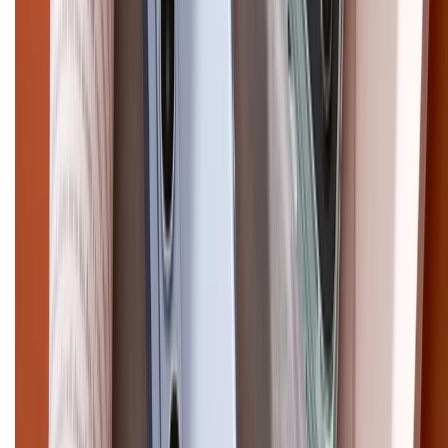
Điện thoại iPhone
iPhone 17 Pro Max
iPhone 17
Pro
iPhone 17
iPhone 16
iPhone 16 Pro Max
iPhone 15
Pro Max
iPhone 15
Điện thoại Samsung
Samsung S26
Ultra
Samsung S26
Samsung S25
iPhone cũ
iPhone 17
cũ
iPhone 16 cũ
iPhone 16 Pro Max cũ
Copyright @2012 HỘ KINH DOANH CỬA HÀNG ĐIỆN THOẠI DI ĐỘNG
XTMOBILE. Số GPKD: 41A8052143 – Cấp ngày 11/05/2023. Địa chỉ: 50
Trần Quang Khải, Phường Tân Định, Quận 1, TP.HCM. Điện thoại:
1800.6229 (Miễn Phí)
Email: xtmobile.sg@gmail.com. Chịu trách nhiệm nội dung: Lê Xuân
Hoà