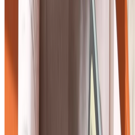
088.99999.33
Bán hàng doanh nghiệp B2B:
088.99999.22
HỖ TRỢ THANH TOÁN