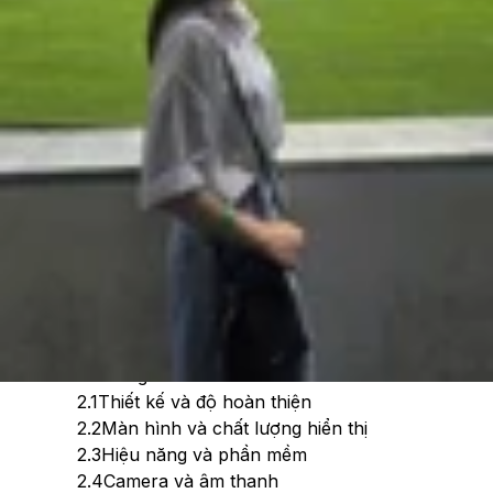
Theo dõi XTMobile trên
Xem nhanh
Ẩn
1
Tổng quan về MacBook Pro M5
2
Đánh giá MacBook Pro M5 chi tiết
2.1
Thiết kế và độ hoàn thiện
2.2
Màn hình và chất lượng hiển thị
2.3
Hiệu năng và phần mềm
2.4
Camera và âm thanh