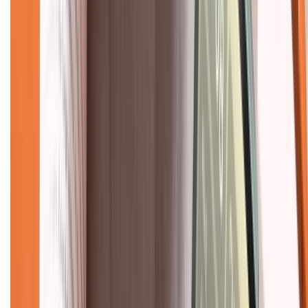
Chính sách
Bảo hành mở rộng
Chính sách dùng sản phẩm 7 ngày miễn phí
Chính sách đổi trả
Chính sách bảo hành
Chính sách bảo mật thông tin
Chính sách kiểm hàng
TỔNG ĐÀI HỖ TRỢ
Tư vấn mua hàng (miễn phí):
1800.6229
(08h30 - 21h30)
Khiếu nại - Góp ý:
088.99999.33
(09h00 - 18h00)