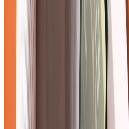
Trung tâm bảo hành:
028.710.89898
(08h30 - 21h00)
KẾT NỐI VỚI CHÚNG TÔI
Về chúng tôi
Giới thiệu về XTMobile
Liên hệ hợp tác
Hệ thống cửa hàng bán lẻ
Về trang chủ
Hỗ trợ khách hàng
Mua hàng trả góp