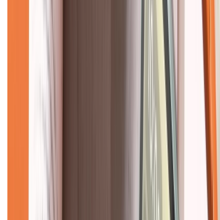
Liên hệ hợp tác
Hệ thống cửa hàng bán lẻ
Về trang chủ
Hỗ trợ khách hàng
Mua hàng trả góp
Mua hàng online
Dịch vụ bảo hành mở rộng
Hình thức thanh toán
Tra cứu bảo hành
Tra cứu điểm XTMember
Hướng dẫn mua hàng trả góp
Dịch vụ bán hàng B2B