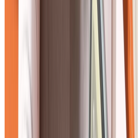
CHỨNG NHẬN
Về chúng tôi
Giới thiệu về XTMobile