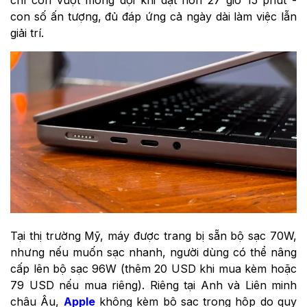
chí còn vượt mong đợi khi đạt hơn 27 giờ 15 phút -
con số ấn tượng, đủ đáp ứng cả ngày dài làm việc lẫn
giải trí.
Tại thị trường Mỹ, máy được trang bị sẵn bộ sạc 70W,
nhưng nếu muốn sạc nhanh, người dùng có thể nâng
cấp lên bộ sạc 96W (thêm 20 USD khi mua kèm hoặc
79 USD nếu mua riêng). Riêng tại Anh và Liên minh
châu Âu,
Apple
không kèm bộ sạc trong hộp do quy