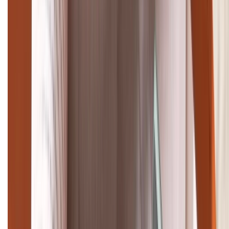
TỔNG ĐÀI HỖ TRỢ
(08H30 - 21H30)
Tư vấn mua hàng (miễn phí):
1800.6229
Khiếu nại - Góp ý:
088.99999.33
Bán hàng doanh nghiệp B2B:
088.99999.22
HỖ TRỢ THANH TOÁN