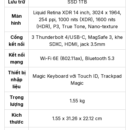
Lưu trữ
SSD 1TB
Liquid Retina XDR 14 inch, 3024 x 1964,
Màn
254 ppi, 1000 nits (XDR), 1600 nits
hình
(HDR), P3, True Tone, Nano-texture
Cổng
3 Thunderbolt 4/USB-C, MagSafe 3, khe
kết nối
SDXC, HDMI, jack 3.5mm
Kết nối
Wi-Fi 6E (802.11ax), Bluetooth 5.3
mạng
Thiết bị
Magic Keyboard với Touch ID, Trackpad
nhập
Magic
liệu
Trọng
1.55 kg
lượng
Kích
1.55 x 31.26 x 22.12 cm
thước