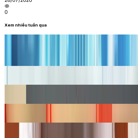
28/07/2026
0
Xem nhiều tuần qua
Tư vấn
Bảng giá iPhone cũ mới nhất trong tháng 8 năm
2026, giá siêu hấp dẫn
Cập nhật bảng giá iPhone năm 2026: Giá tốt, ưu đãi
hấp dẫn
Cập nhật bảng giá Galaxy S23 (Plus, Ultra) cũ, mới
năm 2026
Bảng giá iPhone 15 cập nhật mới nhất tháng
08/2026
Cập nhật bảng giá điện thoại Samsung tháng 8:
Giảm đến 15.49 triệu