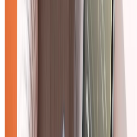
Mua hàng online
Dịch vụ bảo hành mở rộng
Hình thức thanh toán
Tra cứu bảo hành
Tra cứu điểm XTMember
Hướng dẫn mua hàng trả góp
Dịch vụ bán hàng B2B
Chính sách
Bảo hành mở rộng
Chính sách dùng sản phẩm 7 ngày miễn phí
Chính sách đổi trả
Chính sách bảo hành
Chính sách bảo mật thông tin