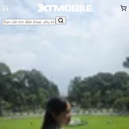
Trang chủ
Tin tức
Đánh Giá - Trên Tay
Tin Mới
Đánh Giá - Trên Tay
So Sánh
Tư vấn
Khuyến
mãi
Thủ thuật
Hỏi đáp
App - Game
Thông báo
Khách
hàng - Sự kiện
Đánh giá MacBook Pro M5: Hiệu
năng đồ họa nâng cấp đột phá
Hồng Huệ
Ngày đăng:
22/10/2025
Cập nhật:
22/10/2025