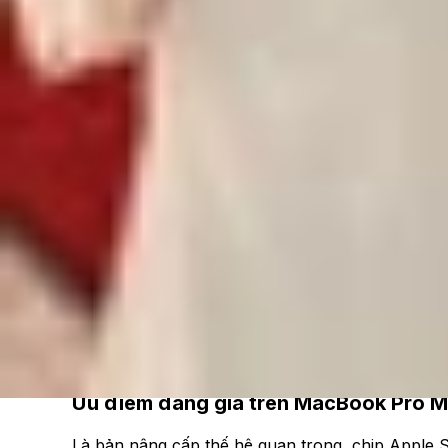
Xem nhanh
Ẩn
1
Ưu điểm đáng giá trên MacBook Pro M5
1.1
Hiệu năng AI và Neural Engine vượt trộ
1.2
Tốc độ CPU và GPU
1.3
Nâng cấp lưu trữ và tốc độ SSD
2
Nhược điểm trên MacBook Pro M5
3
MacBook Pro M5 giá bao nhiêu?
4
Ai nên nâng cấp lên MacBook Pro M5?
MacBook Pro M5 14 inch vừa ra mắt với trọng t
còn lại của thiết kế gần như không thay đổi so
Và ưu/ nhược điểm của mẫu
MacBook
mới là gì 
Ưu điểm đáng giá trên MacBook Pro 
Là bản nâng cấp thế hệ quan trọng, chip Apple S