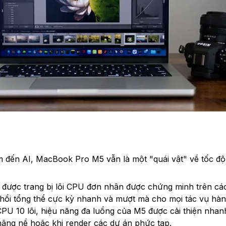
đến AI, MacBook Pro M5 vẫn là một "quái vật" về tốc độ
 được trang bị lõi CPU đơn nhân được chứng minh trên các
ản hồi tổng thể cực kỳ nhanh và mượt mà cho mọi tác vụ hàn
ế CPU 10 lõi, hiệu năng đa luồng của M5 được cải thiện nh
nặng nề hoặc khi render các dự án phức tạp.