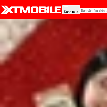
Danh mục
Trang chủ
Tin tức
Tin Mới
Tin Mới
Đánh Giá - Trên Tay
So Sánh
Tư vấn
Khuy
Ưu nhược điểm của Macbo
Lê Thị Huỳnh Như
Ngày đăng:
17/11/2025
Cập nhật:
17/11/2025
Theo dõi XTMobile trên