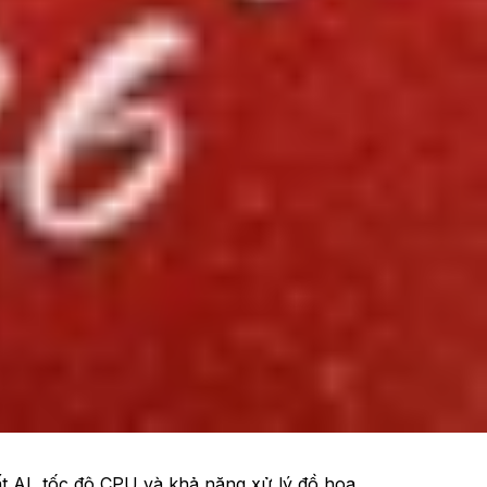
iệu suất AI và CPU/GPU vượt trội, nhưng phần
đủ để thuyết phục người dùng M3/M4 nâng cấp?
ất AI, tốc độ CPU và khả năng xử lý đồ họa