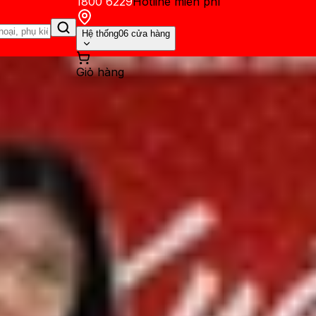
1800 6229
Hotline miễn phí
Hệ thống
06 cửa hàng
Giỏ hàng
ến mãi
Thủ thuật
Hỏi đáp
App - Game
Thông báo
Khách hàng 
ok Pro M5: Những điều bạn 