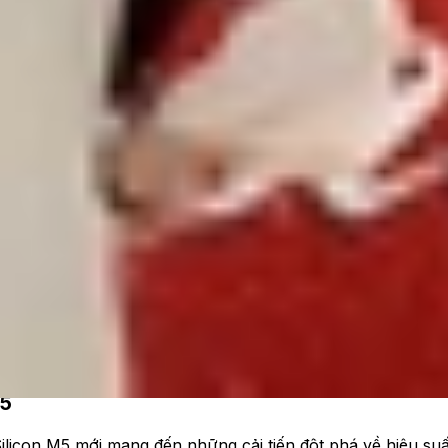
i
âm nâng cấp nằm ở chip M5 mạnh mẽ. Chip mới mang đến h
 với MacBook Pro M4. Vậy, liệu sức mạnh của chip M5 có 
hãy cùng tìm hiểu nhé!
M5
ilicon M5 mới mang đến những cải tiến đột phá về hiệu su