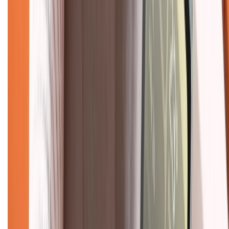
088.99999.33
(09h00 - 18h00)
Trung tâm bảo hành:
028.710.89898
(08h30 - 21h00)
KẾT NỐI VỚI CHÚNG TÔI
Về chúng tôi
Giới thiệu về XTMobile
Liên hệ hợp tác
Hệ thống cửa hàng bán lẻ
Về trang chủ