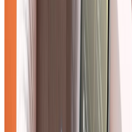
Hỗ trợ khách hàng
Mua hàng trả góp
Mua hàng online
Dịch vụ bảo hành mở rộng
Hình thức thanh toán
Tra cứu bảo hành
Tra cứu điểm XTMember
Hướng dẫn mua hàng trả góp
Dịch vụ bán hàng B2B
Chính sách
Bảo hành mở rộng
Chính sách dùng sản phẩm 7 ngày miễn phí
Chính sách đổi trả