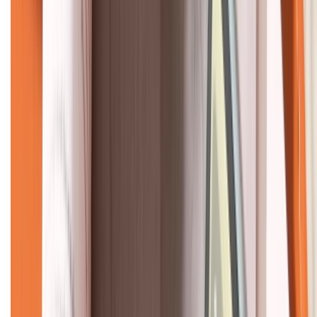
KẾT NỐI VỚI CHÚNG TÔI
CHỨNG NHẬN