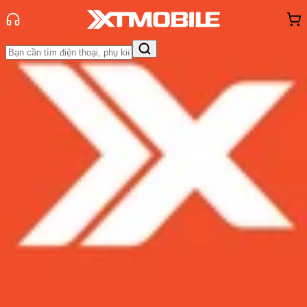
Trang chủ
Tin tức
Tin Mới
Tin Mới
Đánh Giá - Trên Tay
So Sánh
Tư vấn
Khuyến
mãi
Thủ thuật
Hỏi đáp
App - Game
Thông báo
Khách
hàng - Sự kiện
iPhone màn hình lớn: Những cột
mốc đặc biệt về công nghệ hiển thị
của Apple
Admin
Ngày đăng:
08/12/2022