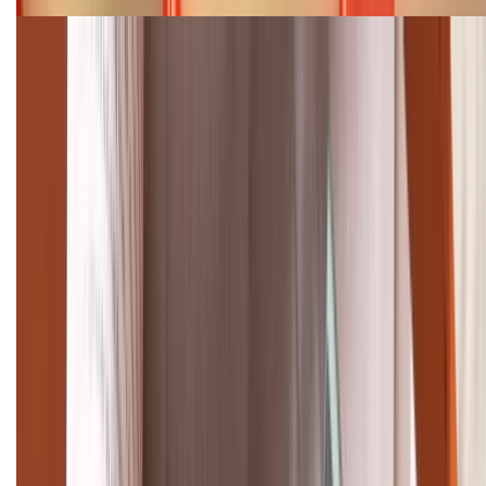
Cập nhật bảng giá điện thoại Samsung tháng 8:
Giảm đến 15.49 triệu
TỔNG ĐÀI HỖ TRỢ
(08H30 - 21H30)
Tư vấn mua hàng (miễn phí):
1800.6229
Khiếu nại - Góp ý:
088.99999.33
Bán hàng doanh nghiệp B2B:
088.99999.22