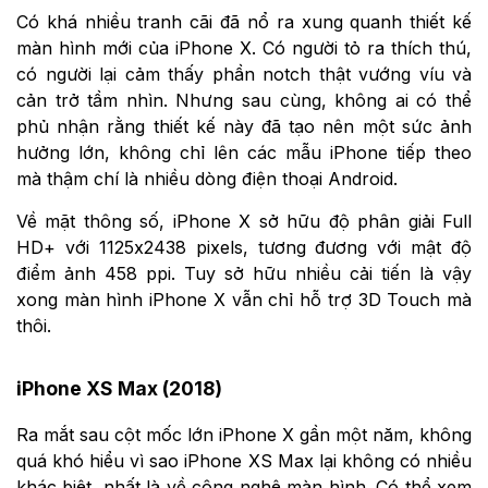
Có khá nhiều tranh cãi đã nổ ra xung quanh thiết kế
màn hình mới của iPhone X. Có người tỏ ra thích thú,
có người lại cảm thấy phần notch thật vướng víu và
cản trở tầm nhìn. Nhưng sau cùng, không ai có thể
phủ nhận rằng thiết kế này đã tạo nên một sức ảnh
hưởng lớn, không chỉ lên các mẫu iPhone tiếp theo
mà thậm chí là nhiều dòng điện thoại Android.
Về mặt thông số, iPhone X sở hữu độ phân giải Full
HD+ với 1125x2438 pixels, tương đương với mật độ
điểm ảnh 458 ppi. Tuy sở hữu nhiều cải tiến là vậy
xong màn hình iPhone X vẫn chỉ hỗ trợ 3D Touch mà
thôi.
iPhone XS Max (2018)
Ra mắt sau cột mốc lớn iPhone X gần một năm, không
quá khó hiểu vì sao iPhone XS Max lại không có nhiều
khác biệt, nhất là về công nghệ màn hình. Có thể xem