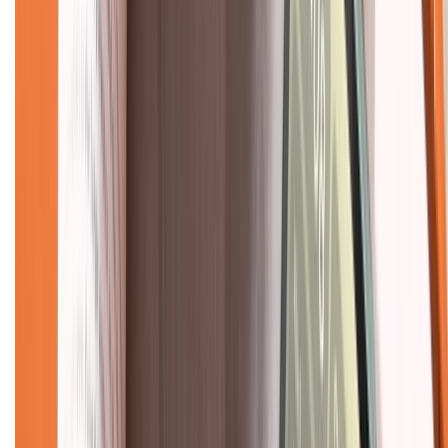
Hướng dẫn mua hàng trả góp
Dịch vụ bán hàng B2B
Chính sách
Bảo hành mở rộng
Chính sách dùng sản phẩm 7 ngày miễn phí
Chính sách đổi trả
Chính sách bảo hành
Chính sách bảo mật thông tin
Chính sách kiểm hàng
TỔNG ĐÀI HỖ TRỢ
Tư vấn mua hàng (miễn phí):
1800.6229
(08h30 - 21h30)
Khiếu nại - Góp ý: