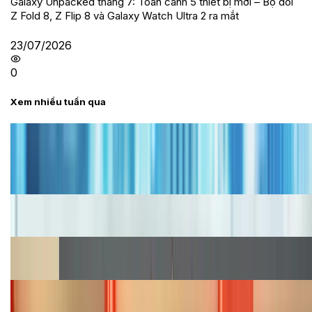
Galaxy Unpacked tháng 7: Toàn cảnh 5 thiết bị mới – Bộ đôi
Z Fold 8, Z Flip 8 và Galaxy Watch Ultra 2 ra mắt
23/07/2026
0
Xem nhiều tuần qua
Tư vấn
Bảng giá iPhone cũ mới nhất trong tháng 8 năm
2026, giá siêu hấp dẫn
Cập nhật bảng giá iPhone năm 2026: Giá tốt, ưu đãi
hấp dẫn
Cập nhật bảng giá Galaxy S23 (Plus, Ultra) cũ, mới
năm 2026
Bảng giá iPhone 15 cập nhật mới nhất tháng
08/2026