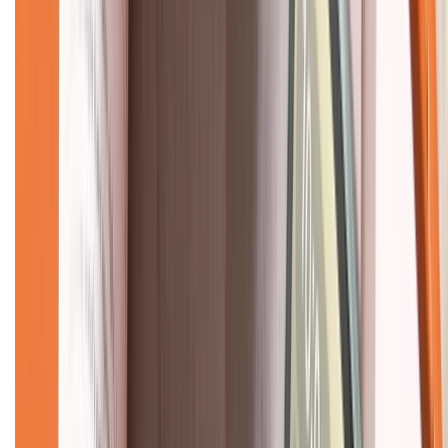
Về chúng tôi
Giới thiệu về XTMobile
Liên hệ hợp tác
Hệ thống cửa hàng bán lẻ
Về trang chủ
Hỗ trợ khách hàng
Mua hàng trả góp
Mua hàng online
Dịch vụ bảo hành mở rộng
Hình thức thanh toán
Tra cứu bảo hành
Tra cứu điểm XTMember