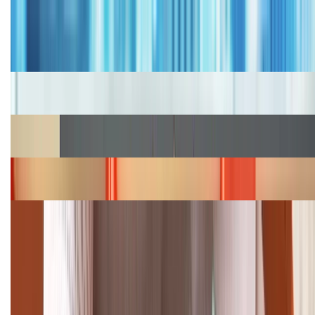
Tư vấn
Bảng giá iPhone cũ mới nhất trong tháng 8 năm
2026, giá siêu hấp dẫn
Cập nhật bảng giá iPhone năm 2026: Giá tốt, ưu đãi
hấp dẫn
Cập nhật bảng giá Galaxy S23 (Plus, Ultra) cũ, mới
năm 2026
Bảng giá iPhone 15 cập nhật mới nhất tháng
08/2026
Cập nhật bảng giá điện thoại Samsung tháng 8:
Giảm đến 15.49 triệu
TỔNG ĐÀI HỖ TRỢ
(08H30 - 21H30)