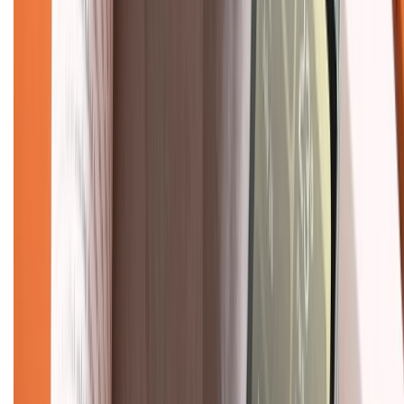
Chính sách đổi trả
Chính sách bảo hành
Chính sách bảo mật thông tin
Chính sách kiểm hàng
TỔNG ĐÀI HỖ TRỢ
Tư vấn mua hàng (miễn phí):
1800.6229
(08h30 - 21h30)
Khiếu nại - Góp ý:
088.99999.33
(09h00 - 18h00)
Trung tâm bảo hành:
028.710.89898
(08h30 - 21h00)