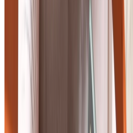
Tư vấn mua hàng (miễn phí):
1800.6229
Khiếu nại - Góp ý:
088.99999.33
Bán hàng doanh nghiệp B2B:
088.99999.22
HỖ TRỢ THANH TOÁN