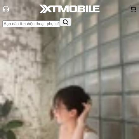
Trang chủ
Tin tức
Tin Mới
Tin Mới
Đánh Giá - Trên Tay
So Sánh
Tư vấn
Khuyến
mãi
Thủ thuật
Hỏi đáp
App - Game
Thông báo
Khách
hàng - Sự kiện
iPhone 17 ra mắt: Màn hình
ProMotion 120Hz, chip A19 và bộ
nhớ từ 256GB
Triệu Vy
Ngày đăng:
09/09/2025