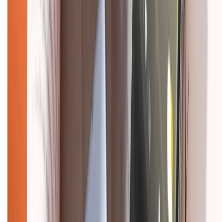
Tra cứu bảo hành
Tra cứu điểm XTMember
Hướng dẫn mua hàng trả góp
Dịch vụ bán hàng B2B
Chính sách
Bảo hành mở rộng
Chính sách dùng sản phẩm 7 ngày miễn phí
Chính sách đổi trả
Chính sách bảo hành
Chính sách bảo mật thông tin
Chính sách kiểm hàng
HỖ TRỢ THANH TOÁN