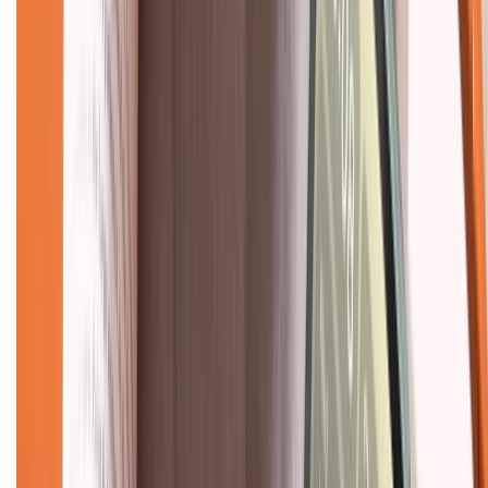
Hỗ trợ khách hàng
Mua hàng trả góp
Mua hàng online
Dịch vụ bảo hành mở rộng
Hình thức thanh toán
Tra cứu bảo hành
Tra cứu điểm XTMember
Hướng dẫn mua hàng trả góp
Dịch vụ bán hàng B2B
Chính sách
Bảo hành mở rộng
Chính sách dùng sản phẩm 7 ngày miễn phí