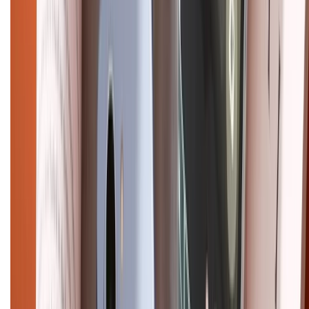
Điện thoại iPhone
iPhone 17 Pro Max
iPhone 17
Pro
iPhone 17
iPhone 16
iPhone 16 Pro Max
iPhone 15
Pro Max
iPhone 15
Điện thoại Samsung
Samsung S26
Ultra
Samsung S26
Samsung S25
iPhone cũ
iPhone 17
cũ
iPhone 16 cũ
iPhone 16 Pro Max cũ
Copyright @2012 HỘ KINH DOANH CỬA HÀNG ĐIỆN THOẠI DI ĐỘNG
XTMOBILE. Số GPKD: 41A8052143 – Cấp ngày 11/05/2023. Địa chỉ: 50
Trần Quang Khải, Phường Tân Định, Quận 1, TP.HCM. Điện thoại:
1800.6229 (Miễn Phí)
Email: xtmobile.sg@gmail.com. Chịu trách nhiệm nội dung: Lê Xuân
Hoà