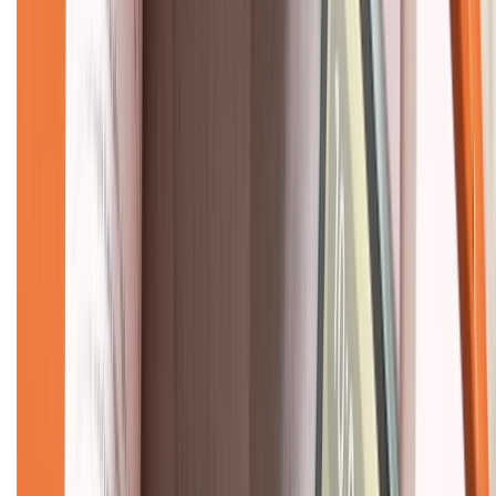
CHỨNG NHẬN
Về chúng tôi
Giới thiệu về XTMobile
Liên hệ hợp tác
Hệ thống cửa hàng bán lẻ
Về trang chủ