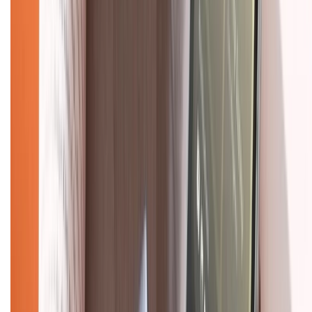
KẾT NỐI VỚI CHÚNG TÔI
Về chúng tôi
Giới thiệu về XTMobile
Liên hệ hợp tác
Hệ thống cửa hàng bán lẻ
Về trang chủ
Hỗ trợ khách hàng
Mua hàng trả góp
Mua hàng online
Dịch vụ bảo hành mở rộng
Hình thức thanh toán