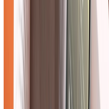
Về trang chủ
Hỗ trợ khách hàng
Mua hàng trả góp
Mua hàng online
Dịch vụ bảo hành mở rộng
Hình thức thanh toán
Tra cứu bảo hành
Tra cứu điểm XTMember
Hướng dẫn mua hàng trả góp
Dịch vụ bán hàng B2B
Chính sách
Bảo hành mở rộng
Chính sách dùng sản phẩm 7 ngày miễn phí