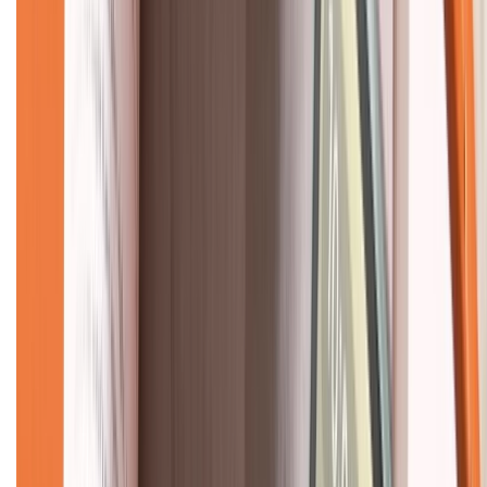
Về chúng tôi
Giới thiệu về XTMobile
Liên hệ hợp tác
Hệ thống cửa hàng bán lẻ
Về trang chủ
Hỗ trợ khách hàng
Mua hàng trả góp
Mua hàng online
Dịch vụ bảo hành mở rộng
Hình thức thanh toán
Tra cứu bảo hành