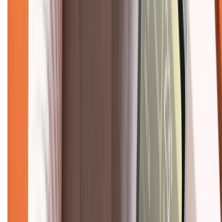
Khiếu nại - Góp ý:
088.99999.33
(09h00 - 18h00)
Trung tâm bảo hành:
028.710.89898
(08h30 - 21h00)
KẾT NỐI VỚI CHÚNG TÔI
Về chúng tôi
Giới thiệu về XTMobile
Liên hệ hợp tác
Hệ thống cửa hàng bán lẻ