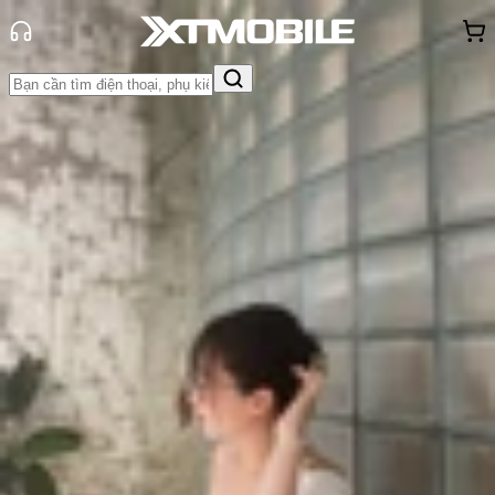
Trang chủ
Tin tức
Hỏi đáp
Tin Mới
Đánh Giá - Trên Tay
So Sánh
Tư vấn
Khuyến
mãi
Thủ thuật
Hỏi đáp
App - Game
Thông báo
Khách
hàng - Sự kiện
iPhone Air có gì mới? Tổng hợp các
tính năng nổi bật trên iPhone Air
Triệu Vy
Ngày đăng:
11/09/2025
Cập nhật:
11/09/2025