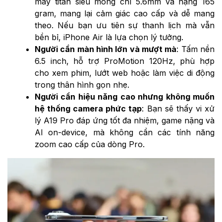
máy titan siêu mỏng chỉ 5.6mm và nặng 165
gram, mang lại cảm giác cao cấp và dễ mang
theo. Nếu bạn ưu tiên sự thanh lịch mà vẫn
bền bỉ, iPhone Air là lựa chọn lý tưởng.
Người cần màn hình lớn và mượt mà
: Tấm nền
6.5 inch, hỗ trợ ProMotion 120Hz, phù hợp
cho xem phim, lướt web hoặc làm việc di động
trong thân hình gọn nhẹ.
Người cần hiệu năng cao nhưng không muốn
hệ thống camera phức tạp
: Bạn sẽ thấy vi xử
lý A19 Pro đáp ứng tốt đa nhiệm, game nặng và
AI on-device, mà không cần các tính năng
zoom cao cấp của dòng Pro.