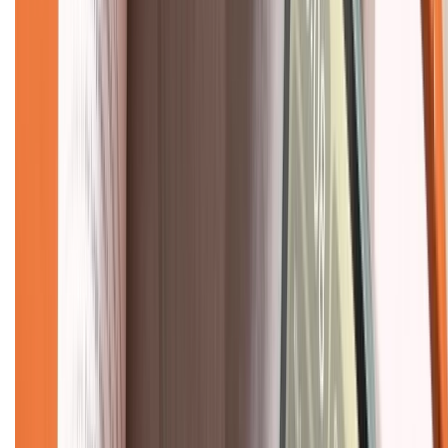
Tra cứu điểm XTMember
Hướng dẫn mua hàng trả góp
Dịch vụ bán hàng B2B
Chính sách
Bảo hành mở rộng
Chính sách dùng sản phẩm 7 ngày miễn phí
Chính sách đổi trả
Chính sách bảo hành
Chính sách bảo mật thông tin
Chính sách kiểm hàng
TỔNG ĐÀI HỖ TRỢ
Tư vấn mua hàng (miễn phí):
1800.6229
(08h30 - 21h30)