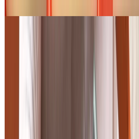
Bảng giá iPhone 15 cập nhật mới nhất tháng
08/2026
Cập nhật bảng giá điện thoại Samsung tháng 8:
Giảm đến 15.49 triệu
TỔNG ĐÀI HỖ TRỢ
(08H30 - 21H30)
Tư vấn mua hàng (miễn phí):
1800.6229
Khiếu nại - Góp ý:
088.99999.33
Bán hàng doanh nghiệp B2B:
088.99999.22