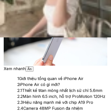
Theo dõi XTMobile trên
Xem nhanh
Ẩn
1
Giới thiệu tổng quan về iPhone Air
2
iPhone Air có gì mới?
2.1
Thiết kế titan mỏng nhất lịch sử chỉ 5.6mm
2.2
Màn hình 6.5 inch, hỗ trợ ProMotion 120Hz
2.3
Hiệu năng mạnh mẽ với chip A19 Pro
2.4
Camera 48MP Fusion đa nhiệm