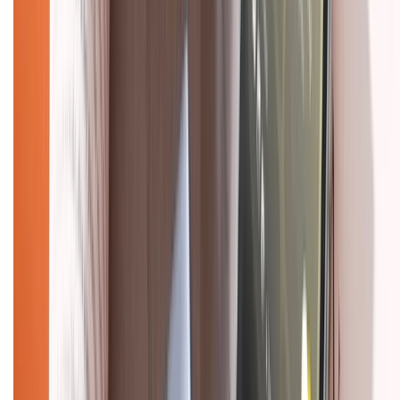
Chính sách đổi trả
Chính sách bảo hành
Chính sách bảo mật thông tin
Chính sách kiểm hàng
HỖ TRỢ THANH TOÁN