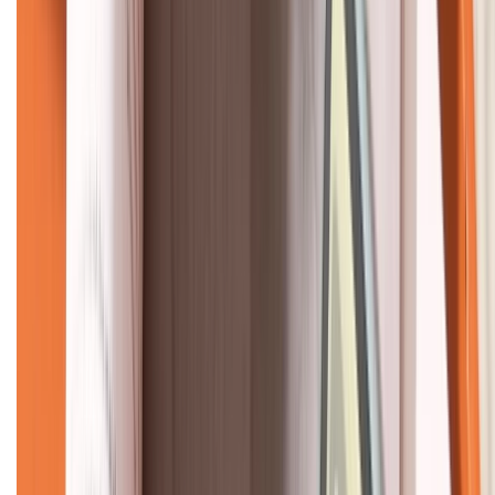
KẾT NỐI VỚI CHÚNG TÔI
CHỨNG NHẬN