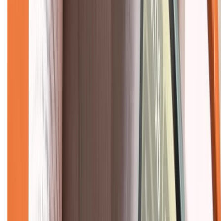
Tra cứu bảo hành
Tra cứu điểm XTMember
Hướng dẫn mua hàng trả góp
Dịch vụ bán hàng B2B
Chính sách
Bảo hành mở rộng
Chính sách dùng sản phẩm 7 ngày miễn phí
Chính sách đổi trả
Chính sách bảo hành
Chính sách bảo mật thông tin
Chính sách kiểm hàng
TỔNG ĐÀI HỖ TRỢ
Tư vấn mua hàng (miễn phí):