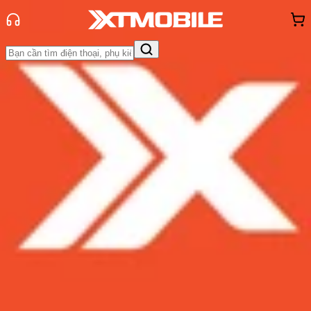
Trang chủ
Tin tức
Tư vấn
Tin Mới
Đánh Giá - Trên Tay
So Sánh
Tư vấn
Khuyến
mãi
Thủ thuật
Hỏi đáp
App - Game
Thông báo
Khách
hàng - Sự kiện
iPhone 13 giá bao nhiêu? Cập nhật
bảng giá iPhone 13 cũ mới nhất
2026
Admin
Ngày đăng:
03/08/2026