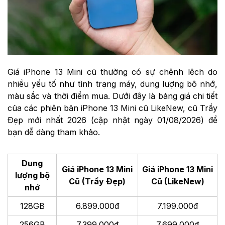
Giá iPhone 13 Mini cũ thường có sự chênh lệch do
nhiều yếu tố như tình trạng máy, dung lượng bộ nhớ,
màu sắc và thời điểm mua. Dưới đây là bảng giá chi tiết
của các phiên bản iPhone 13 Mini cũ LikeNew, cũ Trầy
Đẹp mới nhất 2026 (cập nhật ngày 01/08/2026) để
bạn dễ dàng tham khảo.
Dung
Giá iPhone 13 Mini
Giá iPhone 13 Mini
lượng bộ
Cũ (Trầy Đẹp)
Cũ (LikeNew)
nhớ
128GB
6.899.000đ
7.199.000đ
256GB
7.399.000đ
7.699.000đ