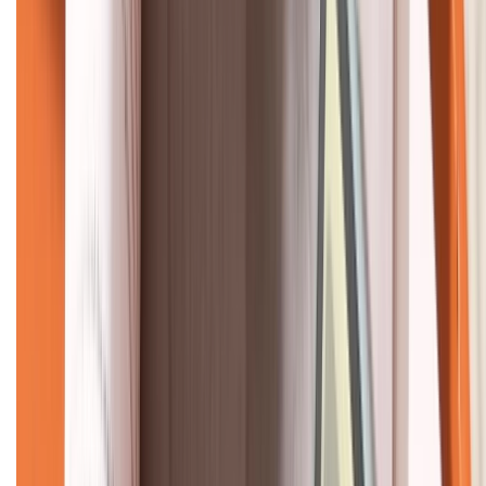
KẾT NỐI VỚI CHÚNG TÔI
CHỨNG NHẬN