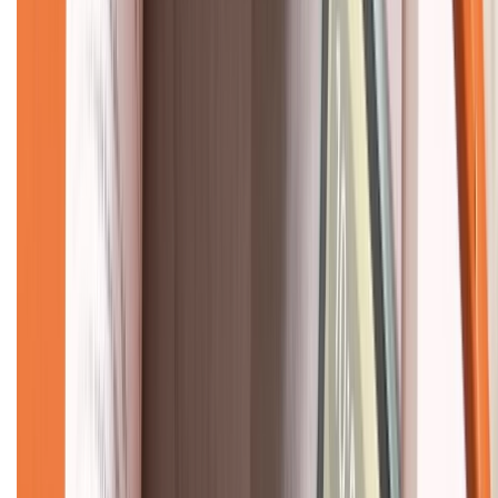
Về chúng tôi
Giới thiệu về XTMobile
Liên hệ hợp tác
Hệ thống cửa hàng bán lẻ
Về trang chủ
Hỗ trợ khách hàng
Mua hàng trả góp
Mua hàng online
Dịch vụ bảo hành mở rộng
Hình thức thanh toán