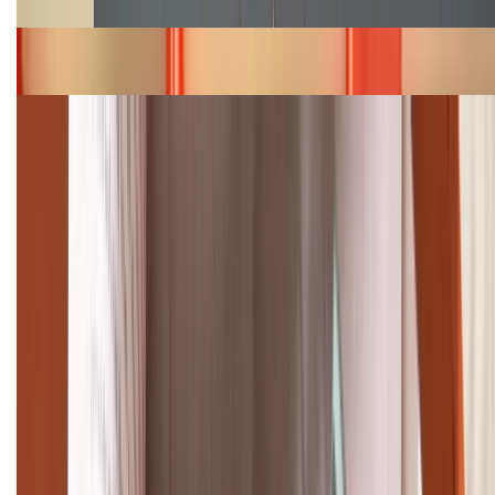
Bảng giá iPhone 15 cập nhật mới nhất tháng
08/2026
Cập nhật bảng giá điện thoại Samsung tháng 8:
Giảm đến 15.49 triệu
TỔNG ĐÀI HỖ TRỢ
(08H30 - 21H30)
Tư vấn mua hàng (miễn phí):
1800.6229
Khiếu nại - Góp ý:
088.99999.33
Bán hàng doanh nghiệp B2B: