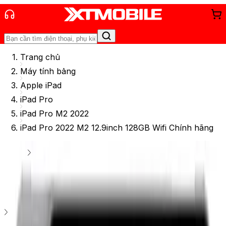
Trang chủ
Máy tính bảng
Apple iPad
iPad Pro
iPad Pro M2 2022
iPad Pro 2022 M2 12.9inch 128GB Wifi Chính hãng