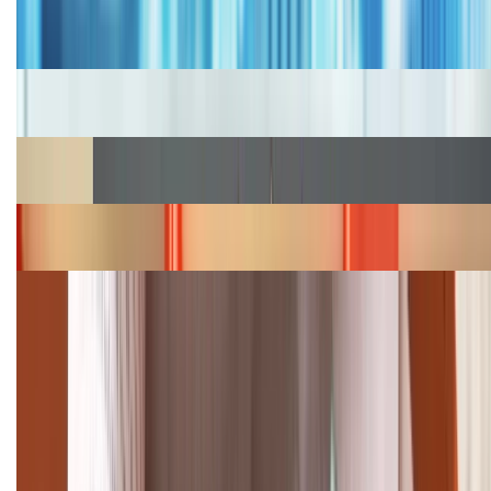
Bảng giá iPhone cũ mới nhất trong tháng 8 năm
2026, giá siêu hấp dẫn
Cập nhật bảng giá iPhone năm 2026: Giá tốt, ưu đãi
hấp dẫn
Cập nhật bảng giá Galaxy S23 (Plus, Ultra) cũ, mới
năm 2026
Bảng giá iPhone 15 cập nhật mới nhất tháng
08/2026
Cập nhật bảng giá điện thoại Samsung tháng 8:
Giảm đến 15.49 triệu
TỔNG ĐÀI HỖ TRỢ
(08H30 - 21H30)
Tư vấn mua hàng (miễn phí):