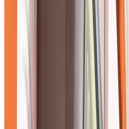
CHỨNG NHẬN
Về chúng tôi
Giới thiệu về XTMobile
Liên hệ hợp tác
Hệ thống cửa hàng bán lẻ
Về trang chủ
Hỗ trợ khách hàng