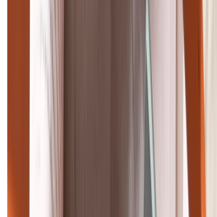
1800.6229
Khiếu nại - Góp ý:
088.99999.33
Bán hàng doanh nghiệp B2B:
088.99999.22
HỖ TRỢ THANH TOÁN