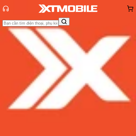
Trang chủ
Tin tức
Thủ thuật
Tin Mới
Đánh Giá - Trên Tay
So Sánh
Tư vấn
Khuyến
mãi
Thủ thuật
Hỏi đáp
App - Game
Thông báo
Khách
hàng - Sự kiện
Hướng dẫn 4 cách khôi phục tin
nhắn văn bản đã xóa trên iPhone
Admin
Ngày đăng:
21/11/2023
Cập nhật:
21/11/2023