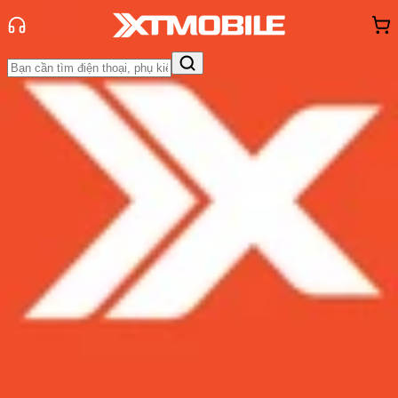
Trang chủ
Tin tức
App - Game
Tin Mới
Đánh Giá - Trên Tay
So Sánh
Tư vấn
Khuyến
mãi
Thủ thuật
Hỏi đáp
App - Game
Thông báo
Khách
hàng - Sự kiện
Tổng hợp 10+ bộ hình nền Trung
Thu đẹp, mới nhất hiện nay!
Admin
Ngày đăng:
31/07/2024
Cập nhật:
31/07/2024