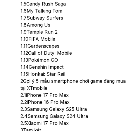
1.5
Candy Rush Saga
1.6
My Talking Tom
1.7
Subway Surfers​
1.8
Among Us
1.9
Temple Run 2
1.10
FIFA Mobile
1.11
Gardenscapes
1.12
Call of Duty: Mobile
1.13
Pokémon GO
1.14
Genshin Impact
1.15
Honkai: Star Rail
2
Gợi ý 5 mẫu smartphone chơi game đáng mua
tại XTmobile
2.1
iPhone 17 Pro Max
2.2
iPhone 16 Pro Max
2.3
Samsung Galaxy S25 Ultra
2.4
Samsung Galaxy S24 Ultra
2.5
Xiaomi 17 Pro Max
3
Tạm kết