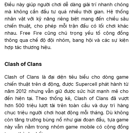
Điều này giúp người chơi dễ dàng giải trí nhanh chóng
mà không cần đầu tư quá nhiều thời gian. Hệ thống
nhân vật với kỹ năng riêng biệt mang đến chiều sâu
chiến thuật, cho phép mỗi trận đấu có lối chơi khác
nhau. Free Fire cũng chú trọng yếu tố cộng đồng
thông qua chế độ đội nhóm, bang hội và các sự kiện
hợp tác thương hiệu.
Clash of Clans
Clash of Clans là đại diện tiêu biểu cho dòng game
chiến thuật trên di động, được Supercell phát hành từ
năm 2012 nhưng vẫn giữ được sức hút mạnh mẽ cho
đến hiện tại. Theo thống kê, Clash of Clans đã vượt
hơn 500 triệu lượt tải trên toàn cầu và duy trì hàng
chục triệu người chơi hoạt động mỗi tháng. Dù không
còn tăng trưởng bùng nổ như giai đoạn đầu, tựa game
này vẫn nằm trong nhóm game mobile có cộng đồng