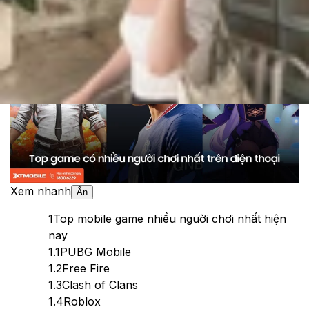
Theo dõi XTMobile trên
Xem nhanh
Ẩn
1
Top mobile game nhiều người chơi nhất hiện
nay
1.1
PUBG Mobile
1.2
Free Fire
1.3
Clash of Clans
1.4
Roblox