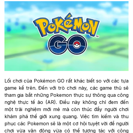
Lối chơi của Pokémon GO rất khác biết so với các tựa
game kể trên. Đến với trò chơi này, các game thủ sẽ
tham gia bắt những Pokemon thực sự thông qua công
nghệ thực tế ảo (AR). Điều này không chỉ đem đến
một trải nghiệm mới mẻ mà còn thúc đẩy người chơi
khám phá thế giới xung quang. Việc tìm kiếm và thu
phục các Pokemon sẽ là một cơ hội tuyệt vời để người
chơi vừa vận động vừa có thể tương tác với cộng