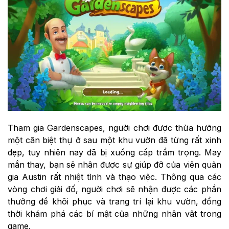
Tham gia
Gardenscapes, người chơi được thừa hưởng
một căn biệt thự ở sau một khu vườn đã từng rất xinh
đẹp, tuy nhiên nay đã bị xuống cấp trầm trọng. May
mắn thay, bạn sẽ nhận được sự giúp đỡ của viên quản
gia Austin rất nhiệt tình và thạo việc. Thông qua các
vòng chơi giải đố, người chơi sẽ nhận được các phần
thưởng để khôi phục và trang trí lại khu vườn, đồng
thời khám phá các bí mật của những nhân vật trong
game.