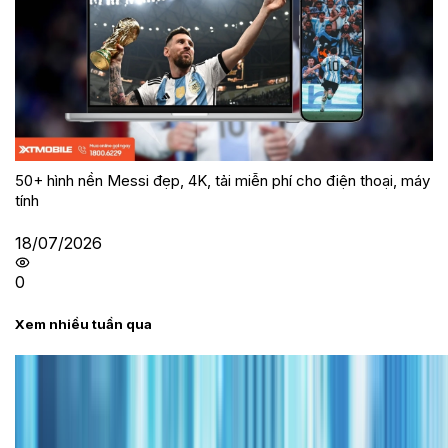
50+ hình nền Messi đẹp, 4K, tải miễn phí cho điện thoại, máy
tính
18/07/2026
0
Xem nhiều tuần qua
Tư vấn
Bảng giá iPhone cũ mới nhất trong tháng 8 năm
2026, giá siêu hấp dẫn