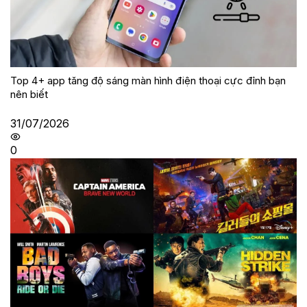
Top 4+ app tăng độ sáng màn hình điện thoại cực đỉnh bạn
nên biết
31/07/2026
0