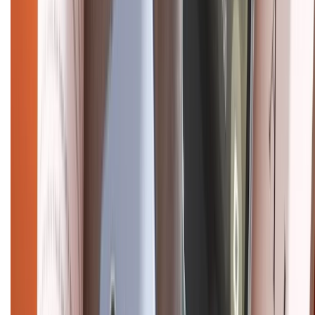
Điện thoại iPhone
iPhone 17 Pro Max
iPhone 17
Pro
iPhone 17
iPhone 16
iPhone 16 Pro Max
iPhone 15
Pro Max
iPhone 15
Điện thoại Samsung
Samsung S26
Ultra
Samsung S26
Samsung S25
iPhone cũ
iPhone 17
cũ
iPhone 16 cũ
iPhone 16 Pro Max cũ
Copyright @2012 HỘ KINH DOANH CỬA HÀNG ĐIỆN THOẠI DI ĐỘNG
XTMOBILE. Số GPKD: 41A8052143 – Cấp ngày 11/05/2023. Địa chỉ: 50
Trần Quang Khải, Phường Tân Định, Quận 1, TP.HCM. Điện thoại:
1800.6229 (Miễn Phí)
Email: xtmobile.sg@gmail.com. Chịu trách nhiệm nội dung: Lê Xuân
Hoà