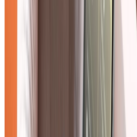
Về chúng tôi
Giới thiệu về XTMobile
Liên hệ hợp tác
Hệ thống cửa hàng bán lẻ
Về trang chủ
Hỗ trợ khách hàng
Mua hàng trả góp
Mua hàng online
Dịch vụ bảo hành mở rộng
Hình thức thanh toán
Tra cứu bảo hành
Tra cứu điểm XTMember
Hướng dẫn mua hàng trả góp