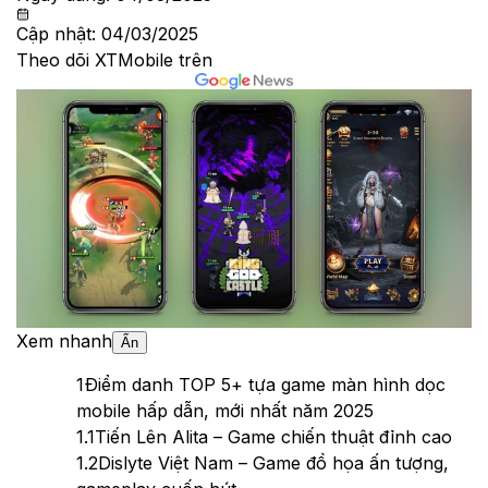
Cập nhật:
04/03/2025
Theo dõi XTMobile trên
Xem nhanh
Ẩn
1
Điểm danh TOP 5+ tựa game màn hình dọc
mobile hấp dẫn, mới nhất năm 2025
1.1
Tiến Lên Alita – Game chiến thuật đỉnh cao
1.2
Dislyte Việt Nam – Game đồ họa ấn tượng,