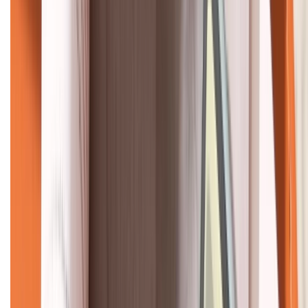
KẾT NỐI VỚI CHÚNG TÔI
CHỨNG NHẬN