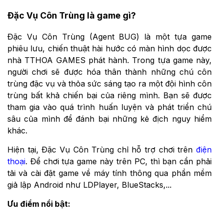
Đặc Vụ Côn Trùng là game gì?
Đặc Vụ Côn Trùng (Agent BUG) là một tựa game
phiêu lưu, chiến thuật hài hước có màn hình dọc được
nhà TTHOA GAMES phát hành. Trong tựa game này,
người chơi sẽ được hóa thân thành những chú côn
trùng đặc vụ và thỏa sức sáng tạo ra một đội hình côn
trùng bất khả chiến bại của riêng mình. Bạn sẽ được
tham gia vào quá trình huấn luyện và phát triển chú
sâu của mình để đánh bại những kẻ địch nguy hiểm
khác.
Hiện tại, Đặc Vụ Côn Trùng chỉ hỗ trợ chơi trên
điện
thoại
. Để chơi tựa game này trên PC, thì bạn cần phải
tải và cài đặt game về máy tính thông qua phần mềm
giả lập Android như LDPlayer, BlueStacks,...
Ưu điểm nổi bật: