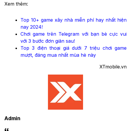
Xem thêm:
Top 10+ game xây nhà miễn phí hay nhất hiện
nay 2024!
Chơi game trên Telegram với bạn bè cực vui
với 3 bước đơn giản sau!
Top 3 điện thoại giá dưới 7 triệu chơi game
mượt, đáng mua nhất mùa hè này
XTmobile.vn
Admin