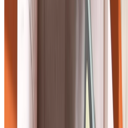
HỖ TRỢ THANH TOÁN