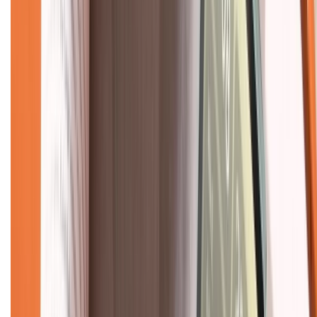
Hướng dẫn mua hàng trả góp
Dịch vụ bán hàng B2B
Chính sách
Bảo hành mở rộng
Chính sách dùng sản phẩm 7 ngày miễn phí
Chính sách đổi trả
Chính sách bảo hành
Chính sách bảo mật thông tin
Chính sách kiểm hàng
TỔNG ĐÀI HỖ TRỢ
Tư vấn mua hàng (miễn phí):
1800.6229
(08h30 - 21h30)