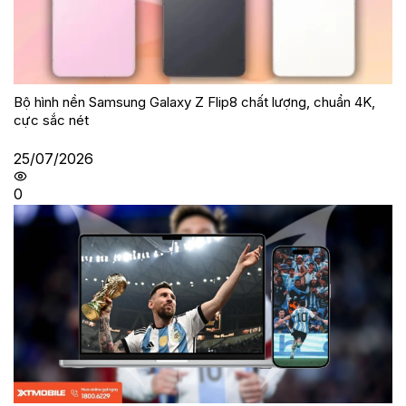
Bộ hình nền Samsung Galaxy Z Flip8 chất lượng, chuẩn 4K,
cực sắc nét
25/07/2026
0