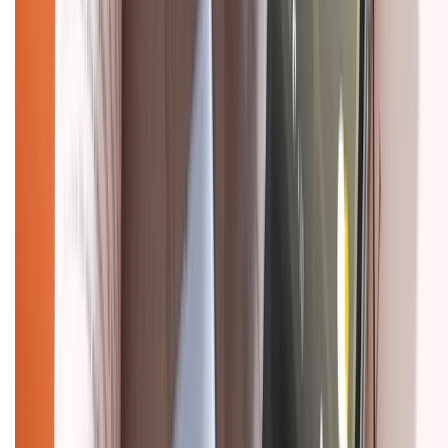
Chính sách đổi trả
Chính sách bảo hành
Chính sách bảo mật thông tin
Chính sách kiểm hàng
HỖ TRỢ THANH TOÁN