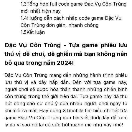
1.3
Tổng hợp full code game Đặc Vụ Côn Trùng
mới nhất hiện nay
1.4
Hướng dẫn cách nhập code game Đặc Vụ
Côn Trùng đơn giản, nhanh chóng
1.5
Kết luận
Đặc Vụ Côn Trùng - Tựa game phiêu lưu
thú vị dễ chơi, dễ ghiền mà bạn không nên
bỏ qua trong năm 2024!
Đặc Vụ Côn Trùng mang đến những hành trình phiêu
lưu thú vị và đầy hấp dẫn. Đến với tựa game này,
người chơi sẽ được hóa thân thành những chiến binh
côn trùng trong thế giới hiện đại. Tựa game này đã thu
hút đông đảo sự chú ý của nhiều người chơi ngay từ
khi mới ra mắt. Hãy cùng XTmobile tìm hiểu chi tiết tựa
game Đặc Vụ Côn Trùng qua bài viết dưới đây để xem
lý do vì sao nó lại có sức hút mạnh mẽ như vậy nhé!