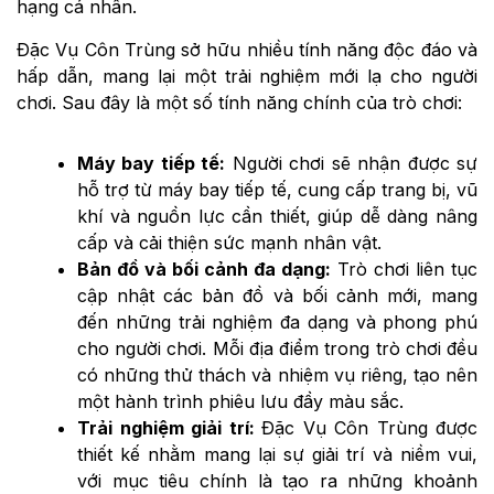
hạng cá nhân.
Đặc Vụ Côn Trùng sở hữu nhiều tính năng độc đáo và
hấp dẫn, mang lại một trải nghiệm mới lạ cho người
chơi. Sau đây là một số tính năng chính của trò chơi:
Máy bay tiếp tế:
Người chơi sẽ nhận được sự
hỗ trợ từ máy bay tiếp tế, cung cấp trang bị, vũ
khí và nguồn lực cần thiết, giúp dễ dàng nâng
cấp và cải thiện sức mạnh nhân vật.
Bản đồ và bối cảnh đa dạng:
Trò chơi liên tục
cập nhật các bản đồ và bối cảnh mới, mang
đến những trải nghiệm đa dạng và phong phú
cho người chơi. Mỗi địa điểm trong trò chơi đều
có những thử thách và nhiệm vụ riêng, tạo nên
một hành trình phiêu lưu đầy màu sắc.
Trải nghiệm giải trí:
Đặc Vụ Côn Trùng được
thiết kế nhằm mang lại sự giải trí và niềm vui,
với mục tiêu chính là tạo ra những khoảnh