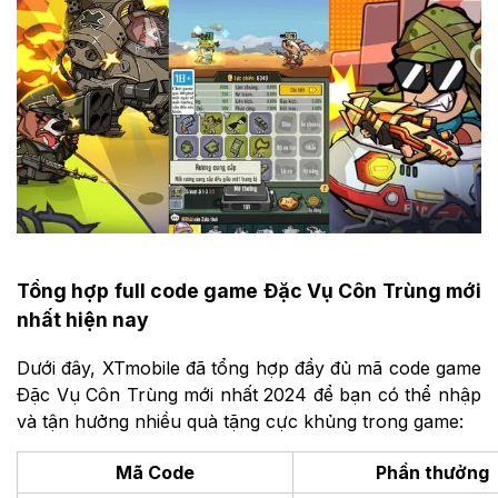
Tổng hợp full code game Đặc Vụ Côn Trùng mới
nhất hiện nay
Dưới đây, XTmobile đã tổng hợp đầy đủ mã code game
Đặc Vụ Côn Trùng mới nhất 2024 để bạn có thể nhập
và tận hưởng nhiều quà tặng cực khủng trong game:
Mã Code
Phần thưởng