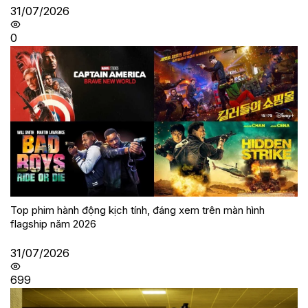
31/07/2026
0
Top phim hành động kịch tính, đáng xem trên màn hình
flagship năm 2026
31/07/2026
699