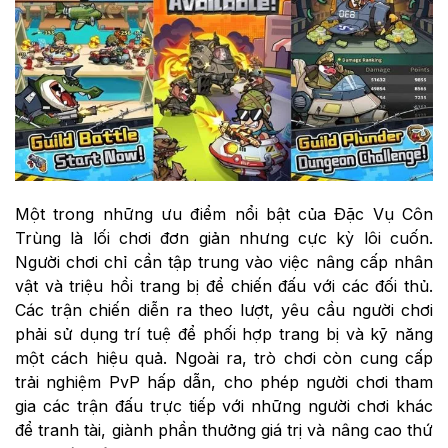
Một trong những ưu điểm nổi bật của Đặc Vụ Côn
Trùng là lối chơi đơn giản nhưng cực kỳ lôi cuốn.
Người chơi chỉ cần tập trung vào việc nâng cấp nhân
vật và triệu hồi trang bị để chiến đấu với các đối thủ.
Các trận chiến diễn ra theo lượt, yêu cầu người chơi
phải sử dụng trí tuệ để phối hợp trang bị và kỹ năng
một cách hiệu quả. Ngoài ra, trò chơi còn cung cấp
trải nghiệm PvP hấp dẫn, cho phép người chơi tham
gia các trận đấu trực tiếp với những người chơi khác
để tranh tài, giành phần thưởng giá trị và nâng cao thứ